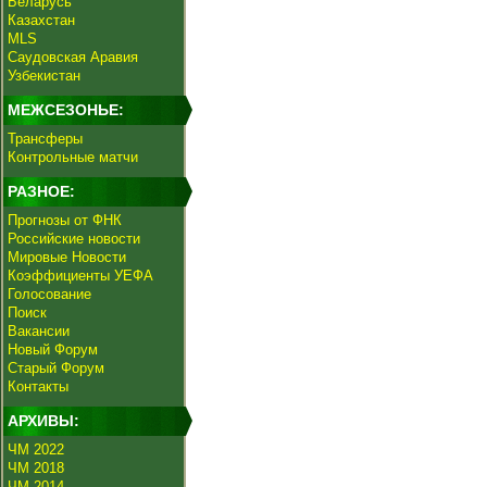
Беларусь
Казахстан
MLS
Саудовская Аравия
Узбекистан
МЕЖСЕЗОНЬЕ:
Трансферы
Контрольные матчи
РАЗНОЕ:
Прогнозы от ФНК
Российские новости
Мировые Новости
Коэффициенты УЕФА
Голосование
Поиск
Вакансии
Новый Форум
Старый Форум
Контакты
АРХИВЫ:
ЧМ 2022
ЧМ 2018
ЧМ 2014