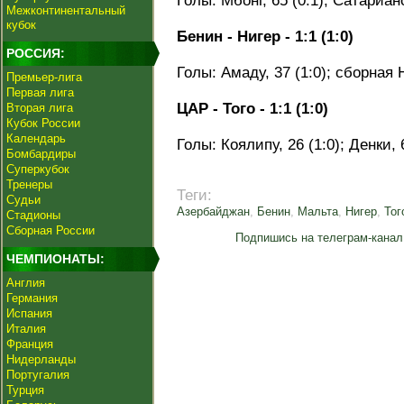
Голы: Мбонг, 65 (0:1); Сатариано
Межконтинентальный
кубок
Бенин - Нигер - 1:1 (1:0)
РОССИЯ:
Голы: Амаду, 37 (1:0); сборная Н
Премьер-лига
Первая лига
ЦАР - Того - 1:1 (1:0)
Вторая лига
Кубок России
Календарь
Голы: Коялипу, 26 (1:0); Денки, 6
Бомбардиры
Суперкубок
Тренеры
Теги:
Судьи
Азербайджан
,
Бенин
,
Мальта
,
Нигер
,
Тог
Стадионы
Сборная России
Подпишись на телеграм-канал
ЧЕМПИОНАТЫ:
Англия
Германия
Испания
Италия
Франция
Нидерланды
Португалия
Турция