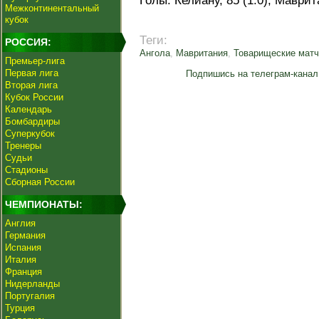
Голы: Келиану, 85 (1:0); Маврита
Межконтинентальный
кубок
Теги:
РОССИЯ:
Ангола
,
Мавритания
,
Товарищеские матч
Премьер-лига
Первая лига
Подпишись на телеграм-канал
Вторая лига
Кубок России
Календарь
Бомбардиры
Суперкубок
Тренеры
Судьи
Стадионы
Сборная России
ЧЕМПИОНАТЫ:
Англия
Германия
Испания
Италия
Франция
Нидерланды
Португалия
Турция