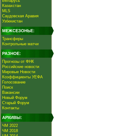
Беларусь
Казахстан
MLS
Саудовская Аравия
Узбекистан
МЕЖСЕЗОНЬЕ:
Трансферы
Контрольные матчи
РАЗНОЕ:
Прогнозы от ФНК
Российские новости
Мировые Новости
Коэффициенты УЕФА
Голосование
Поиск
Вакансии
Новый Форум
Старый Форум
Контакты
АРХИВЫ:
ЧМ 2022
ЧМ 2018
ЧМ 2014