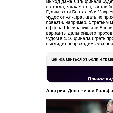
Выход даже в 1/8 финала буде
но тогда, как кажется, состав 
Гулям, хотя Бенталеб и Махрез
Чудес от Алжира ждать не при
повезти, например, с третьим 
офф на Швейцарию или Боснию 
варианты дальнейшего прохода 
чудом в 1/16 финала играть пр
выглядит непроходимым сопер
Как избавиться от боли и трав
РЕКЛАМА
РЕКЛАМА
78.3 тыс. просмотров
Австрия. Дело жизни Ральфа