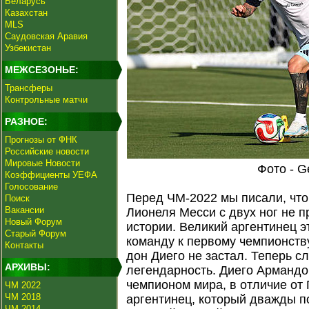
Беларусь
Казахстан
MLS
Саудовская Аравия
Узбекистан
МЕЖСЕЗОНЬЕ:
Трансферы
Контрольные матчи
РАЗНОЕ:
Прогнозы от ФНК
Российские новости
Мировые Новости
Фото - G
Коэффициенты УЕФА
Голосование
Перед ЧМ-2022 мы писали, что
Поиск
Вакансии
Лионеля Месси с двух ног не п
Новый Форум
истории. Великий аргентинец э
Старый Форум
команду к первому чемпионств
Контакты
дон Диего не застал. Теперь 
АРХИВЫ:
легендарность. Диего Арманд
чемпионом мира, в отличие от 
ЧМ 2022
ЧМ 2018
аргентинец, который дважды 
ЧМ 2014