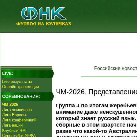
Российские новос
LIVE:
Live-результаты
Онлайн трансляции
ЧМ-2026. Представление
СОРЕВНОВАНИЯ:
ЧМ 2026
Группа J по итогам жеребье
Лига чемпионов
внимание даже неискушенно
Лига Европы
который знает русский язык. 
Лига конференций
сборные в этом квартете нач
Лига наций
Клубный ЧМ
разве что какой-то Австрали
Суперкубок УЕФА