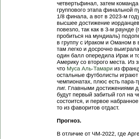
четвертьфинал, затем команда
группового этапа финальной п
1/8 финала, а вот в 2023-м год
высшее достижение иорданцев
повезло, так как в 3-м раунде 
пробиться на мундиаль) подо
в группу с Ираком и Оманом в
там легко и досрочно выиграл
один балл опередила Ирак и т
Америку со второго места. Из 
что
Муса Аль-Тамари
из францу
остальные футболисты играют
чемпионатах, плюс есть пара-т
лиг. Главными достижениями д
будут первый забитый гол на ч
состоится, и первое набранное
то из фаворитов отдаст.
Прогноз.
В отличие от ЧМ-2022, где Ар