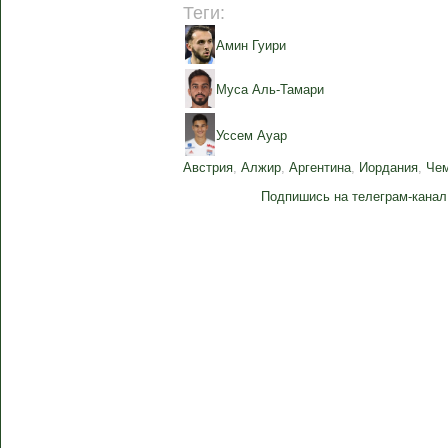
Теги:
Амин Гуири
Муса Аль-Тамари
Уссем Ауар
Австрия
,
Алжир
,
Аргентина
,
Иордания
,
Чем
Подпишись на телеграм-канал