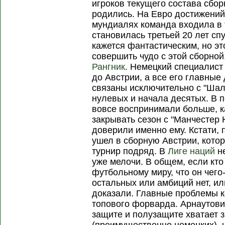
игроков текущего состава сбор
родились. На Евро достижений 
мундиалях команда входила в т
становилась третьей 20 лет сп
кажется фантастическим, но эт
совершить чудо с этой сборно
Рангник
. Немецкий специалист 
до Австрии, а все его главные 
связаны исключительно с "Шал
нулевых и начала десятых. В 
вовсе воспринимали больше, ка
закрывать сезон с "Манчестер 
доверили именно ему. Кстати, 
ушел в сборную Австрии, кото
турнир подряд. В
Лиге наций
не
уже мелочи. В общем, если кто
футбольному миру, что он чего-т
остальных или амбиций нет, ил
доказали. Главные проблемы к
топового форварда. Арнаутови
защите и полузащите хватает 