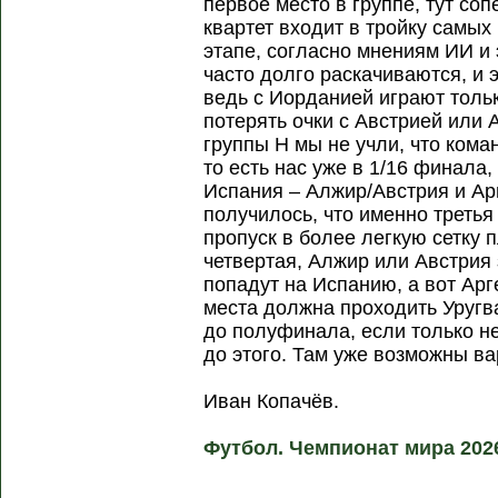
первое место в группе, тут со
квартет входит в тройку самы
этапе, согласно мнениям ИИ и 
часто долго раскачиваются, и э
ведь с Иорданией играют тольк
потерять очки с Австрией или 
группы H мы не учли, что кома
то есть нас уже в 1/16 финала,
Испания – Алжир/Австрия и Арг
получилось, что именно третья 
пропуск в более легкую сетку
четвертая, Алжир или Австрия 
попадут на Испанию, а вот Арг
места должна проходить Уругв
до полуфинала, если только 
до этого. Там уже возможны в
Иван Копачёв.
Футбол. Чемпионат мира 202