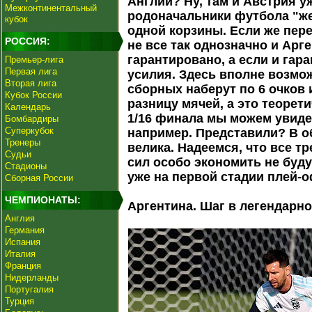
Англии? Ну, там и Австрия у
Межконтинентальный
родоначальники футбола "же
кубок
одной корзины. Если же пер
РОССИЯ:
не все так однозначно и Арг
гарантировано, а если и гар
Премьер-лига
Первая лига
усилия. Здесь вполне возмож
Вторая лига
сборных наберут по 6 очков 
Кубок России
разницу мячей, а это теорети
Календарь
1/16 финала мы можем увиде
Бомбардиры
Суперкубок
например. Представили? В о
Тренеры
велика. Надеемся, что все т
Судьи
сил особо экономить не буду
Стадионы
уже на первой стадии плей-
Сборная России
ЧЕМПИОНАТЫ:
Аргентина. Шаг в легендарно
Англия
Германия
Испания
Италия
Франция
Нидерланды
Португалия
Турция