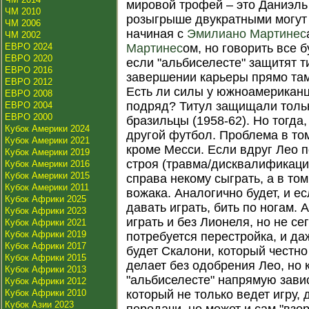
мировой трофей – это Даниэль
ЧМ 2010
розыгрыше двукратными могут 
ЧМ 2006
начиная с
Эмилиано Мартинес
ЧМ 2002
ЕВРО 2024
Мартинес
ом, но говорить все 
ЕВРО 2020
если "альбиселесте" защитят т
ЕВРО 2016
завершении карьеры прямо там 
ЕВРО 2012
Есть ли силы у южноамериканц
ЕВРО 2008
подряд? Титул защищали тольк
ЕВРО 2004
ЕВРО 2000
бразильцы (1958-62). Но тогда
Кубок Америки 2024
другой футбол. Проблема в том
Кубок Америки 2021
кроме Месси. Если вдруг Лео п
Кубок Америки 2019
строя (травма/дисквалификация)
Кубок Америки 2016
Кубок Америки 2015
справа некому сыграть, а в том
Кубок Америки 2011
вожака. Аналогично будет, и е
Кубок Африки 2025
давать играть, бить по ногам. 
Кубок Африки 2023
играть и без Лионеля, но не се
Кубок Африки 2021
Кубок Африки 2019
потребуется перестройка, и да
Кубок Африки 2017
будет Скалони, который честно
Кубок Африки 2015
делает без одобрения Лео, но 
Кубок Африки 2013
"альбиселесте" напрямую завис
Кубок Африки 2012
Кубок Африки 2010
который не только ведет игру,
Кубок Азии 2023