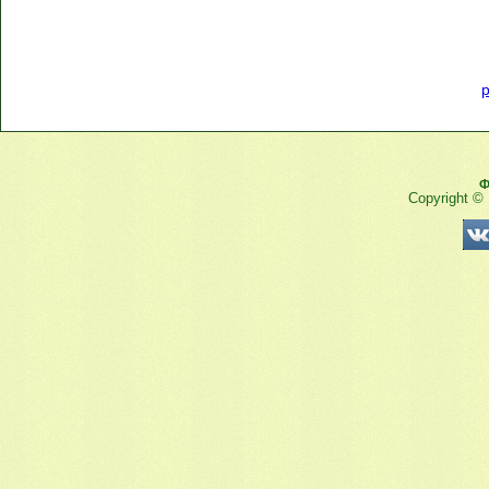
p
Ф
Copyright ©