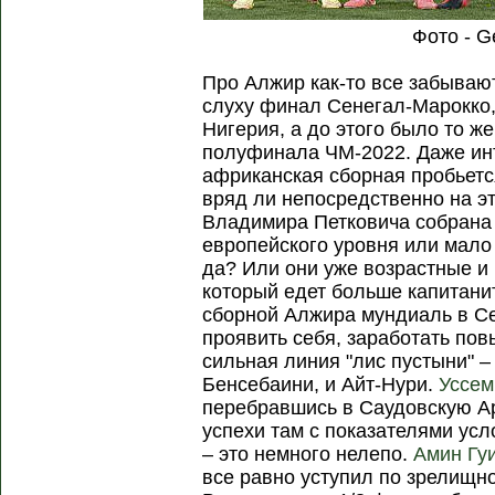
Фото - G
Про Алжир как-то все забывают
слуху финал Сенегал-Марокко, 
Нигерия, а до этого было то ж
полуфинала ЧМ-2022. Даже инт
африканская сборная пробьетс
вряд ли непосредственно на э
Владимира Петковича собрана 
европейского уровня или мало
да? Или они уже возрастные и
который едет больше капитанит
сборной Алжира мундиаль в С
проявить себя, заработать по
сильная линия "лис пустыни" –
Бенсебаини, и Айт-Нури.
Уссем
перебравшись в Саудовскую Ар
успехи там с показателями усл
– это немного нелепо.
Амин Гу
все равно уступил по зрелищно