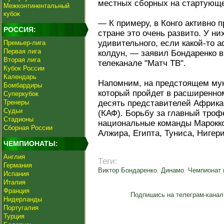
местных сборных на стартующ
Межконтинентальный
кубок
— К примеру, в Конго активно п
РОССИЯ:
стране это очень развито. У ни
удивительного, если какой‑то 
Премьер-лига
Первая лига
колдун, — заявил Бондаренко в
Вторая лига
телеканале "Матч ТВ".
Кубок России
Календарь
Напомним, на предстоящем мун
Бомбардиры
который пройдет в расширенно
Суперкубок
Тренеры
десять представителей Африк
Судьи
(КАФ). Борьбу за главный троф
Стадионы
национальные команды Марокко,
Сборная России
Алжира, Египта, Туниса, Нигер
ЧЕМПИОНАТЫ:
Англия
Теги:
Германия
Виктор Бондаренко
,
Динамо
,
Чемпионат 
Испания
Италия
Франция
Подпишись на телеграм-канал
Нидерланды
Португалия
Турция