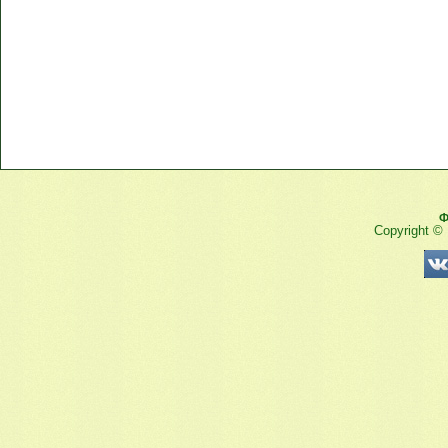
Ф
Copyright ©