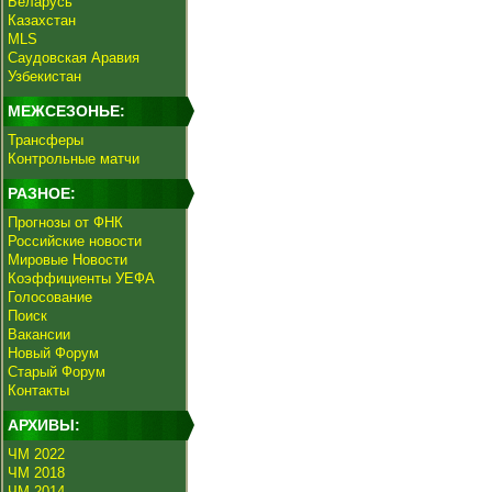
Беларусь
Казахстан
MLS
Саудовская Аравия
Узбекистан
МЕЖСЕЗОНЬЕ:
Трансферы
Контрольные матчи
РАЗНОЕ:
Прогнозы от ФНК
Российские новости
Мировые Новости
Коэффициенты УЕФА
Голосование
Поиск
Вакансии
Новый Форум
Старый Форум
Контакты
АРХИВЫ:
ЧМ 2022
ЧМ 2018
ЧМ 2014