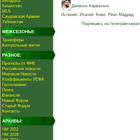
Беларусь
Казахстан
Даниэль Карвахаль
MLS
Испания
,
Италия
,
Комо
,
Реал Мадрид
Саудовская Аравия
Узбекистан
Подпишись на телеграм-канал
МЕЖСЕЗОНЬЕ:
Трансферы
Контрольные матчи
РАЗНОЕ:
Прогнозы от ФНК
Российские новости
Мировые Новости
Коэффициенты УЕФА
Голосование
Поиск
Вакансии
Новый Форум
Старый Форум
Контакты
АРХИВЫ:
ЧМ 2022
ЧМ 2018
ЧМ 2014