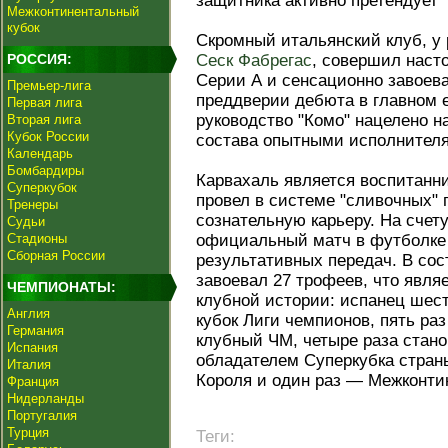
защитника активно претендует 
Межконтинентальный
кубок
Скромный итальянский клуб, у 
РОССИЯ:
Сеск Фабрегас
, совершил наст
Серии А и сенсационно завоев
Премьер-лига
преддверии дебюта в главном 
Первая лига
руководство "Комо" нацелено 
Вторая лига
Кубок России
состава опытными исполнителя
Календарь
Бомбардиры
Карвахаль является воспитанн
Суперкубок
провел в системе "сливочных" 
Тренеры
сознательную карьеру. На счет
Судьи
Стадионы
официальный матч в футболке 
Сборная России
результативных передач. В сос
завоевал 27 трофеев, что явля
ЧЕМПИОНАТЫ:
клубной истории: испанец шест
Англия
кубок Лиги чемпионов, пять ра
Германия
клубный ЧМ, четыре раза стан
Испания
обладателем Суперкубка страны
Италия
Короля и один раз — Межконти
Франция
Нидерланды
Португалия
Турция
Теги: