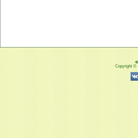
Ф
Copyright ©