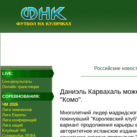
Российские новос
LIVE:
Live-результаты
Онлайн трансляции
Даниэль Карвахаль може
СОРЕВНОВАНИЯ:
"Комо".
ЧМ 2026
Лига чемпионов
Многолетний лидер мадридског
Лига Европы
покинувший "Королевский клуб"
Лига конференций
вариант продолжения карьеры 
Лига наций
Клубный ЧМ
авторитетное испанское издание
Суперкубок УЕФА