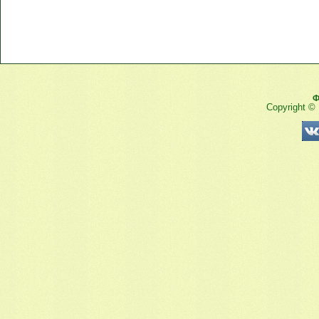
Ф
Copyright ©