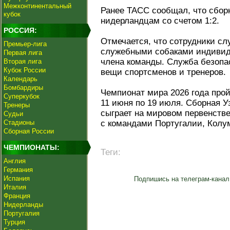
Межконтинентальный
Ранее ТАСС сообщал, что сбор
кубок
нидерландцам со счетом 1:2.
РОССИЯ:
Отмечается, что сотрудники сл
Премьер-лига
служебными собаками индивид
Первая лига
члена команды. Служба безопа
Вторая лига
Кубок России
вещи спортсменов и тренеров.
Календарь
Бомбардиры
Чемпионат мира 2026 года прой
Суперкубок
11 июня по 19 июля. Сборная У
Тренеры
сыграет на мировом первенстве
Судьи
Стадионы
с командами Португалии, Колу
Сборная России
ЧЕМПИОНАТЫ:
Теги:
Англия
Германия
Испания
Подпишись на телеграм-канал
Италия
Франция
Нидерланды
Португалия
Турция