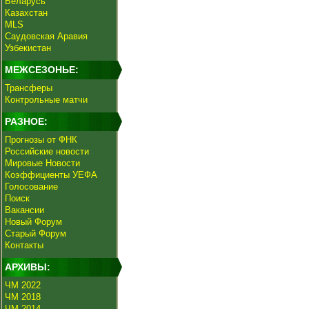
Беларусь
Казахстан
MLS
Саудовская Аравия
Узбекистан
МЕЖСЕЗОНЬЕ:
Трансферы
Контрольные матчи
РАЗНОЕ:
Прогнозы от ФНК
Российские новости
Мировые Новости
Коэффициенты УЕФА
Голосование
Поиск
Вакансии
Новый Форум
Старый Форум
Контакты
АРХИВЫ:
ЧМ 2022
ЧМ 2018
ЧМ 2014