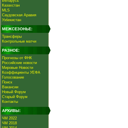
Беларусь
Казахстан
MLS
Саудовская Аравия
Узбекистан
МЕЖСЕЗОНЬЕ:
Трансферы
Контрольные матчи
РАЗНОЕ:
Прогнозы от ФНК
Российские новости
Мировые Новости
Коэффициенты УЕФА
Голосование
Поиск
Вакансии
Новый Форум
Старый Форум
Контакты
АРХИВЫ:
ЧМ 2022
ЧМ 2018
ЧМ 2014