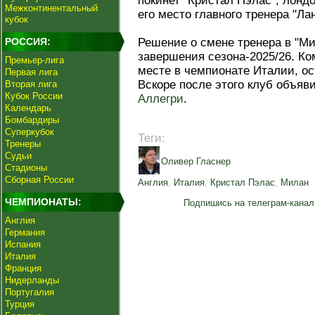
покинет "Кристал Пэлас", лондо
Межконтинентальный
его место главного тренера "Ла
кубок
РОССИЯ:
Решение о смене тренера в "Ми
завершения сезона-2025/26. К
Премьер-лига
месте в чемпионате Италии, о
Первая лига
Вскоре после этого клуб объяв
Вторая лига
Кубок России
Аллегри
.
Календарь
Бомбардиры
Суперкубок
Теги:
Тренеры
Судьи
Оливер Гласнер
Стадионы
Сборная России
Англия
,
Италия
,
Кристал Пэлас
,
Милан
ЧЕМПИОНАТЫ:
Подпишись на телеграм-канал
Англия
Германия
Испания
Италия
Франция
Нидерланды
Португалия
Турция