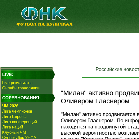
Российские новос
LIVE:
Live-результаты
Онлайн трансляции
"Милан" активно продвиг
СОРЕВНОВАНИЯ:
Оливером Гласнером.
ЧМ 2026
Лига чемпионов
"Милан" активно продвигается 
Лига Европы
Оливером Гласнером. По инфор
Лига конференций
находятся на продвинутой стад
Лига наций
Клубный ЧМ
высокой вероятностью возглави
Суперкубок УЕФА