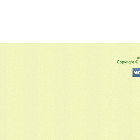
Ф
Copyright ©