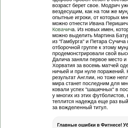
возраст берет свое. Модрич уж
вездесущим, как на том же мун
опытные игроки, от которых мн
можно отнести Ивана Перишич
Ковачич
а. Из новых имен, кото
можно выделить Мартина Батур
из "Гамбурга" и Петара Сучича 
отборочной группе к этому му
продемонстрировали свой выс
Далича заняли первое место и
Хорватия за восемь матчей од
ничьей и при нуле поражений. 
результат Англии, но тоже непл
мира станет последним для мн
ковали успех "шашечных" в по
у многих из этих футболистов
теплится надежда еще раз вый
за вожделенный титул.