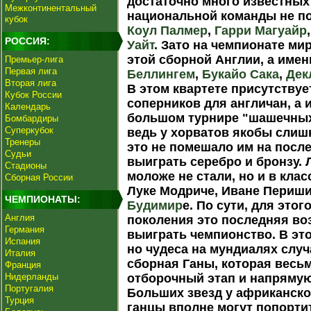
достаточно много известных 
Межконтинентальный
национальной команды не по
кубок
Коул Палмер
,
Гарри Магуайр
РОССИЯ:
Уайт
. Зато на чемпионате ми
этой сборной Англии, а име
Премьер-лига
Первая лига
Беллингем
,
Букайо Сака
,
Дек
Вторая лига
В этом квартете присутствуе
Кубок России
соперников для англичан, а 
Календарь
большом турнире "шашечных
Бомбардиры
Суперкубок
ведь у хорватов якобы слиш
Тренеры
это не помешало им на посл
Судьи
выиграть серебро и бронзу.
Стадионы
моложе не стали, но и в клас
Сборная России
Луке Модриче, Иване Периши
ЧЕМПИОНАТЫ:
Будимир
е. По сути, для это
Англия
поколения это последняя во
Германия
выиграть чемпионство. В эт
Испания
но чудеса на мундиалях случ
Италия
сборная Ганы, которая весь
Франция
Нидерланды
отборочный этап и напрямую
Португалия
Больших звезд у африканско
Турция
ганцы вполне могут попорти