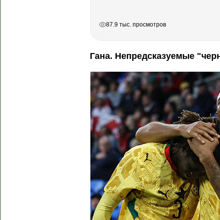
РЕКЛАМА
РЕКЛАМА
РЕКЛАМА
87.9 тыс. просмотров
Гана. Непредсказуемые "чер