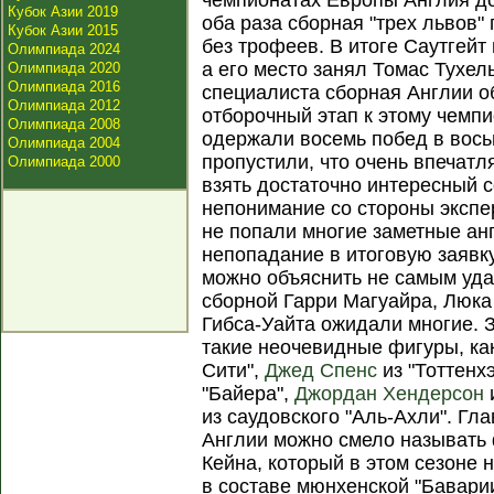
чемпионатах Европы Англия до
Кубок Азии 2019
оба раза сборная "трех львов"
Кубок Азии 2015
без трофеев. В итоге Саутгейт
Олимпиада 2024
а его место занял Томас Тухе
Олимпиада 2020
Олимпиада 2016
специалиста сборная Англии о
Олимпиада 2012
отборочный этап к этому чемп
Олимпиада 2008
одержали восемь побед в восьм
Олимпиада 2004
пропустили, что очень впечатл
Олимпиада 2000
взять достаточно интересный 
непонимание со стороны экспе
не попали многие заметные ан
непопадание в итоговую заяв
можно объяснить не самым уда
сборной Гарри Магуайра, Люка
Гибса-Уайта ожидали многие. З
такие неочевидные фигуры, к
Сити",
Джед Спенс
из "Тоттенх
"Байера",
Джордан Хендерсон
из саудовского "Аль-Ахли". Гл
Англии можно смело называть
Кейна, который в этом сезоне 
в составе мюнхенской "Бавари