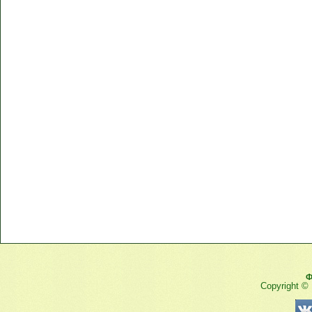
Ф
Copyright ©