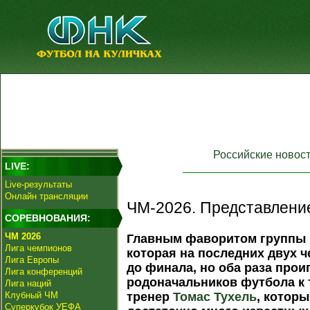
Российские новос
LIVE:
Live-результаты
Онлайн трансляции
ЧМ-2026. Представление
СОРЕВНОВАНИЯ:
ЧМ 2026
Главным фаворитом группы 
Лига чемпионов
которая на последних двух 
Лига Европы
до финала, но оба раза прои
Лига конференций
родоначальников футбола к 
Лига наций
Клубный ЧМ
тренер
Томас Тухель
, которы
Суперкубок УЕФА