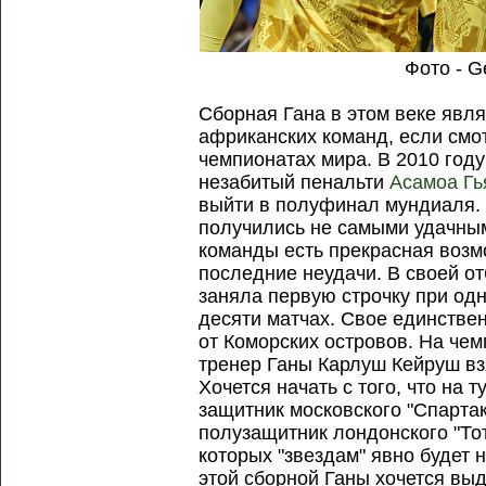
Фото - G
Сборная Гана в этом веке явл
африканских команд, если смо
чемпионатах мира. В 2010 году
незабитый пенальти
Асамоа Гь
выйти в полуфинал мундиаля.
получились не самыми удачным
команды есть прекрасная возм
последние неудачи. В своей о
заняла первую строчку при од
десяти матчах. Свое единстве
от Коморских островов. На че
тренер Ганы Карлуш Кейруш вз
Хочется начать с того, что на 
защитник московского "Спарта
полузащитник лондонского "То
которых "звездам" явно будет 
этой сборной Ганы хочется вы