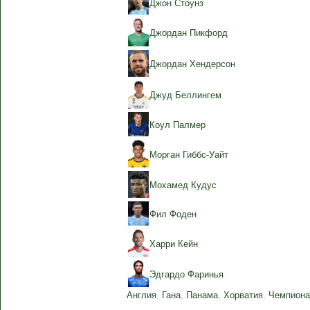
Джон Стоунз
Джордан Пикфорд
Джордан Хендерсон
Джуд Беллингем
Коул Палмер
Морган Гиббс-Уайт
Мохамед Кудус
Фил Фоден
Харри Кейн
Эдгардо Фаринья
Англия
,
Гана
,
Панама
,
Хорватия
,
Чемпиона