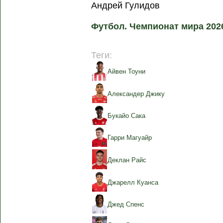
Андрей Гулидов
Футбол. Чемпионат мира 202
Теги:
Айвен Тоуни
Александер Джику
Букайо Сака
Гарри Магуайр
Деклан Райс
Джарелл Куанса
Джед Спенс