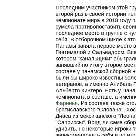
Последним участником этой гр
второй раз в своей истории по
чемпионате мира в 2018 году 
сумела противопоставить свои
последнее место в группе с нул
себя. В отборочном цикле к эт
Панамы заняла первое место в
Гватемалой и Сальвадорм. Все
котором "канальщики" обыграли
занявший по итогу второе мес
составе у панамской сборной н
были бы широко известны боле
ветеранов, а именно Анибаль 
Альберто Кинтеро. Есть у Пан
чемпионата в составе, а имен
Фаринья
. Из состава также ст
братиславского "Слована", Хос
Диаса из мексиканского "Леона
"Саприссы". Вряд ли сама сбо
удивить, но некоторые игроки 
зарекомендовать себя и по ит