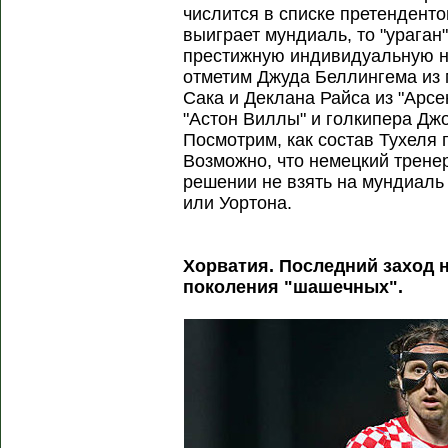
числится в списке претенденто
выиграет мундиаль, то "ураган
престижную индивидуальную на
отметим Джуда Беллингема из 
Сака и Деклана Райса из "Арс
"Астон Виллы" и голкипера Дж
Посмотрим, как состав Тухеля 
Возможно, что немецкий трене
решении не взять на мундиаль
или Уортона.
Хорватия. Последний заход н
поколения "шашечных".