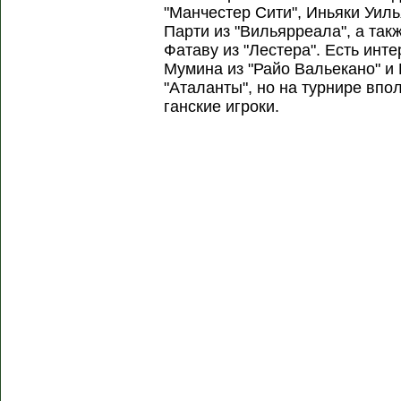
"Манчестер Сити", Иньяки Уиль
Парти из "Вильярреала", а та
Фатаву из "Лестера". Есть инт
Мумина из "Райо Вальекано" и
"Аталанты", но на турнире впо
ганские игроки.