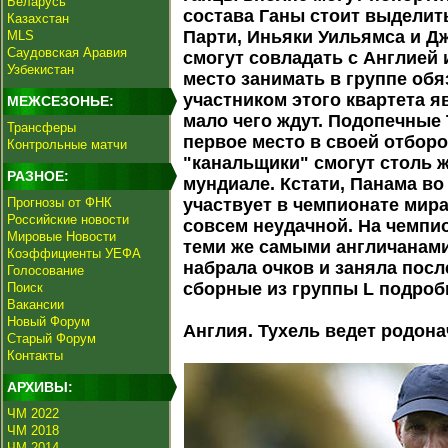
Беларусь
состава Ганы стоит выделит
Казахстан
Парти, Иньяки Уильямса и Д
MLS
Саудовская Аравия
смогут совладать с Англией 
Узбекистан
место занимать в группе об
участником этого квартета я
МЕЖСЕЗОНЬЕ:
мало чего ждут. Подопечные
Трансферы
первое место в своей отборо
Контрольные матчи
"канальщики" смогут столь 
РАЗНОЕ:
мундиале. Кстати, Панама во
Прогнозы от ФНК
участвует в чемпионате мир
Российские новости
совсем неудачной. На чемпио
Мировые Новости
теми же самыми англичанами
Коэффициенты УЕФА
набрала очков и заняла пос
Голосование
сборные из группы L подроб
Поиск
Вакансии
Новый Форум
Англия. Тухель ведет родона
Старый Форум
Контакты
АРХИВЫ:
ЧМ 2022
ЧМ 2018
ЧМ 2014