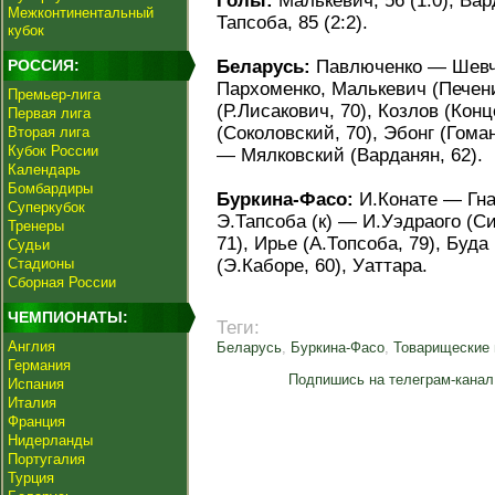
Голы:
Малькевич, 56 (1:0); Вард
Межконтинентальный
Тапсоба, 85 (2:2).
кубок
РОССИЯ:
Беларусь:
Павлюченко — Шевчен
Пархоменко, Малькевич (Печени
Премьер-лига
(Р.Лисакович, 70), Козлов (Кон
Первая лига
(Соколовский, 70), Эбонг (Гома
Вторая лига
Кубок России
— Мялковский (Варданян, 62).
Календарь
Бомбардиры
Буркина-Фасо:
И.Конате — Гнан
Суперкубок
Э.Тапсоба (к) — И.Уэдраого (Си
Тренеры
71), Ирье (А.Топсоба, 79), Буд
Судьи
Стадионы
(Э.Каборе, 60), Уаттара.
Сборная России
ЧЕМПИОНАТЫ:
Теги:
Англия
Беларусь
,
Буркина-Фасо
,
Товарищеские 
Германия
Подпишись на телеграм-канал
Испания
Италия
Франция
Нидерланды
Португалия
Турция