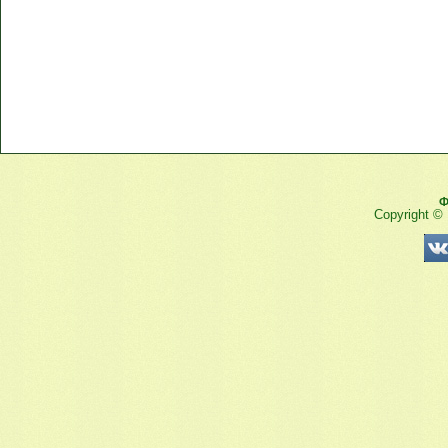
Ф
Copyright ©