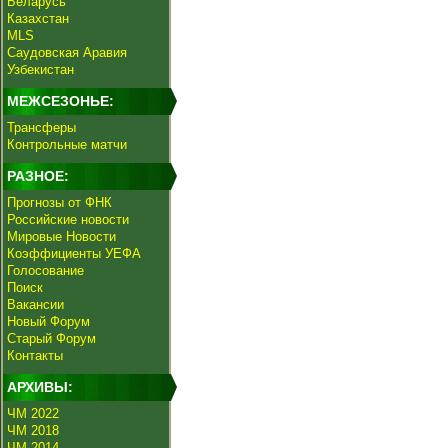
Беларусь
Казахстан
MLS
Саудовская Аравия
Узбекистан
МЕЖСЕЗОНЬЕ:
Трансферы
Контрольные матчи
РАЗНОЕ:
Прогнозы от ФНК
Российские новости
Мировые Новости
Коэффициенты УЕФА
Голосование
Поиск
Вакансии
Новый Форум
Старый Форум
Контакты
АРХИВЫ:
ЧМ 2022
ЧМ 2018
ЧМ 2014