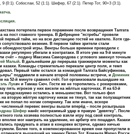
9 (0:1). Собослаи, 52 (1:1). Шефер, 67 (2:1). Петер Тот, 90+3 (3:1).
матча.
нсляция.
ахстана потерпела первое поражение после возвращения Талгата
 на пост главного тренера. В Дебрецене "ястребы" провели
й первый тайм, но на всю дистанцию гостей не хватило. Хотя где-
и сопутствовало везение. В первом тайме зрители стали
и обоюдоострой игры. Венгры больше времени проводили с
азахи регулярно убегали в контратаки. В итоге уже на 9-й минуте
ли счёт – подачу Максима Самородова с углового замкнул точным
гей Малый
. В дальнейшем до перерыва транжирили моменты как
 и казахи. Команды стремительно перекали центр поля, и темп
довал. Первый тайм остался за командой Талгата Байсуфинова,
дьяры" поддавили в начале второй половины встречи, и
Доминик
е на 52-й минуте сравнял счёт. Гол организовали вышедшие на
эль Лук
ач и Тамаш Сюч. Гости же не торопились с рокировками,
азу пять игроков у них висели на жёлтых карточках. И на 63-й
хи предсказуемо остались в меньшинстве. Вот только фол
на вторую жёлтую карточку никак не тянул, так как полузащитник
же не попал по ногам сопернику. Так или иначе, вскоре
 численный перевес венгры вышли вперёд – после розыгрыша
ндраш Шефер
нанёс неотразимый удар в правую "девятку". После
ктного гола хозяева полностью взяли игру под свой контроль.
 вполне мог наиграть на удаление, но арбитр его пощадил. Казахи
тались придумать в атаке в концовке встречи, однако ничью
сумели. Более того, в компенсированное время они пропустили в
– отличился вышедший на замену Петер Тот. Команда Марко Росси