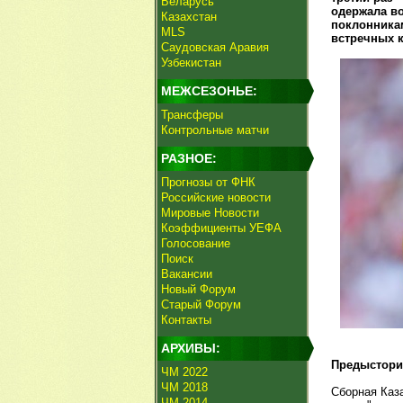
Беларусь
одержала в
Казахстан
поклонникам
MLS
встречных к
Саудовская Аравия
Узбекистан
МЕЖСЕЗОНЬЕ:
Трансферы
Контрольные матчи
РАЗНОЕ:
Прогнозы от ФНК
Российские новости
Мировые Новости
Коэффициенты УЕФА
Голосование
Поиск
Вакансии
Новый Форум
Старый Форум
Контакты
АРХИВЫ:
Предыстори
ЧМ 2022
ЧМ 2018
Сборная Каза
ЧМ 2014