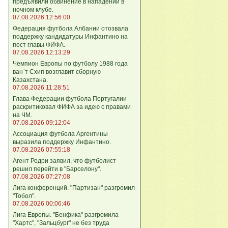
предъявили обвинение в нападении в
ночном клубе.
07.08.2026 12:56:00
Федерация футбола Албании отозвала
поддержку кандидатуры Инфантино на
пост главы ФИФА.
07.08.2026 12:13:29
Чемпион Европы по футболу 1988 года
ван`т Схип возглавит сборную
Казахстана.
07.08.2026 11:28:51
Глава Федерации футбола Португалии
раскритиковал ФИФА за идею с правами
на ЧМ.
07.08.2026 09:12:04
Ассоциация футбола Аргентины
выразила поддержку Инфантино.
07.08.2026 07:55:18
Агент Родри заявил, что футболист
решил перейти в "Барселону".
07.08.2026 07:27:08
Лига кoнференций. "Партизан" разгромил
"Тобол".
07.08.2026 00:06:46
Лига Европы. "Бенфика" разгромила
"Хартс", "Зальцбург" не без труда