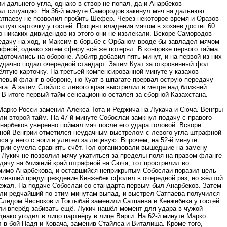
и дальнего угла, однако в створ не попал, да и Анарбеков
ал ситуацию. На 36-й минуте Самородов закинул мяч на дальнюю
атпаеву не позволил пробить Шефер. Через некоторое время и Оразов
лтую карточку у гостей. Процент владения мячом в хозяев достиг 60
о никаких дивидендов из этого они не извлекали. Вскоре Самородов
едачу на ход, и Максим в борьбе с Орбаном вроде бы завладел мячом
фной, однако затем сферу всё же потерял. В концовке первого тайма
доточились на обороне. Арбитр добавил пять минут, и на первой из них
удачно подал очередной стандарт. Затем Куат за откровенный фол
лтую карточку. На третьей компенсированной минуте у казахов
левый фланг в обороне, но Куат в шпагате прервал острую передачу
га. А затем Стайлс с левого края выстрелил в метре над ближней
 В итоге первый тайм сенсационно остался за сборной Казахстана.
Марко Росси заменил Алекса Тота и Реджича на Лукача и Сюча. Венгры
ли второй тайм. На 47-й минуте Собослаи замкнул подачу с правого
нарбеков уверенно поймал мяч после его удара головой. Вскоре
рной Венгрии отметился неудачным выстрелом с левого угла штрафной
ся у него с ноги и улетел за лицевую. Впрочем, на 52-й минуте
грии сумела сравнять счёт. Гол организовали вышедшие на замену
 Лукич не позволил мячу укатиться за пределы поля на правом фланге
дачу на ближний край штрафной на Сюча, тот прострелил во
мимо Анарбекова, и оставшийся неприкрытым Собослаи поразил цель –
 имевший предупреждение Кенжебек сфолил в очередной раз, но жёлтой
бежал. На подаче Собослаи со стандарта первым был Анарбеков. Затем
ели редчайший по этим минутам выпад, и выстрел Сатпаева получился
Следом Чесноков и Токтыбай заменили Сатпаева и Кенжебека у гостей.
ли вперёд забивать ещё. Лукич нашёл момент для удара в чужой
нако угодил в лицо партнёру в лице Варги. На 62-й минуте Марко
 в бой Надя и Ковача, заменив Стайлса и Виталиша. Кроме того,