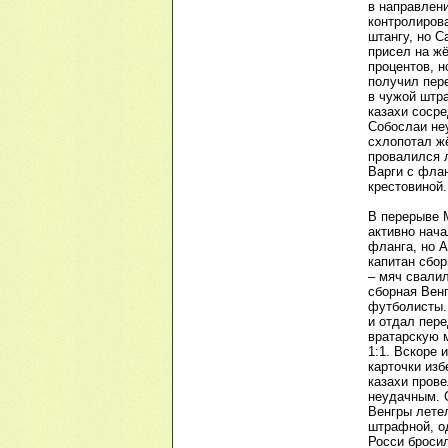
в направлени
контролиров
штангу, но С
присел на жё
процентов, н
получил пер
в чужой штра
казахи сосре
Собослаи не
схлопотал жё
провалился 
Варги с флан
крестовиной.
В перерыве 
активно нача
фланга, но А
капитан сбо
– мяч свалил
сборная Вен
футболисты.
и отдал пере
вратарскую 
1:1. Вскоре
карточки из
казахи пров
неудачным. 
Венгры лете
штрафной, од
Росси бросил