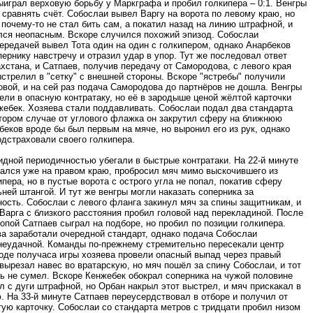
играл верховую борьбу у Маркграфа и пробил голкипера – 0:1. Венгры
 сравнять счёт. Собослаи вывел Варгу на ворота по левому краю, но
очему-то не стал бить сам, а покатил назад на линию штрафной, и
лся неопасным. Вскоре случился похожий эпизод. Собослаи
ередачей вывел Тота один на один с голкипером, однако Анарбеков
ернику навстречу и отразил удар в упор. Тут же последовал ответ
хстана, и Сатпаев, получив передачу от Самородова, с левого края
стрелил в "сетку" с внешней стороны. Вскоре "ястребы" получили
овой, и на сей раз подача Самородова до партнёров не дошла. Венгры
ели в опасную контратаку, но её в зародыше ценой жёлтой карточки
жебек. Хозяева стали поддавливать. Собослаи подал два стандарта
втором случае от углового флажка он закрутил сферу на ближнюю
беков вроде бы был первым на мяче, но выронил его из рук, однако
дстраховали своего голкипера.
идной периодичностью убегали в быстрые контратаки. На 22-й минуте
зался уже на правом краю, пробросил мяч мимо выскочившего из
ипера, но в пустые ворота с острого угла не попал, покатив сферу
ней штангой. И тут же венгры могли наказать соперника за
ость. Собослаи с левого фланга закинул мяч за спины защитникам, и
Варга с близкого расстояния пробил головой над перекладиной. После
опой Сатпаев сыграл на подборе, но пробил по позиции голкипера.
ва заработали очередной стандарт, однако подача Собослаи
неудачной. Команды по-прежнему стремительно пересекали центр
ходе получаса игры хозяева провели опасный выпад через правый
 вырезал навес во вратарскую, но мяч пошёл за спину Собослаи, и тот
ь не сумел. Вскоре Кенжебек обокрал соперника на чужой половине
л с дуги штрафной, но Орбан накрыл этот выстрел, и мяч прискакал в
. На 33-й минуте Сатпаев переусердствовал в отборе и получил от
ую карточку. Собослаи со стандарта метров с тридцати пробил низом