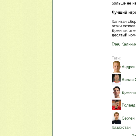
больше не и
Лучший игр
Капитан сбо
атаки хозяев
Доминик отм
десятый ном
Глеб Калини
Теги:
Андра
Вилли 
Домини
Роланд
Сергей
Казахстан