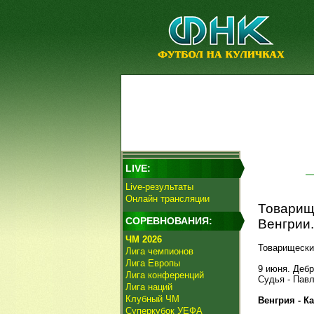
LIVE:
Live-результаты
Онлайн трансляции
Товарище
СОРЕВНОВАНИЯ:
Венгрии.
ЧМ 2026
Товарищески
Лига чемпионов
Лига Европы
9 июня. Дебр
Лига конференций
Судья - Павл
Лига наций
Клубный ЧМ
Венгрия - Каз
Суперкубок УЕФА