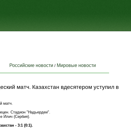
Российские новости
Мировые новости
/
ский матч. Казахстан вдесятером уступил в
й матч.
ецен. Стадион "Надьердеи".
е Илич (Сербия).
ахстан - 3:1 (0:1).