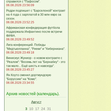
справился с "Пафосом".
06.08.2026 23:56:09
Родри подпишет с "Барселоной" контракт
на 4 года с зарплатой в 30 млн евро за
сезон.
06.08.2026 23:52:25
Африканская конфедерация футбола
поддержала Инфантино после встречи
ФИФА.
06.08.2026 23:49:52
Лига кoнференций. Победы
"Мидтьюлланна", "Риеки" и "Хиберниана".
06.08.2026 23:49:18
Винисиус Жуниор - о новом контракте с
"Реалом": "Восемь лет на "Бернабеу" - это
так мало... Ещё шесть и навсегда".
06.08.2026 23:45:27
Ян Коуто сменил дортмундскую
"Боруссию" на "Комо".
06.08.2026 23:34:55
Архив новостей (
календарь
).
Август
3
10
17
24
31