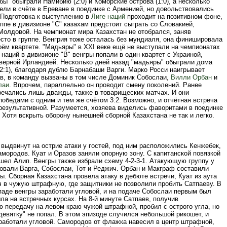
бы" обыграли Намибию (2:0) и Коморские острова (1:0), а несколько
ели в счёте в Ереване в поединке с Арменией, но довольствовались
. Подготовка к выступлению в
Лиге наций
проходит на позитивном фоне,
уппе в дивизионе "С" казахам предстоит сыграть со Словакией,
Молдовой. На чемпионат мира Казахстан не отобрался, заняв
сто в группе. Венгрия тоже осталась без мундиаля, она финишировала
оём квартете. "Мадьяры" в ХХI веке ещё не выступали на чемпионатах
 наций в дивизионе "В" венгры попали в один квартет с Украиной,
еверной Ирландией. Несколько дней назад "мадьяры" обыграли дома
2:1), благодаря дублю Барнабаши Варги. Марко Росси наигрывает
ав, в команду вызваны в том числе Доминик Собослаи,
Вилли Орбан
и
лаи
. Впрочем, параллельно он проводит смену поколений. Ранее
речались лишь дважды, также в товарищеских матчах. И они
обедами с одним и тем же счётом 3:2. Возможно, и отчётная встреча
результативной. Разумеется, хозяева виделись фаворитами в поединке
 Хотя вскрыть оборону нынешней сборной Казахстана не так и легко.
выдвинут на острие атаки у гостей, под ним расположились Кенжебек,
мородов. Куат и Оразов заняли опорную зону. С капитанской повязкой
шел Алип. Венгры также избрали схему 4-2-3-1. Атакующую группу у
овали Варга, Собослаи, Тот и Реджич. Орбан и Макграф составили
ы. Сборная Казахстана провела атаку в дебюте встречи, Куат из аута
ч в чужую штрафную, где защитники не позволили пробить Сатпаеву. В
паде венгры заработали угловой, и на подаче Собослаи первым был
ла на встречных курсах. На 8-й минуте Сатпаев, получив
 передачу на левом краю чужой штрафной, пробил с острого угла, но
евятку" не попал. В этом эпизоде случился небольшой рикошет, и
аработали угловой. Самородов от флажка навесил в центр штрафной,