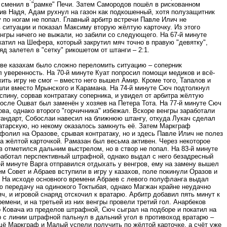
 сменил в "рамке" Печи. Затем Самородов пошёл в рискованном
ив Надя, Адам рухнул на газон как подкошенный, хотя полузащитник
 по ногам не попал. Главный арбитр встречи Павле Илич не
 ситуации и показал Максиму вторую жёлтую карточку. Из этого
нгры ничего не выжали, но забили со следующего. На 67-й минуте
атил на Шефера, который закрутил мяч точно в правую "девятку",
яд залетел в "сетку" рикошетом от штанги – 2:1.
ве казахам было сложно переломить ситуацию – соперник
 уверенность. На 70-й минуте Куат попросил помощи медиков и всё-
ить игру не смог – вместо него вышел Амир. Кроме того, Тапалов и
ли вместо Мрынского и Карамана. На 74-й минуте Сюч подтолкнул
спину, сорвав контратаку соперника, и увидел от арбитра жёлтую
после Ошват был заменён у хозяев на Петера Тота. На 77-й минуте Сюч
ва, однако второго "горчичника" избежал. Вскоре венгры заработали
тандарт, Собослаи навесил на ближнюю штангу, откуда Лукач сделал
атарскую, но некому оказалось замкнуть её. Затем Маркграф
фолил на Оразове, срывая контратаку, но и здесь Павле Илич не полез
а жёлтой карточкой. Рамазан был весьма активен. Через некоторое
 отметился дальним выстрелом, но в створ не попал. На 83-й минуте
работал перспективный штрафной, однако выдал с него безадресный
-й минуте Варга отправился отдыхать у венгров, ему на замену вышел
ем Совет и Абраев вступили в игру у казахов, поле покинули Оразов и
. На исходе основного времени Абраев с левого полуфланга выдал
 передачу на одинокого Токтыбая, однако Магжан крайне неудачно
ч, и игровой снаряд отскочил к вратарю. Арбитр добавил пять минут к
емени, и на третьей из них венгры провели третий гол. Анарбеков
р Ковача из пределов штрафной, Сюч сыграл на подборе и покатил на
р с линии штрафной пальнул в дальний угол в противоход вратарю –
щё Маркграф и Малый успели получить по жёлтой карточке, а счёт уже