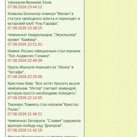
тренером Франком Эзом.
07.08.2026 23:44:12
Исмаэль Беннасер покинул "Милан" в
статусе свободного агента и переходит в
катарский клуб "Аль-Гарафа".
07.08.2026 23:38:15
Чемпионат Нидерландов. "Эксельсиор"
громит "Камбюр".
07.08.2026 22:51:01
Ирвинг Лосано официально стал игроком
"Лос-Анджелес Гэлакси".
07.08.2026 22:46:09
Орель Мангаля перешёл из "Лиона" в
"Хетафе".
07.08.2026 22:25:06
Кристиан Киву: "Все хотят бросить вызов
чемпионам. "Интер" считают командой,
которую просто необходимо победить".
07.08.2026 22:14:55
Такэхиро Томиясу стал игроком "Кристал
Пэлас".
07.08.2026 21:48:21
Чемпионат Беларуси. "Славия" одержала
крупную победу над "Днепром".
07.08.2026 21:42:18
Франко Мастантуоно на правах аренды