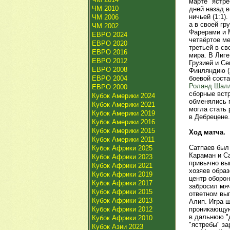
марте "ястре
ЧМ 2010
дней назад в
ничьей (1:1)
ЧМ 2006
а в своей гр
ЧМ 2002
Фарерами и 
ЕВРО 2024
четвёртое ме
ЕВРО 2020
третьей в св
ЕВРО 2016
мира. В Лиге
ЕВРО 2012
Грузией и С
ЕВРО 2008
Финляндию (
ЕВРО 2004
боевой сост
Роланд Шал
ЕВРО 2000
сборные вст
Кубок Америки 2024
обменялись п
Кубок Америки 2021
могла стать 
Кубок Америки 2019
в Дебрецене.
Кубок Америки 2016
Кубок Америки 2015
Ход матча.
Кубок Америки 2011
Сатпаев был 
Кубок Африки 2025
Караман и Са
Кубок Африки 2023
привычно вы
Кубок Африки 2021
хозяев образ
Кубок Африки 2019
центр оборон
Кубок Африки 2017
забросил мя
Кубок Африки 2015
ответном вы
Кубок Африки 2013
Алип. Игра ш
Кубок Африки 2012
проникающую
в дальнюю "д
Кубок Африки 2010
"ястребы" з
Кубок Азии 2023