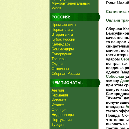
Голы: Малый, 
Межконтинентальный
кубок
Статистика 
РОССИЯ:
Онлайн тра
Премьер-лига
Сборная Каз
Первая лига
Байсуфинова
Вторая лига
качественны
Кубок России
то венграм 
Календарь
свидетелям
Бомбардиры
мячом, но к
Суперкубок
гости откры
Тренеры
ударом
Сер
венгры, так
Судьи
поединка ра
Стадионы
однако "ма
Сборная России
Собослаи
уж
замену
Дани
ЧЕМПИОНАТЫ:
при этом ср
минуте каза
Англия
Самородова 
Германия
"Ахмата" да
Испания
получившие
Италия
стандарта
А
Франция
такого эффе
Нидерланды
Правда, Сюч
Португалия
что-то попы
вырвать не 
Турция
третий раз 