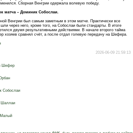
зменился. Сборная Венгрии одержала волевую победу.
ок матча – Доминик Собослаи.
рной Венгрии был самым заметным в этом матче. Практически все
 шли через него, кроме того, на Собослаи были стандарты. В итоге
етился двумя результативными действиями. В начале второго тайма
ер хозяев сравнял счёт, а после отдал голевую передачу на Шефера.
н
2026-06-09 21:59:13
ш Шефер
Орбан
к Собослаи
 Шаллаи
 Малый