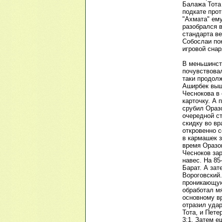
Балажа Тота
подкате прот
"Ахмата" ему
разобрался в
стандарта ве
Собослаи пок
игровой снар
В меньшинст
почувствовал
таки продолж
Аширбек выш
Чеснокова в 
карточку. А 
срубил Оразо
очередной с
скидку во вр
откровенно с
в кармашек з
время Оразов
Чесноков за
навес. На 85
Барат. А зат
Вороговский
проникающую
обработал мя
основному вр
отразил уда
Тота, и Пете
3:1. Затем е