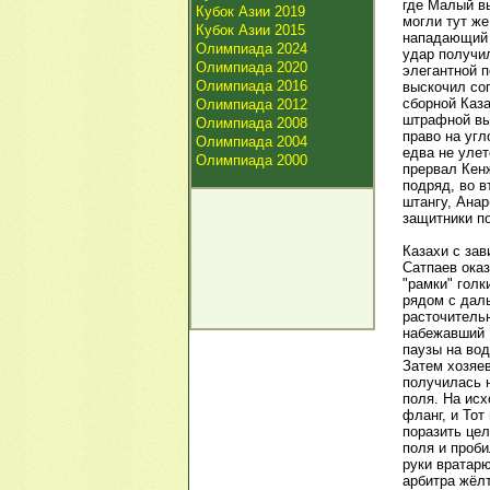
где Малый вы
Кубок Азии 2019
могли тут же
Кубок Азии 2015
нападающий п
Олимпиада 2024
удар получи
Олимпиада 2020
элегантной п
Олимпиада 2016
выскочил соп
сборной Каза
Олимпиада 2012
штрафной вы
Олимпиада 2008
право на угл
Олимпиада 2004
едва не улет
Олимпиада 2000
прервал Кен
подряд, во 
штангу, Анар
защитники по
Казахи с зав
Сатпаев ока
"рамки" голк
рядом с даль
расточительн
набежавший 
паузы на вод
Затем хозяе
получилась 
поля. На ис
фланг, и Тот
поразить цел
поля и проби
руки вратарю
арбитра жёлт