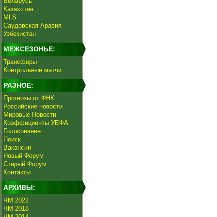
Беларусь
Казахстан
MLS
Саудовская Аравия
Узбекистан
МЕЖСЕЗОНЬЕ:
Трансферы
Контрольные матчи
РАЗНОЕ:
Прогнозы от ФНК
Российские новости
Мировые Новости
Коэффициенты УЕФА
Голосование
Поиск
Вакансии
Новый Форум
Старый Форум
Контакты
АРХИВЫ:
ЧМ 2022
ЧМ 2018
ЧМ 2014