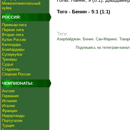
Голы: Нанни, 9 (0:1); Дашдамиро
Межконтинентальный
кубок
Того - Бенин - 5:1 (1:1)
РОССИЯ:
Премьер-лига
Первая лига
Теги:
Вторая лига
Азербайджан
,
Бенин
,
Сан-Марино
,
Товар
Кубок России
Календарь
Подпишись на телеграм-канал
Бомбардиры
Суперкубок
Тренеры
Судьи
Стадионы
Сборная России
ЧЕМПИОНАТЫ:
Англия
Германия
Испания
Италия
Франция
Нидерланды
Португалия
Турция