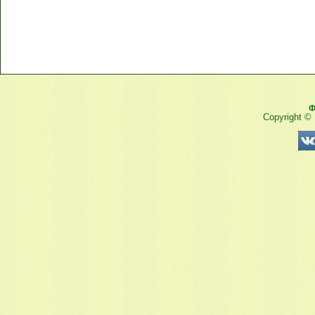
Ф
Copyright ©