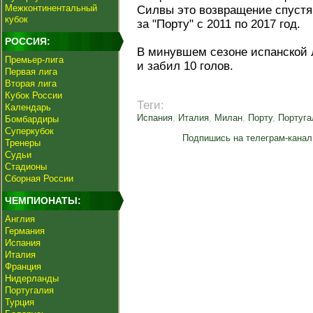
Межконтинентальный
Силвы это возвращение спустя
кубок
за "Порту" с 2011 по 2017 год.
РОССИЯ:
В минувшем сезоне испанской 
Премьер-лига
и забил 10 голов.
Первая лига
Вторая лига
Кубок России
Теги:
Календарь
Испания
,
Италия
,
Милан
,
Порту
,
Португа
Бомбардиры
Суперкубок
Подпишись на телеграм-канал
Тренеры
Судьи
Стадионы
Сборная России
ЧЕМПИОНАТЫ:
Англия
Германия
Испания
Италия
Франция
Нидерланды
Португалия
Турция