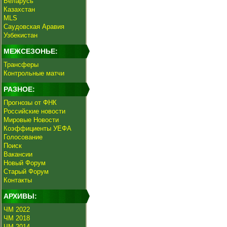
Беларусь
Казахстан
MLS
Саудовская Аравия
Узбекистан
МЕЖСЕЗОНЬЕ:
Трансферы
Контрольные матчи
РАЗНОЕ:
Прогнозы от ФНК
Российские новости
Мировые Новости
Коэффициенты УЕФА
Голосование
Поиск
Вакансии
Новый Форум
Старый Форум
Контакты
АРХИВЫ:
ЧМ 2022
ЧМ 2018
ЧМ 2014