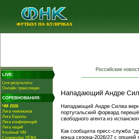
Российские новос
LIVE:
Live-результаты
Онлайн трансляции
Нападающий Андре Силв
СОРЕВНОВАНИЯ:
Нападающий Андре Силва верну
ЧМ 2026
Лига чемпионов
португальский форвард перешёл
Лига Европы
свободного агента из испанског
Лига конференций
Лига наций
Как сообщила пресс-служба "др
Клубный ЧМ
конца сезона-2026/27 с опцией
Суперкубок УЕФА