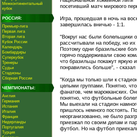
Национальной хоккейной лиги 
Межконтинентальный
посетивший матч мирового пер
кубок
РОССИЯ:
Игра, прошедшая в ночь на вос
завершилась вничью - 1:1.
Премьер-лига
Первая лига
"Вокруг нас были болельщики 
Вторая лига
Кубок России
рассчитывали на победу, но их
Календарь
Поэтому одни бразильские бол
Бомбардиры
горячо поддерживали свою коман
Суперкубок
что бразильцы покажут яркую и
Тренеры
понравились больше", - сказал
Судьи
Стадионы
Сборная России
"Когда мы только шли к стадио
целыми группами. Понятно, чт
ЧЕМПИОНАТЫ:
фанатов, чем марокканских. Он
Англия
понятно, что футбольные боле
Германия
Мы выехали на стадион намног
Испания
пришлось немного постоять. П
Италия
неорганизованно, не было разг
Франция
Нидерланды
приезжал по своим делам и пар
Португалия
футбол. Но на футбол приехали
Турция