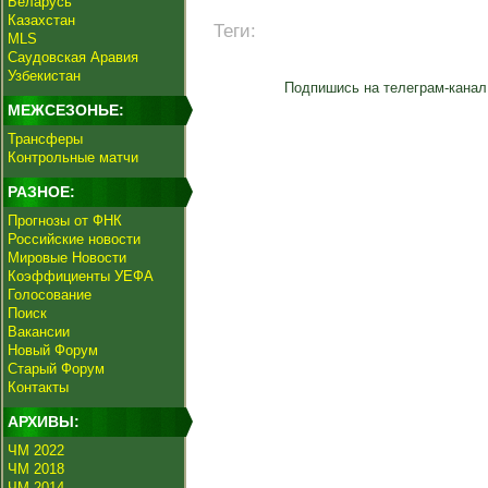
Беларусь
Казахстан
Теги:
MLS
Саудовская Аравия
Узбекистан
Подпишись на телеграм-канал
МЕЖСЕЗОНЬЕ:
Трансферы
Контрольные матчи
РАЗНОЕ:
Прогнозы от ФНК
Российские новости
Мировые Новости
Коэффициенты УЕФА
Голосование
Поиск
Вакансии
Новый Форум
Старый Форум
Контакты
АРХИВЫ:
ЧМ 2022
ЧМ 2018
ЧМ 2014