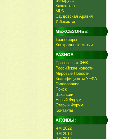
Беларусь
Казахстан
MLS
Саудовская Аравия
Узбекистан
МЕЖСЕЗОНЬЕ:
Трансферы
Контрольные матчи
РАЗНОЕ:
Прогнозы от ФНК
Российские новости
Мировые Новости
Коэффициенты УЕФА
Голосование
Поиск
Вакансии
Новый Форум
Старый Форум
Контакты
АРХИВЫ:
ЧМ 2022
ЧМ 2018
ЧМ 2014