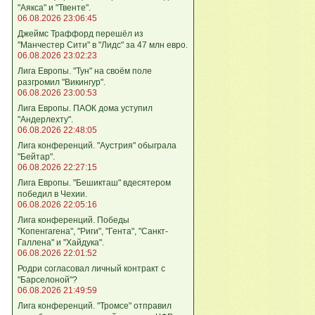
"Аякса" и "Твенте".
06.08.2026 23:06:45
Джеймс Траффорд перешёл из
"Манчестер Сити" в "Лидс" за 47 млн евро.
06.08.2026 23:02:23
Лига Европы. "Тун" на своём поле
разгромил "Викингур".
06.08.2026 23:00:53
Лига Европы. ПАОК дома уступил
"Андерлехту".
06.08.2026 22:48:05
Лига конференций. "Аустрия" обыграла
"Бейтар".
06.08.2026 22:27:15
Лига Европы. "Бешикташ" вдесятером
победил в Чехии.
06.08.2026 22:05:16
Лига конференций. Победы
"Копенгагена", "Риги", "Гента", "Санкт-
Галлена" и "Хайдука".
06.08.2026 22:01:52
Родри согласовал личный контракт с
"Барселоной"?
06.08.2026 21:49:59
Лига конференций. "Тромсе" отправил