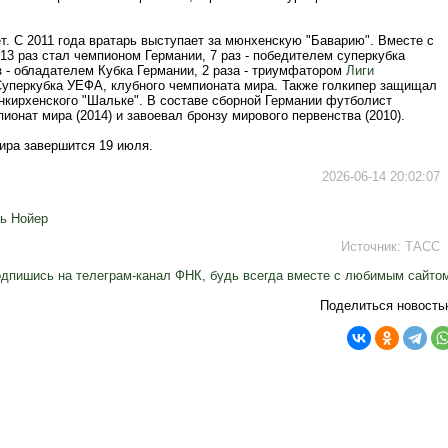
т. С 2011 года вратарь выступает за мюнхенскую "Баварию". Вместе с
13 раз стал чемпионом Германии, 7 раз - победителем суперкубка
з - обладателем Кубка Германии, 2 раза - триумфатором
Лиги
Суперкубка УЕФА, клубного чемпионата мира. Также голкипер защищал
нкирхенского "Шальке". В составе сборной Германии футболист
ионат мира (2014) и завоевал бронзу мирового первенства (2010).
ира завершится 19 июля.
2026-06-14 20:02:07
ь Нойер
Источник:
ТАСС
дпишись на телеграм-канал ФНК, будь всегда вместе с любимым сайто
Поделиться новость