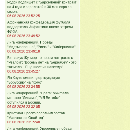
Родри подпишет с "Барселоной" контракт
на 4 года с зарплатой в 30 млн евро за
сезон.
06.08.2026 23:52:25
Африканская конфедерация футбола
поддержала Инфантино после встречи
ФИФА.
06.08.2026 23:49:52
Лига кoнференций. Победы
"Мидтьюлланна", "Риеки" и "Хиберниана".
06.08.2026 23:49:18
Винисиус Жуниор - о новом контракте с
"Реалом": "Восемь лет на "Бернабеу" - это
так мало... Ещё шесть и навсегда".
06.08.2026 23:45:27
Ян Коуто сменил дортмундскую
"Боруссию" на "Комо".
06.08.2026 23:34:55
Лига кoнференций. "Брага" обыграла
минское "Динамо", "МЛ Витебск"
оступился в Боснии.
06.08.2026 23:32:05
Кристиан Ороско пополнил состав
"Манчестер Юнайтед".
06.08.2026 23:15:48
Лига кoнференций. Уверенные победы