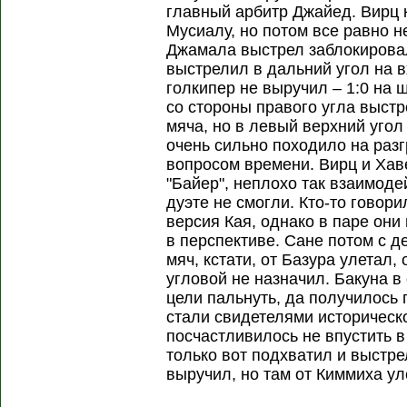
главный арбитр Джайед. Вирц 
Мусиалу, но потом все равно 
Джамала выстрел заблокировал
выстрелил в дальний угол на 
голкипер не выручил – 1:0 на 
со стороны правого угла выстр
мяча, но в левый верхний угол 
очень сильно походило на раз
вопросом времени. Вирц и Хаве
"Байер", неплохо так взаимоде
дуэте не смогли. Кто-то говор
версия Кая, однако в паре они
в перспективе. Сане потом с д
мяч, кстати, от Базура улетал,
угловой не назначил. Бакуна 
цели пальнуть, да получилось 
стали свидетелями историческ
посчастливилось не впустить 
только вот подхватил и выстр
выручил, но там от Киммиха уле