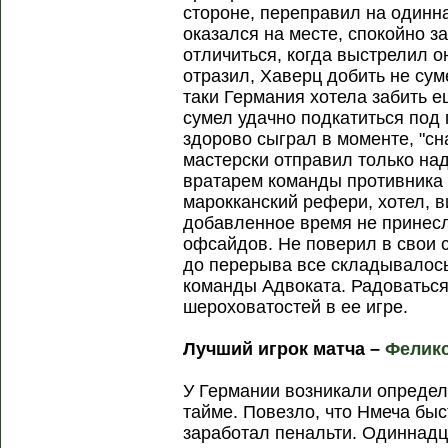
стороне, переправил на одинн
оказался на месте, спокойно за
отличиться, когда выстрелил о
отразил, Хаверц добить не сум
таки Германия хотела забить е
сумел удачно подкатиться под 
здорово сыграл в моменте, "сн
мастерски отправил только над
вратарем команды противника 
марокканский рефери, хотел, в
добавленное время не принесло
офсайдов. Не поверил в свои 
до перерыва все складывалос
команды Адвоката. Радоваться
шероховатостей в ее игре.
Лучший игрок матча –
Фелик
У Германии возникали определ
тайме. Повезло, что Нмеча быс
заработал пенальти. Одиннад