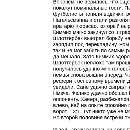
Впрочем, не верилось, что еще
покажут номинальные гости. П
футболисты попили водички, в
Нагельсманна и стали разгоня
вратарю Кюрасао, который вы
Киммих мягко закинул со штра
Шлоттербек выиграл борьбу на
зарядил под перекладину. Ром
так и не мог забить по самым 
да мешало. Зато Киммих здоров
Шлоттербек неплохо там прошв
получилось удачно мяч головой
немцы снова вышли вперед. Ч
рефери к основному времени д
увидели. Сане удачно сыграл н
Нмеча, Феликс удачно обошел Б
оппоненту. Хаверц разбежался
влево, Кай на опыте спокойно
ворот – 3:1. Тут никто уже не 
Во второй половине встречи о
И ведь сразу взялась за дело