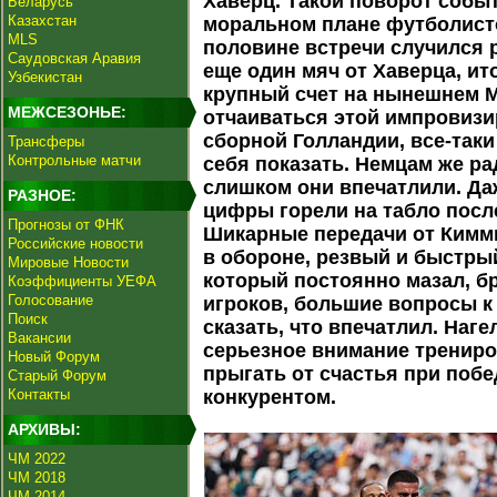
Хаверц. Такой поворот собы
Беларусь
Казахстан
моральном плане футболисто
MLS
половине встречи случился р
Саудовская Аравия
еще один мяч от Хаверца, ито
Узбекистан
крупный счет на нынешнем М
МЕЖСЕЗОНЬЕ:
отчаиваться этой импровиз
сборной Голландии, все-таки
Трансферы
Контрольные матчи
себя показать. Немцам же ра
слишком они впечатлили. Даж
РАЗНОЕ:
цифры горели на табло посл
Прогнозы от ФНК
Шикарные передачи от Кимм
Российские новости
в обороне, резвый и быстрый
Мировые Новости
который постоянно мазал, бр
Коэффициенты УЕФА
Голосование
игроков, большие вопросы к
Поиск
сказать, что впечатлил. Наг
Вакансии
серьезное внимание трениров
Новый Форум
прыгать от счастья при поб
Старый Форум
Контакты
конкурентом.
АРХИВЫ:
ЧМ 2022
ЧМ 2018
ЧМ 2014