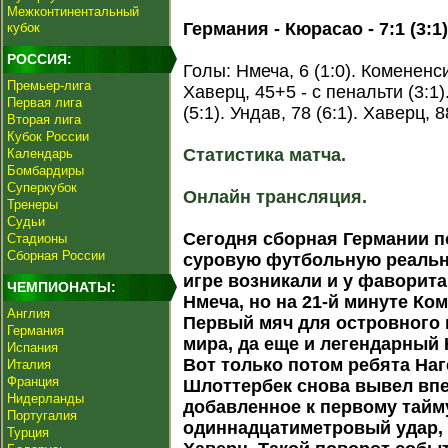
Межконтинентальный
Германия - Кюрасао - 7:1 (3:1)
кубок
РОССИЯ:
Голы: Нмеча, 6 (1:0). Комененси
Премьер-лига
Хаверц, 45+5 - с пенальти (3:1)
Первая лига
(5:1). Ундав, 78 (6:1). Хаверц, 8
Вторая лига
Кубок России
Статистика матча.
Календарь
Бомбардиры
Суперкубок
Онлайн трансляция.
Тренеры
Судьи
Сегодня сборная Германии п
Стадионы
Сборная России
суровую футбольную реальн
игре возникали и у фаворит
ЧЕМПИОНАТЫ:
Нмеча, но на 21-й минуте Ко
Англия
Первый мяч для островного 
Германия
мира, да еще и легендарный
Испания
Вот только потом ребята На
Италия
Франция
Шлоттербек снова вывел впе
Нидерланды
добавленное к первому тайм
Португалия
одиннадцатиметровый удар,
Турция