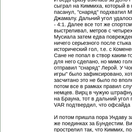
сыграл на Киммиха, который в 
пасанул, "снаряд" подхватил 
Джамалу. Дальний угол удалос
- 4:1. Далее все тот же спорт
выстреливал, метров с четырех
Мусиала затем едва поврежден
ничего серьезного после стык
исторический гол, т.е. с Комен
Сане не попал в створ каким-т
для него сделано, но мимо гол
отправил "снаряд" Лерой. У Чо
игры" было зафиксировано, хот
засчитано это не было по впо
потом все в рамках правил слу
немцев. Вирц в чужую штрафну
на Брауна, тот в дальний угол 
VAR подтвердил, что офсайда 
И потом пришла пора Ундаву з
же поединках за Бундестим. Ви
прострелил так, что Киммих, 