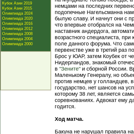
Кубок Азии 2019
немцами на последних первенс
Кубок Азии 2015
подопечные Нагельсманна нам
Олимпиада 2024
былую славу. И начнут они с п
Олимпиада 2020
Олимпиада 2016
что впервые отобрался на Чем
Олимпиада 2012
наставник андердога, автомат
Олимпиада 2008
возрастного специалиста, при
Олимпиада 2004
поле данного форума. Что сам
Олимпиада 2000
первенстве уже в третий раз 
Брос у ЮАР, затем Коубек от ч
Нидерландов, знакомый отече
в
"Зените"
и сборной России. В
Маленькому Генералу, но объек
против немцев у голландцев, 
государство, нет шансов на усп
которому 38 лет, является са
соревнованиях. Адвокат ему да
годится.
Ход матча.
Бакуна не нарушал правила на