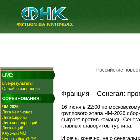
Российские новос
LIVE:
Live-результаты
Онлайн трансляции
Франция – Сенегал: прог
СОРЕВНОВАНИЯ:
16 июня в 22:00 по московском
ЧМ 2026
Лига чемпионов
группового этапа ЧМ-2026 сбо
Лига Европы
сыграет против команды Сенега
Лига конференций
главных фаворитов турнира.
Лига наций
Клубный ЧМ
И речь, конечно, не о сенегал
Суперкубок УЕФА