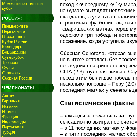
Межконтинентальный
поход к очередному кубку мир
кубок
на бумаге выглядят неплохими.
скандалов, а учитывая наличие
РОССИЯ:
строптивых футболистов, они 
Премьер-лига
товарищеских матчах перед м
Первая лига
одержала три победы и потерп
Вторая лига
поражение, когда уступила иву
Кубок России
Календарь
Бомбардиры
Сборная Сенегала, которая вы
Суперкубок
но в итоге осталась без трофея
Тренеры
последних спарринга перед че
Судьи
США (2:3), нулевая ничья с Сау
Стадионы
перед этим были две победы п
Сборная России
несколько попроще – Перу (2:0) 
ЧЕМПИОНАТЫ:
последних матчах у сенегальце
Англия
Германия
Статистические факты
Испания
Италия
– команды встречались на груп
Франция
сенсационно выиграл со счётом
Нидерланды
Португалия
– в 11 последних матчах у Фра
Турция
– в пяти последних матчах сб