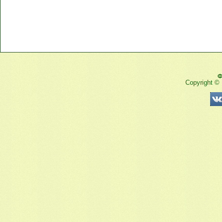
Ф
Copyright ©