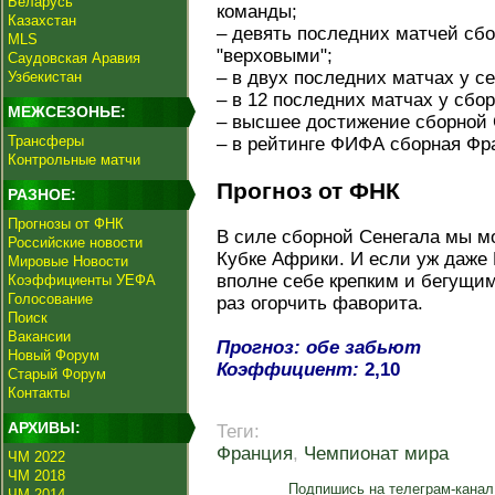
Беларусь
команды;
Казахстан
– девять последних матчей сб
MLS
"верховыми";
Саудовская Аравия
– в двух последних матчах у с
Узбекистан
– в 12 последних матчах у сбо
МЕЖСЕЗОНЬЕ:
– высшее достижение сборной 
Трансферы
– в рейтинге ФИФА сборная Фра
Контрольные матчи
Прогноз от ФНК
РАЗНОЕ:
Прогнозы от ФНК
В силе сборной Сенегала мы м
Российские новости
Кубке Африки. И если уж даже 
Мировые Новости
вполне себе крепким и бегущи
Коэффициенты УЕФА
Голосование
раз огорчить фаворита.
Поиск
Вакансии
Прогноз: обе забьют
Новый Форум
Коэффициент:
2,10
Старый Форум
Контакты
АРХИВЫ:
Теги:
Франция
,
Чемпионат мира
ЧМ 2022
ЧМ 2018
Подпишись на телеграм-канал
ЧМ 2014