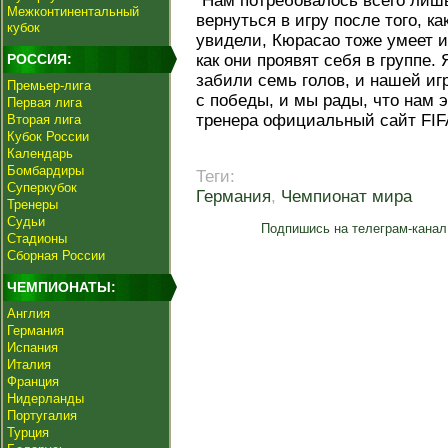
"Нам потребовалось всего лишь
Межконтинентальный
вернуться в игру после того, ка
кубок
увидели, Кюрасао тоже умеет и
РОССИЯ:
как они проявят себя в группе.
забили семь голов, и нашей иг
Премьер-лига
с победы, и мы рады, что нам э
Первая лига
тренера официальный сайт FIF
Вторая лига
Кубок России
Календарь
Бомбардиры
Теги:
Суперкубок
Германия
,
Чемпионат мира
Тренеры
Судьи
Подпишись на телеграм-канал
Стадионы
Сборная России
ЧЕМПИОНАТЫ:
Англия
Германия
Испания
Италия
Франция
Нидерланды
Португалия
Турция