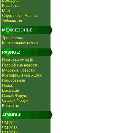
Беларусь
Казахстан
MLS
Саудовская Аравия
Узбекистан
МЕЖСЕЗОНЬЕ:
Трансферы
Контрольные матчи
РАЗНОЕ:
Прогнозы от ФНК
Российские новости
Мировые Новости
Коэффициенты УЕФА
Голосование
Поиск
Вакансии
Новый Форум
Старый Форум
Контакты
АРХИВЫ:
ЧМ 2022
ЧМ 2018
ЧМ 2014