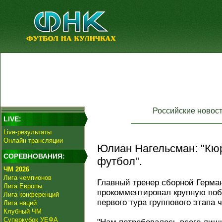
Российские новос
LIVE:
Live-результаты
Онлайн трансляции
Юлиан Нагельсман: "Кюр
СОРЕВНОВАНИЯ:
футбол".
ЧМ 2026
Лига чемпионов
Главный тренер сборной Герм
Лига Европы
прокомментировал крупную побе
Лига конференций
первого тура группового этапа 
Лига наций
Клубный ЧМ
Суперкубок УЕФА