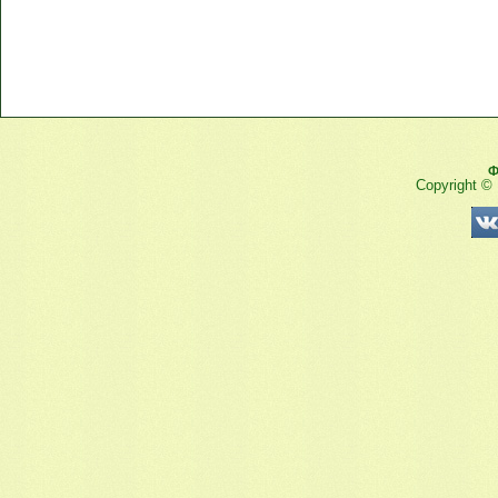
Ф
Copyright ©