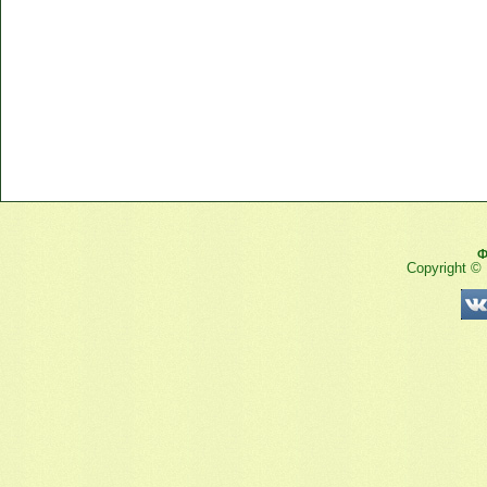
Ф
Copyright ©