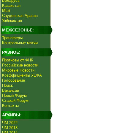
Беларусь
Казахстан
MLS
Саудовская Аравия
Узбекистан
МЕЖСЕЗОНЬЕ:
Трансферы
Контрольные матчи
РАЗНОЕ:
Прогнозы от ФНК
Российские новости
Мировые Новости
Коэффициенты УЕФА
Голосование
Поиск
Вакансии
Новый Форум
Старый Форум
Контакты
АРХИВЫ:
ЧМ 2022
ЧМ 2018
ЧМ 2014