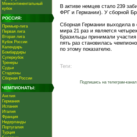
Межконтинентальный
В активе немцев стало 239 заб
кубок
ФРГ и Германии). У сборной Бр
РОССИЯ:
Сборная Германии выходила в
Премьер-лига
мира 21 раз и является четыр
Первая лига
Бразильцы принимали участия 
Вторая лига
Кубок России
пять раз становилась чемпион
Календарь
по этому показателю.
Бомбардиры
Суперкубок
Тренеры
Теги:
Судьи
Стадионы
Сборная России
Подпишись на телеграм-канал
ЧЕМПИОНАТЫ:
Англия
Германия
Испания
Италия
Франция
Нидерланды
Португалия
Турция