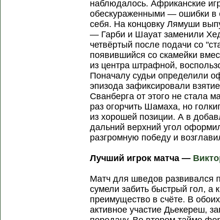
наблюдалось. Африканские иг
обескураженными — ошибки в 
себя. На концовку Лямуши вып
— Гарби и Шауат заменили Хе
четвёртый после подачи со "ст
появившийся со скамейки вмес
из центра штрафной, воспольз
Поначалу судьи определили оф
эпизода зафиксировали взятие
Сванберга от этого не стала м
раз огорчить Шамаха, но голки
из хорошей позиции. А в доба
дальний верхний угол оформи
разгромную победу и возглавил
Лучший игрок матча —
Викто
Матч для шведов развивался 
сумели забить быстрый гол, а 
преимущество в счёте. В обои
активное участие Дьекереш, з