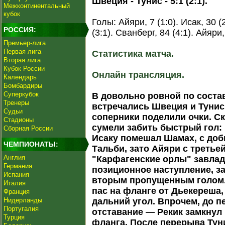
Швеция - Тунис - 5:1 (2:1).
Межконтинентальный
кубок
Голы: Айяри, 7 (1:0). Исак, 30 (
РОССИЯ:
(3:1). Сванберг, 84 (4:1). Айяри,
Премьер-лига
Первая лига
Статистика матча.
Вторая лига
Кубок России
Онлайн трансляция.
Календарь
Бомбардиры
Суперкубок
В довольно ровной по состав
Тренеры
встречались Швеция и Тунис,
Судьи
соперники поделили очки. С
Стадионы
сумели забить быстрый гол:
Сборная России
Исаку помешал Шамах, с до
ЧЕМПИОНАТЫ:
Тальби, зато Айяри с третьей
Англия
"Карфагенские орлы" завлад
Германия
позиционное наступление, з
Испания
вторым пропущенным голом. 
Италия
пас на фланге от Дьекереша
Франция
Нидерланды
дальний угол. Впрочем, до 
Португалия
отставание — Рекик замкнул
Турция
фланга. После перерыва Тун