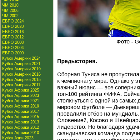
ЧМ 2010
ЧМ 2006
ЧМ 2002
ЕВРО 2024
ЕВРО 2020
ЕВРО 2016
ЕВРО 2012
Фото - G
ЕВРО 2008
ЕВРО 2004
ЕВРО 2000
Кубок Америки 2024
Предыстория.
Кубок Америки 2021
Кубок Америки 2019
Сборная Туниса не пропустила
Кубок Америки 2016
Кубок Америки 2015
к чемпионату мира. Однако у э
Кубок Америки 2011
важный нюанс — все соперники
Кубок Африки 2025
топ-100 рейтинга ФИФА. Сейч
Кубок Африки 2023
столкнуться с одной из самых
Кубок Африки 2021
Кубок Африки 2019
мировом футболе — Дьекереш
Кубок Африки 2017
провалили отбор на мундиаль, 
Кубок Африки 2015
Словенией, Косово и Швейцари
Кубок Африки 2013
лидерство. Но благодаря уда
Кубок Африки 2012
Кубок Африки 2010
скандинавская команда получил
Кубок Азии 2023