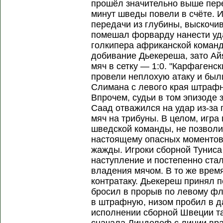
прошёл значительно выше пере
минут шведы повели в счёте. 
передачи из глубины, выскочи
помешал форварду нанести уда
голкипера африканской команд
добивание Дьекереша, зато Ай
мяч в сетку — 1:0. "Карфагенс
провели неплохую атаку и были
Слимана с левого края штраф
Впрочем, судьи в том эпизоде
Саад отважился на удар из-за
мяч на трибуны. В целом, игра
шведской команды, не позволи
настоящему опасных моментов
жажды. Игроки сборной Туниса
наступление и постепенно ста
владения мячом. В то же врем
контратаку. Дьекереш принял 
бросил в прорыв по левому фл
в штрафную, низом пробил в д
исполнении сборной Швеции та