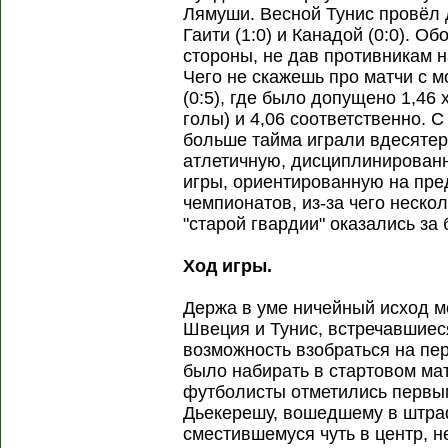
Лямуши. Весной Тунис провёл 
Гаити (1:0) и Канадой (0:0). О
стороны, не дав противникам н
Чего не скажешь про матчи с м
(0:5), где было допущено 1,4
голы) и 4,06 соответственно. С
больше тайма играли вдесятер
атлетичную, дисциплинирован
игры, ориентированную на пре
чемпионатов, из-за чего неск
"старой гвардии" оказались за 
Ход игры.
Держа в уме ничейный исход ме
Швеция и Тунис, встречавшиес
возможность взобраться на пер
было набирать в стартовом мат
футболисты отметились первым
Дьекерешу, вошедшему в штра
сместившемуся чуть в центр, н