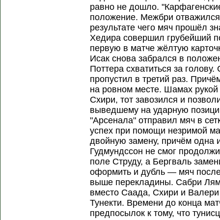
равно не дошло. "Карфагенски
положение. Межбри отважился 
результате чего мяч прошёл з
Хедира совершил грубейший по
первую в матче жёлтую карточ
Исак снова забрался в положен
Поттера схватиться за голову.
пропустил в третий раз. Прич
на ровном месте. Шамах рукой 
Схири, тот завозился и позволи
выведшему на ударную позиц
"Арсенала" отправил мяч в сет
успех при помощи незримой ма
двойную замену, причём одна 
Гудмундссон не смог продолжит
поле Струду, а Бергваль заме
оформить и дубль — мяч посл
выше перекладины. Сабри Лям
вместо Саада, Схири и Валери
Тунекти. Времени до конца мат
предпосылок к тому, что тунисц