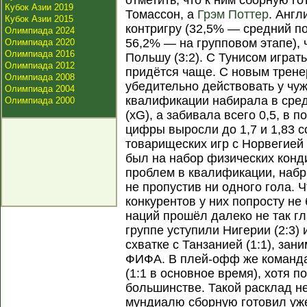
отметить, что к ним сборную г
Кубок Азии 2019
Томассон, а
Грэм Поттер
. Англ
Кубок Азии 2015
контригру (32,5% — средний по
Олимпиада 2024
56,2% — на групповом этапе), 
Олимпиада 2020
Олимпиада 2016
Польшу (3:2). С Тунисом игра
Олимпиада 2012
придётся чаще. С новым трен
Олимпиада 2008
убедительно действовать у чуж
Олимпиада 2004
квалификации набирала в сред
Олимпиада 2000
(xG), а забивала всего 0,5, в 
цифры выросли до 1,7 и 1,83 с
товарищеских игр с Норвегией (
был на набор физических конд
проблем в квалификации, набр
не пропустив ни одного гола. 
конкурентов у них попросту не
наций прошёл далеко не так гл
группе уступили Нигерии (2:3)
схватке с Танзанией (1:1), за
ФИФА. В плей-офф же команда
(1:1 в основное время), хотя п
большинстве. Такой расклад н
мундиалю сборную готовил уж