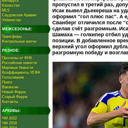
Беларусь
пропустил в третий раз, доп
Казахстан
Исак вывел Дьекереша на уд
MLS
Саудовская Аравия
оформил "гол плюс пас". А 
Узбекистан
Сванберг отличился после "с
сделав счёт разгромным. Иса
МЕЖСЕЗОНЬЕ:
Шамаха — голкипер отбил у
Трансферы
позиции. В добавленное вре
Контрольные матчи
верхний угол оформил дубл
РАЗНОЕ:
разгромную победу и возглав
Прогнозы от ФНК
Российские новости
Мировые Новости
Коэффициенты УЕФА
Голосование
Поиск
Вакансии
Новый Форум
Старый Форум
Контакты
АРХИВЫ:
ЧМ 2022
ЧМ 2018
ЧМ 2014