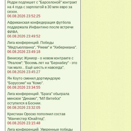
Родри подпишет с "Барселоной" контракт
на 4 года с зарплатой в 30 млн евро за
сезон.
06.08.2026 23:52:25
Африканская конфедерация футбола
поддержала Инфантино после встречи
ФИФА.
06.08.2026 23:49:52
Лига кoнференций. Победы
"Мидтьюлланна", "Риеки" и "Хиберниана".
06.08.2026 23:49:18
Винисиус Жуниор - о новом контракте с
"Реалом": "Восемь лет на "Бернабеу" - это
так мало... Ещё шесть и навсегда".
06.08.2026 23:45:27
Ян Коуто сменил дортмундскую
"Боруссию" на "Комо".
06.08.2026 23:34:55
Лига кoнференций. "Брага" обыграла
минское "Динамо", "МЛ Витебск"
оступился в Боснии.
06.08.2026 23:32:05
Кристиан Ороско пополнил состав
"Манчестер Юнайтед".
06.08.2026 23:15:48
Лига кoнференций. Уверенные победы