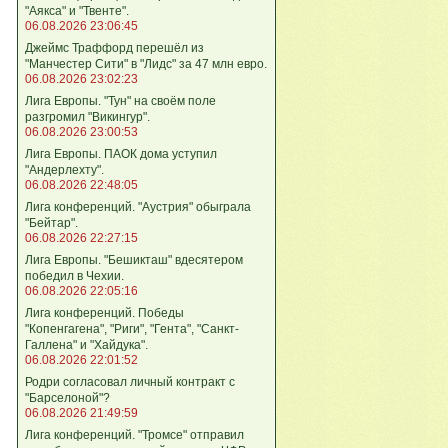
"Аякса" и "Твенте".
06.08.2026 23:06:45
Джеймс Траффорд перешёл из
"Манчестер Сити" в "Лидс" за 47 млн евро.
06.08.2026 23:02:23
Лига Европы. "Тун" на своём поле
разгромил "Викингур".
06.08.2026 23:00:53
Лига Европы. ПАОК дома уступил
"Андерлехту".
06.08.2026 22:48:05
Лига конференций. "Аустрия" обыграла
"Бейтар".
06.08.2026 22:27:15
Лига Европы. "Бешикташ" вдесятером
победил в Чехии.
06.08.2026 22:05:16
Лига конференций. Победы
"Копенгагена", "Риги", "Гента", "Санкт-
Галлена" и "Хайдука".
06.08.2026 22:01:52
Родри согласовал личный контракт с
"Барселоной"?
06.08.2026 21:49:59
Лига конференций. "Тромсе" отправил