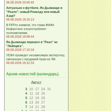
06.08.2026 20:00:45
Актуально о футболе. Ян Дьоманде в
"Реале": новый Роналду или новый
Азар?
06.08.2026 19:16:13
В FIFPro заявили, что глава ФИФА
Инфантино злоупотребляет
полномочиями.
06.08.2026 19:08:44
Ян Дьоманде перешел в "Реал" из
"Лейпцига".
06.08.2026 17:10:18
УЕФА проведет независимую экспертизу,
связанную с продажей прав на ЧМ.
06.08.2026 16:32:33
Архив новостей (
календарь
).
Август
3
10
17
24
31
4
11
18
25
5
12
19
26
6
13
20
27
7
14
21
28