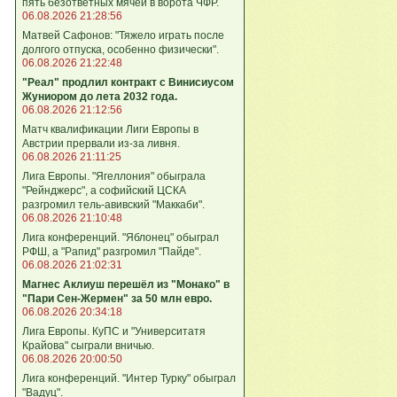
пять безответных мячей в ворота ЧФР.
06.08.2026 21:28:56
Матвей Сафонов: "Тяжело играть после
долгого отпуска, особенно физически".
06.08.2026 21:22:48
"Реал" продлил контракт с Винисиусом
Жуниором до лета 2032 года.
06.08.2026 21:12:56
Матч квалификации Лиги Европы в
Австрии прервали из-за ливня.
06.08.2026 21:11:25
Лига Европы. "Ягеллония" обыграла
"Рейнджерс", а софийский ЦСКА
разгромил тель-авивский "Маккаби".
06.08.2026 21:10:48
Лига кoнференций. "Яблонец" обыграл
РФШ, а "Рапид" разгромил "Пайде".
06.08.2026 21:02:31
Магнес Аклиуш перешёл из "Монако" в
"Пари Сен-Жермен" за 50 млн евро.
06.08.2026 20:34:18
Лига Европы. КуПС и "Университатя
Крайова" сыграли вничью.
06.08.2026 20:00:50
Лига конференций. "Интер Турку" обыграл
"Вадуц".