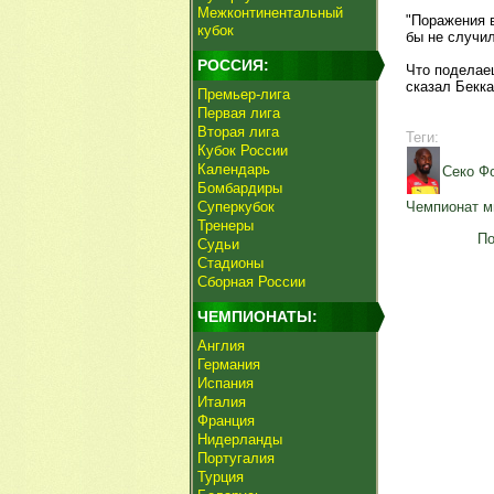
Межконтинентальный
"Поражения в
кубок
бы не случил
РОССИЯ:
Что поделае
сказал Бекка
Премьер-лига
Первая лига
Вторая лига
Теги:
Кубок России
Календарь
Секо Ф
Бомбардиры
Суперкубок
Чемпионат м
Тренеры
По
Судьи
Стадионы
Сборная России
ЧЕМПИОНАТЫ:
Англия
Германия
Испания
Италия
Франция
Нидерланды
Португалия
Турция