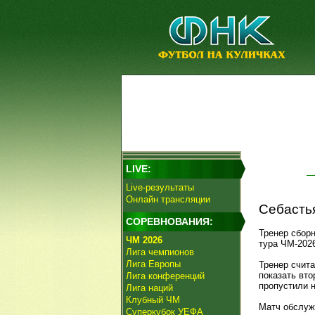
LIVE:
Live-результаты
Онлайн трансляции
Себастья
СОРЕВНОВАНИЯ:
Тренер сбор
ЧМ 2026
тура ЧМ-2026
Лига чемпионов
Лига Европы
Тренер счита
показать вт
Лига конференций
пропустили н
Лига наций
Клубный ЧМ
Матч обслуж
Суперкубок УЕФА