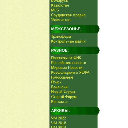
Беларусь
Казахстан
MLS
Саудовская Аравия
Узбекистан
МЕЖСЕЗОНЬЕ:
Трансферы
Контрольные матчи
РАЗНОЕ:
Прогнозы от ФНК
Российские новости
Мировые Новости
Коэффициенты УЕФА
Голосование
Поиск
Вакансии
Новый Форум
Старый Форум
Контакты
АРХИВЫ:
ЧМ 2022
ЧМ 2018
ЧМ 2014