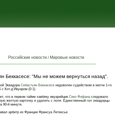
Российские новости
Мировые новости
/
н Беккасесе: "Мы не можем вернуться назад".
ной Эквадора
Себастьян Беккасесе
недоволен судейством в матче 1-го
 с Кот-д’Ивуаром (0:1).
ет, что в первом тайме хавбеку ивуарийцев
Секо Фофана
следовало
орую желтую карточку и удалить с поля. Единственный гол эквадорцы
а 90-й минуте.
ивал арбитр из Франции Франсуа Летексье.