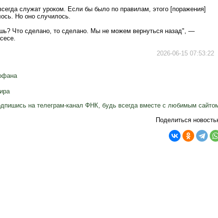
сегда служат уроком. Если бы было по правилам, этого [поражения]
ось. Но оно случилось.
шь? Что сделано, то сделано. Мы не можем вернуться назад", —
сесе.
2026-06-15 07:53:22
офана
ира
дпишись на телеграм-канал ФНК, будь всегда вместе с любимым сайто
Поделиться новость