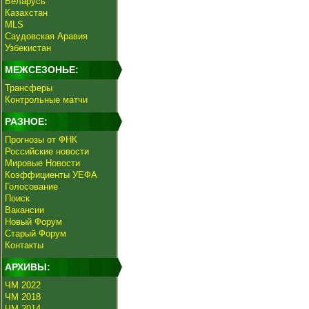
Беларусь
Казахстан
MLS
Саудовская Аравия
Узбекистан
МЕЖСЕЗОНЬЕ:
Трансферы
Контрольные матчи
РАЗНОЕ:
Прогнозы от ФНК
Российские новости
Мировые Новости
Коэффициенты УЕФА
Голосование
Поиск
Вакансии
Новый Форум
Старый Форум
Контакты
АРХИВЫ:
ЧМ 2022
ЧМ 2018
ЧМ 2014