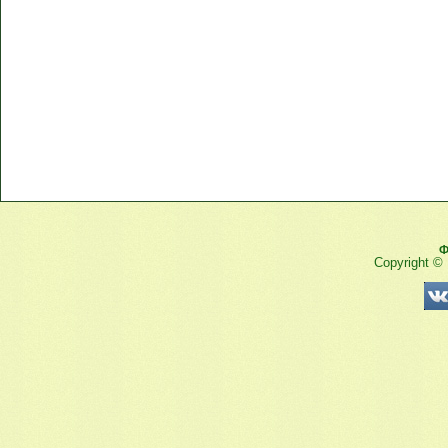
Ф
Copyright ©