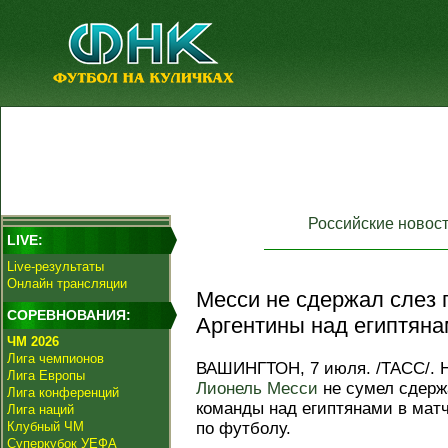
Российские новос
LIVE:
Live-результаты
Онлайн трансляции
Месси не сдержал слез 
СОРЕВНОВАНИЯ:
Аргентины над египтяна
ЧМ 2026
Лига чемпионов
ВАШИНГТОН, 7 июля. /ТАСС/. 
Лига Европы
Лионель Месси
не сумел сдерж
Лига конференций
команды над египтянами в мат
Лига наций
Клубный ЧМ
по футболу.
Суперкубок УЕФА