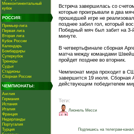
Межконтинентальный
Встреча завершилась со счетом
кубок
которые проигрывали в два мяч
РОССИЯ:
прошедшей игре не реализовал 
позднее забил гол, который вос
Премьер-лига
Победный мяч был забит на 3-
Первая лига
минуте.
Вторая лига
Кубок России
Календарь
В четвертьфинале сборная Арг
Бомбардиры
матча между командами Швейц
Суперкубок
пройдет позднее во вторник.
Тренеры
Судьи
Стадионы
Чемпионат мира проходит в СШ
Сборная России
завершится 19 июля. Сборная 
действующим победителем мир
ЧЕМПИОНАТЫ:
Англия
Германия
Теги:
Испания
Италия
Лионель Месси
Франция
Нидерланды
Португалия
Турция
Подпишись на телеграм-канал