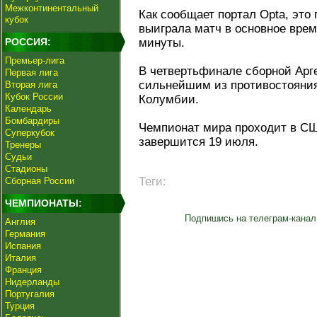
Межконтинентальный
Как сообщает портал Opta, это 
кубок
выиграла матч в основное время
РОССИЯ:
минуты.
Премьер-лига
В четвертьфинале сборной Арг
Первая лига
сильнейшим из противостояни
Вторая лига
Кубок России
Колумбии.
Календарь
Бомбардиры
Чемпионат мира проходит в СШ
Суперкубок
завершится 19 июля.
Тренеры
Судьи
Стадионы
Теги:
Сборная России
ЧЕМПИОНАТЫ:
Подпишись на телеграм-канал
Англия
Германия
Испания
Италия
Франция
Нидерланды
Португалия
Турция