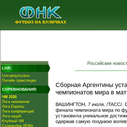
Российские новос
LIVE:
Live-результаты
Онлайн трансляции
Сборная Аргентины уст
СОРЕВНОВАНИЯ:
чемпионатов мира в мат
ЧМ 2026
Лига чемпионов
ВАШИНГТОН, 7 июля. /ТАСС/. С
Лига Европы
финала чемпионата мира по фу
Лига конференций
установила уникальное достиж
Лига наций
Клубный ЧМ
одержав самую позднюю волев
Суперкубок УЕФА