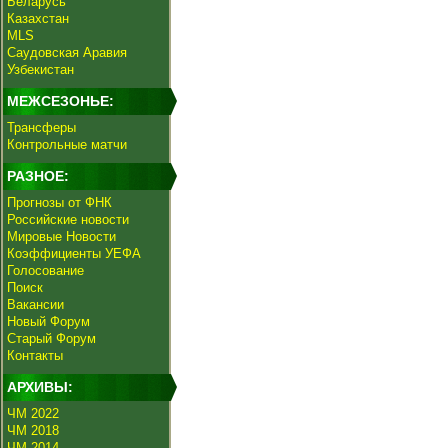
Беларусь
Казахстан
MLS
Саудовская Аравия
Узбекистан
МЕЖСЕЗОНЬЕ:
Трансферы
Контрольные матчи
РАЗНОЕ:
Прогнозы от ФНК
Российские новости
Мировые Новости
Коэффициенты УЕФА
Голосование
Поиск
Вакансии
Новый Форум
Старый Форум
Контакты
АРХИВЫ:
ЧМ 2022
ЧМ 2018
ЧМ 2014