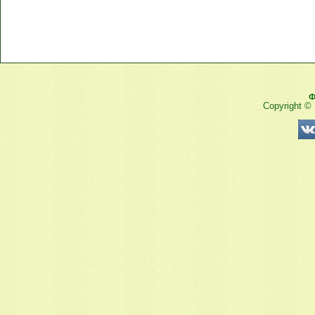
Ф
Copyright ©