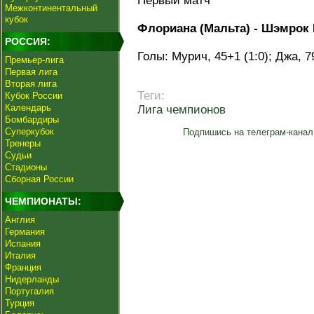
Первый матч
Межконтинентальный
кубок
Флориана (Мальта) - Шэмрок Р
РОССИЯ:
Голы: Мурич, 45+1 (1:0); Джа, 79
Премьер-лига
Первая лига
Вторая лига
Теги:
Кубок России
Календарь
Лига чемпионов
Бомбардиры
Суперкубок
Подпишись на телеграм-канал
Тренеры
Судьи
Стадионы
Сборная России
ЧЕМПИОНАТЫ:
Англия
Германия
Испания
Италия
Франция
Нидерланды
Португалия
Турция