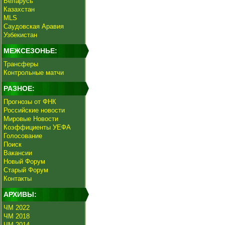
Беларусь
Казахстан
MLS
Саудовская Аравия
Узбекистан
МЕЖСЕЗОНЬЕ:
Трансферы
Контрольные матчи
РАЗНОЕ:
Прогнозы от ФНК
Российские новости
Мировые Новости
Коэффициенты УЕФА
Голосование
Поиск
Вакансии
Новый Форум
Старый Форум
Контакты
АРХИВЫ:
ЧМ 2022
ЧМ 2018
ЧМ 2014