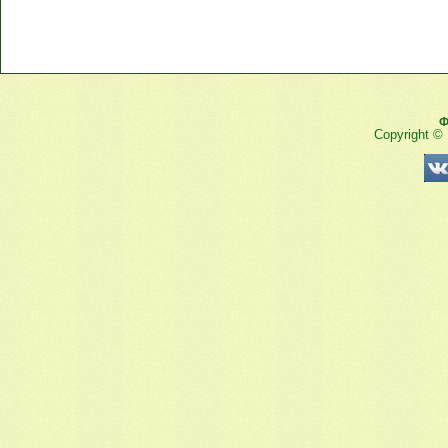
Ф
Copyright ©