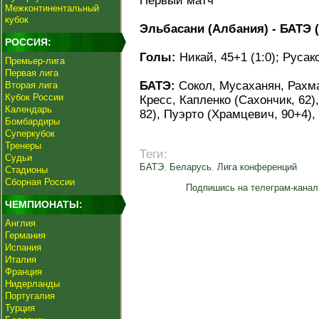
Первый матч
Межконтинентальный
кубок
Эльбасани (Албания) - БАТЭ (Б
РОССИЯ:
Голы:
Никай, 45+1 (1:0); Русаков
Премьер-лига
Первая лига
БАТЭ:
Сокол, Мусаханян, Рахма
Вторая лига
Кубок России
Кресс, Капленко (Сахончик, 62)
Календарь
82), Пуэрто (Храмцевич, 90+4),
Бомбардиры
Суперкубок
Тренеры
Теги:
Судьи
БАТЭ
,
Беларусь
,
Лига конференций
Стадионы
Сборная России
Подпишись на телеграм-канал
ЧЕМПИОНАТЫ:
Англия
Германия
Испания
Италия
Франция
Нидерланды
Португалия
Турция