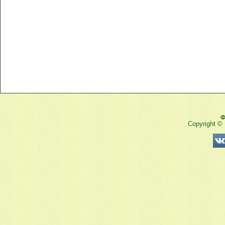
Ф
Copyright ©