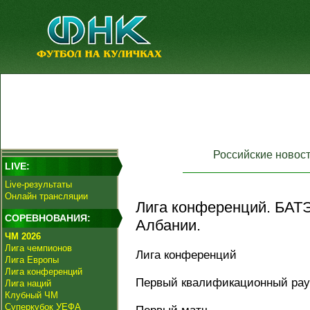
Российские новос
LIVE:
Live-результаты
Онлайн трансляции
Лига кoнференций. БАТЭ
СОРЕВНОВАНИЯ:
Албании.
ЧМ 2026
Лига чемпионов
Лига кoнференций
Лига Европы
Лига конференций
Первый квалификационный ра
Лига наций
Клубный ЧМ
Суперкубок УЕФА