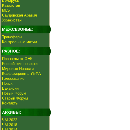
Беларусь
Казахстан
MLS
Саудовская Аравия
Узбекистан
МЕЖСЕЗОНЬЕ:
Трансферы
Контрольные матчи
РАЗНОЕ:
Прогнозы от ФНК
Российские новости
Мировые Новости
Коэффициенты УЕФА
Голосование
Поиск
Вакансии
Новый Форум
Старый Форум
Контакты
АРХИВЫ:
ЧМ 2022
ЧМ 2018
ЧМ 2014