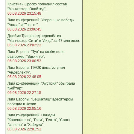
Кристиан Ороско пополнил состав
"Манчестер Юнайтед".
06.08.2026 23:15:48
Лига кoнференций. Уверенные победы
"Аякса" и "Твенте".
06.08.2026 23:06:45
Джеймс Траффорд перешёл из
"Манчестер Сити" в "Лидс" за 47 млн евро.
06.08.2026 23:02:23
Лига Европы. "Тун" на своём поле
разгромил "Викингур".
06.08.2026 23:00:53
Лига Европы. ПАОК дома уступил
"Андерлехту".
06.08.2026 22:48:05
Лига конференций. "Аустрия" обыграла
"Бейтар".
06.08.2026 22:27:15
Лига Европы. "Бешикташ" вдесятером
победил в Чехии.
06.08.2026 22:05:16
Лига конференций. Победы
"Копенгагена", "Риги", "Гента", "Санкт-
Галлена" и "Хайдука".
06.08.2026 22:01:52