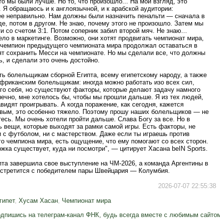
то мы были лучше. Но то, что произошло... На мой взгляд, это
 Я обращаюсь и к англоязычной, и к арабской аудитории:
е неправильно. Нам должны были назначить пенальти — сначала в
е, потом в другом. Не знаю, почему этого не произошло. Затем мы
и со счетом 3:1. Потом соперник забил второй мяч. Не знаю...
ло в маркетинге. Возможно, они хотят продвигать чемпионат мира,
ы чемпион предыдущего чемпионата мира продолжал оставаться в
ят сохранить Месси на чемпионате. Но мы сделали все, что должны
, и сделали это очень достойно.
ть болельщикам сборной Египта, всему египетскому народу, а также
африканским болельщикам: иногда можно работать изо всех сил,
его себя, но существуют факторы, которые делают задачу намного
нечно, мне хотелось бы, чтобы мы прошли дальше. Я из тех людей,
видят проигрывать. А когда поражение, как сегодня, кажется
вым, это особенно тяжело. Поэтому прошу наших болельщиков — не
есь. Мы очень хотели пройти дальше. Слава Богу за все. Но в
 вещи, которые выходят за рамки самой игры. Есть факторы, не
 с футболом, ни с мастерством. Даже если ты играешь против
о чемпиона мира, есть ощущение, что ему помогают со всех сторон.
жка существует, куда ни посмотри", — цитирует Хасана beIN Sports.
пта завершила свое выступление на ЧМ-2026, а команда Аргентины в
встретится с победителем пары Швейцария — Колумбия.
2026-07-07 22:55:38
гипет
,
Хусам Хасан
,
Чемпионат мира
дпишись на телеграм-канал ФНК, будь всегда вместе с любимым сайто