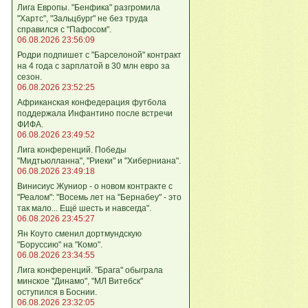
Лига Европы. "Бенфика" разгромила
"Хартс", "Зальцбург" не без труда
справился с "Пафосом".
06.08.2026 23:56:09
Родри подпишет с "Барселоной" контракт
на 4 года с зарплатой в 30 млн евро за
сезон.
06.08.2026 23:52:25
Африканская конфедерация футбола
поддержала Инфантино после встречи
ФИФА.
06.08.2026 23:49:52
Лига кoнференций. Победы
"Мидтьюлланна", "Риеки" и "Хиберниана".
06.08.2026 23:49:18
Винисиус Жуниор - о новом контракте с
"Реалом": "Восемь лет на "Бернабеу" - это
так мало... Ещё шесть и навсегда".
06.08.2026 23:45:27
Ян Коуто сменил дортмундскую
"Боруссию" на "Комо".
06.08.2026 23:34:55
Лига кoнференций. "Брага" обыграла
минское "Динамо", "МЛ Витебск"
оступился в Боснии.
06.08.2026 23:32:05