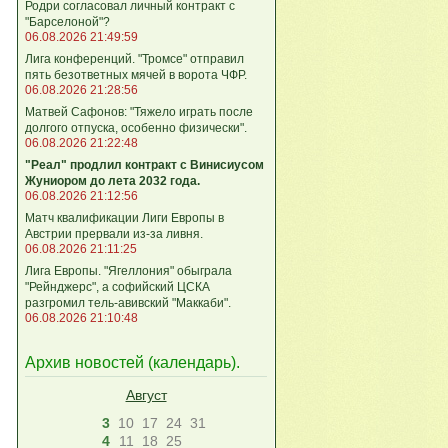
Родри согласовал личный контракт с
"Барселоной"?
06.08.2026 21:49:59
Лига конференций. "Тромсе" отправил
пять безответных мячей в ворота ЧФР.
06.08.2026 21:28:56
Матвей Сафонов: "Тяжело играть после
долгого отпуска, особенно физически".
06.08.2026 21:22:48
"Реал" продлил контракт с Винисиусом
Жуниором до лета 2032 года.
06.08.2026 21:12:56
Матч квалификации Лиги Европы в
Австрии прервали из-за ливня.
06.08.2026 21:11:25
Лига Европы. "Ягеллония" обыграла
"Рейнджерс", а софийский ЦСКА
разгромил тель-авивский "Маккаби".
06.08.2026 21:10:48
Архив новостей (
календарь
).
Август
3
10
17
24
31
4
11
18
25