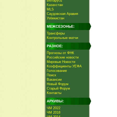
Беларусь
Казахстан
MLS
Саудовская Аравия
Узбекистан
МЕЖСЕЗОНЬЕ:
Трансферы
Контрольные матчи
РАЗНОЕ:
Прогнозы от ФНК
Российские новости
Мировые Новости
Коэффициенты УЕФА
Голосование
Поиск
Вакансии
Новый Форум
Старый Форум
Контакты
АРХИВЫ:
ЧМ 2022
ЧМ 2018
ЧМ 2014