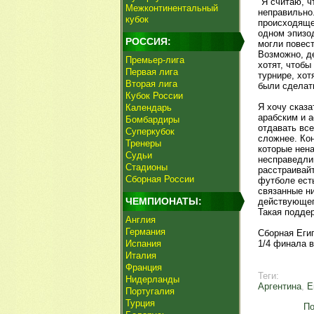
"Я считаю, ч
Межконтинентальный
неправильно.
кубок
происходяще
одном эпизод
РОССИЯ:
могли повест
Возможно, де
Премьер-лига
хотят, чтоб
Первая лига
турнире, хот
Вторая лига
были сделать
Кубок России
Я хочу сказа
Календарь
арабским и 
Бомбардиры
отдавать вс
Суперкубок
сложнее. Ко
Тренеры
которые нена
Судьи
несправедли
Стадионы
расстраивайт
Сборная России
футболе есть
связанные ни
ЧЕМПИОНАТЫ:
действующег
Такая поддер
Англия
Германия
Сборная Еги
Испания
1/4 финала 
Италия
Франция
Теги:
Нидерланды
Аргентина
,
Е
Португалия
Турция
По