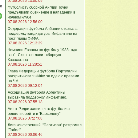
07.08.2026 13:00:09
ю
Футболисту сборной Англии Тоуни
предъявили обвинение в нападении в
ночном клубе.
07.08.2026 12:56:00
Федерация футбола Албании отозвала
поддержку кандидатуры Инфантино на
пост главы ФИФА.
07.08.2026 12:13:29
Чемпион Европы по футболу 1988 года
ван`т Схип возглавит сборную
Казахстана.
07.08.2026 11:28:51
Глава Федерации футбола Португалии
раскритиковал ФИФА за идею с правами
на ЧМ.
07.08.2026 09:12:04
Ассоциация футбола Аргентины
выразила поддержку Инфантино.
07.08.2026 07:55:18
Агент Родри заявил, что футболист
решил перейти в "Барселону".
07.08.2026 07:27:08
Лига кoнференций. "Партизан" разгромил
"Тобол".
07.08.2026 00:06:46