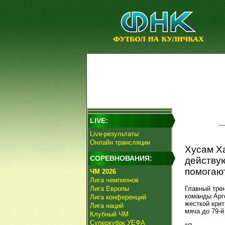
LIVE:
Live-результаты
Онлайн трансляции
Хусам Ха
СОРЕВНОВАНИЯ:
действу
помогают
ЧМ 2026
Лига чемпионов
Лига Европы
Главный тре
команды Арге
Лига конференций
жесткой крит
Лига наций
мяча до 79-
Клубный ЧМ
Суперкубок УЕФА