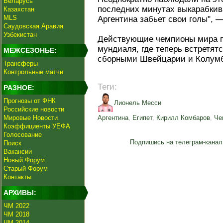
Беларусь
последних минутах выкарабкив
Казахстан
MLS
Аргентина забьет свои голы", 
Саудовская Аравия
Узбекистан
Действующие чемпионы мира п
мундиаля, где теперь встретят
МЕЖСЕЗОНЬЕ:
сборными Швейцарии и Колум
Трансферы
Контрольные матчи
Теги:
РАЗНОЕ:
Прогнозы от ФНК
Лионель Месси
Российские новости
Мировые Новости
Аргентина
,
Египет
,
Кирилл Комбаров
,
Че
Коэффициенты УЕФА
Голосование
Подпишись на телеграм-канал
Поиск
Вакансии
Новый Форум
Старый Форум
Контакты
АРХИВЫ:
ЧМ 2022
ЧМ 2018
ЧМ 2014