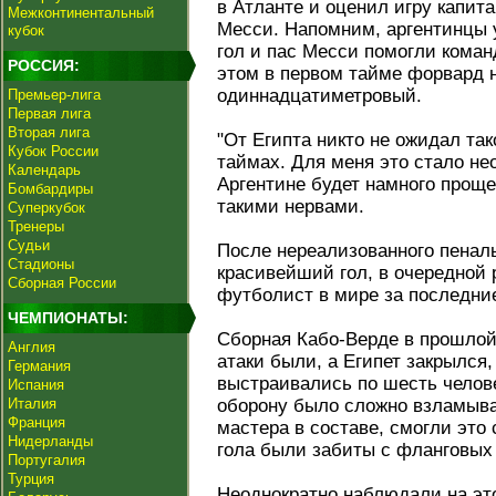
в Атланте и оценил игру капит
Межконтинентальный
Месси. Напомним, аргентинцы у
кубок
гол и пас Месси помогли коман
РОССИЯ:
этом в первом тайме форвард 
одиннадцатиметровый.
Премьер-лига
Первая лига
Вторая лига
"От Египта никто не ожидал так
Кубок России
таймах. Для меня это стало не
Календарь
Аргентине будет намного проще
Бомбардиры
такими нервами.
Суперкубок
Тренеры
Судьи
После нереализованного пенал
Стадионы
красивейший гол, в очередной 
Сборная России
футболист в мире за последни
ЧЕМПИОНАТЫ:
Сборная Кабо‑Верде в прошлой
Англия
атаки были, а Египет закрылся
Германия
выстраивались по шесть челове
Испания
Италия
оборону было сложно взламыва
Франция
мастера в составе, смогли это 
Нидерланды
гола были забиты с фланговых
Португалия
Турция
Неоднократно наблюдали на это