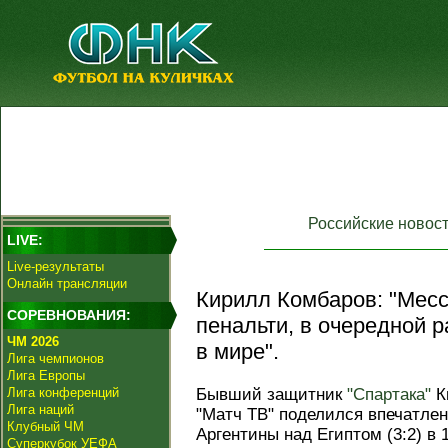
Российские новос
LIVE:
Live-результаты
Онлайн трансляции
Кирилл Комбаров: "Месс
СОРЕВНОВАНИЯ:
пенальти, в очередной р
ЧМ 2026
в мире".
Лига чемпионов
Лига Европы
Лига конференций
Бывший защитник
"Спартака"
К
Лига наций
"Матч ТВ" поделился впечатле
Клубный ЧМ
Аргентины над Египтом (3:2) в
Суперкубок УЕФА