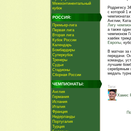
Межконтинентальный
Родригесу 3
кубок
с которой 1 
чемпионатах 
РОССИЯ:
Англии, Ката
Премьер-лига
Лигу чемпио
а также один
Первая лига
чемпионом Ге
Вторая лига
хавбек триж
Кубок России
Европы
, куб
Календарь
Бомбардиры
В матчах за 
Суперкубок
передачи. О
Тренеры
команды, ус
лучшим бомб
Судьи
серебряным п
Стадионы
медаль турни
Сборная России
ЧЕМПИОНАТЫ:
Теги:
Англия
Хамес 
Германия
Испания
Италия
Франция
По
Нидерланды
Португалия
Турция