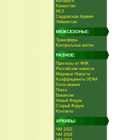
Беларусь
Казахстан
MLS
Саудовская Аравия
Узбекистан
МЕЖСЕЗОНЬЕ:
Трансферы
Контрольные матчи
РАЗНОЕ:
Прогнозы от ФНК
Российские новости
Мировые Новости
Коэффициенты УЕФА
Голосование
Поиск
Вакансии
Новый Форум
Старый Форум
Контакты
АРХИВЫ:
ЧМ 2022
ЧМ 2018
ЧМ 2014