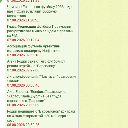
07.08.2026 12:13:29
Чемпион Европы по футболу 1988 года
ван`т Схип возглавит сборную
Казахстана.
07.08.2026 11:28:51
Глава Федерации футбола Португалии
раскритиковал ФИФА за идею с правами
на ЧМ.
07.08.2026 09:12:04
Ассоциация футбола Аргентины
выразила поддержку Инфантино.
07.08.2026 07:55:18
Агент Родри заявил, что футболист
решил перейти в "Барселону".
07.08.2026 07:27:08
Лига кoнференций. "Партизан" разгромил
"Тобол".
07.08.2026 00:06:46
Лига Европы. "Бенфика" разгромила
"Хартс", "Зальцбург" не без труда
справился с "Пафосом".
06.08.2026 23:56:09
Родри подпишет с "Барселоной" контракт
на 4 года с зарплатой в 30 млн евро за
сезон.
06.08.2026 23:52:25