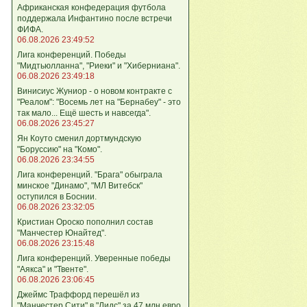
Африканская конфедерация футбола
поддержала Инфантино после встречи
ФИФА.
06.08.2026 23:49:52
Лига кoнференций. Победы
"Мидтьюлланна", "Риеки" и "Хиберниана".
06.08.2026 23:49:18
Винисиус Жуниор - о новом контракте с
"Реалом": "Восемь лет на "Бернабеу" - это
так мало... Ещё шесть и навсегда".
06.08.2026 23:45:27
Ян Коуто сменил дортмундскую
"Боруссию" на "Комо".
06.08.2026 23:34:55
Лига кoнференций. "Брага" обыграла
минское "Динамо", "МЛ Витебск"
оступился в Боснии.
06.08.2026 23:32:05
Кристиан Ороско пополнил состав
"Манчестер Юнайтед".
06.08.2026 23:15:48
Лига кoнференций. Уверенные победы
"Аякса" и "Твенте".
06.08.2026 23:06:45
Джеймс Траффорд перешёл из
"Манчестер Сити" в "Лидс" за 47 млн евро.