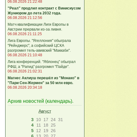
06.08.2026 21:22:48
"Реал" продлил контракт с Винисиусом
Жуниором до лета 2032 года.
06.08.2026 21:12:56
Матч квалификации Лиги Европы в
Австрии прервали из-за ливня.
06.08.2026 21:11:25
Лига Европы. "Ягеллония" обыграла
"Рейнджерс", а софийский ЦСКА
разгромил тель-авивский "Маккаби".
06.08.2026 21:10:48
Лига кoнференций. "Яблонец" обыграл
РФШ, а "Рапид" разгромил "Пайде".
06.08.2026 21:02:31
Магнес Аклиуш перешёл из "Монако" в
"Пари Сен-Жермен" за 50 млн евро.
06.08.2026 20:34:18
Архив новостей (
календарь
).
Август
3
10
17
24
31
4
11
18
25
5
12
19
26
6
13
20
27