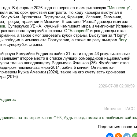
4 года. В феврале 2026 года он перешел в американскую
"Миннесоту"
,
июля истек срок действия контракта. По ходу карьеры выступал в
Колумбии. Аргентины. Португалии, Франции, Испании, Германии,
ра, Греции, Бразилии и Мексики. В составе "Реала" дважды выиграл
нов
, Суперкубок УЕФА, клубный чемпионат мира и чемпионат Испании,
 раз завоевал суперкубок страны. С
"Баварией"
игрок дважды стал
рмании, а также смог завоевать кубок страны. Выступая за "Порту",
ды победил в чемпионате Португалии, а также по разу выиграл
Лигу
ок и суперкубок страны.
сборную Колумбии Родригес забил 31 гол и отдал 43 результативные
н занимает второе место в списке лучших бомбардиров национальной
тупая только нападающему Радамелю Фалькао (36). Футболист стал
ардиром чемпионата мира-2014, забив 6 мячей. Он является
ризером Кубка Америки (2024), также на его счету есть бронзовая
ра (2016).
2026-07-08 02:00:59
Родригес
Источник:
ТАСС
дпишись на телеграм-канал ФНК, будь всегда вместе с любимым сайто
Поделиться новость