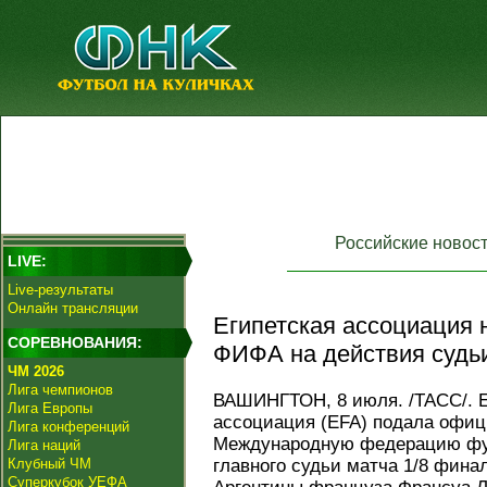
Российские новос
LIVE:
Live-результаты
Онлайн трансляции
Египетская ассоциация 
СОРЕВНОВАНИЯ:
ФИФА на действия судьи
ЧМ 2026
Лига чемпионов
ВАШИНГТОН, 8 июля. /ТАСС/. Е
Лига Европы
ассоциация (EFA) подала офи
Лига конференций
Международную федерацию фу
Лига наций
Клубный ЧМ
главного судьи матча 1/8 фина
Суперкубок УЕФА