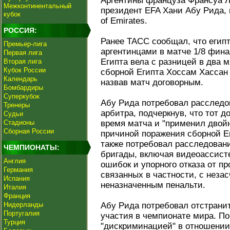
Аргентины француза Франсуа Л
Межконтинентальный
президент EFA Хани Абу Рида, 
кубок
of Emirates.
РОССИЯ:
Ранее ТАСС сообщал, что егип
Премьер-лига
аргентинцами в матче 1/8 финал
Первая лига
Египта вела с разницей в два 
Вторая лига
Кубок России
сборной Египта Хоссам Хассан
Календарь
назвав матч договорным.
Бомбардиры
Суперкубок
Абу Рида потребовал расследо
Тренеры
арбитра, подчеркнув, что тот 
Судьи
Стадионы
время матча и "применил двой
Сборная России
причиной поражения сборной Е
также потребовал расследован
ЧЕМПИОНАТЫ:
бригады, включая видеоассист
Англия
ошибок и упорного отказа от п
Германия
связанных в частности, с неза
Испания
неназначенным пенальти.
Италия
Франция
Нидерланды
Абу Рида потребовал отстранит
Португалия
участия в чемпионате мира. По
Турция
"дискриминацией" в отношении