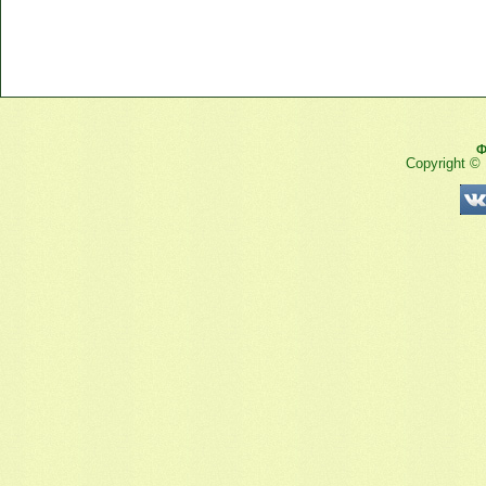
Ф
Copyright ©