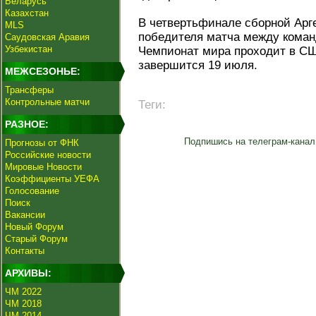
Беларусь
Казахстан
В четвертьфинале сборной Арг
MLS
победителя матча между кома
Саудовская Аравия
Узбекистан
Чемпионат мира проходит в СШ
завершится 19 июля.
МЕЖСЕЗОНЬЕ:
Трансферы
Контрольные матчи
Теги:
РАЗНОЕ:
Подпишись на телеграм-канал
Прогнозы от ФНК
Российские новости
Мировые Новости
Коэффициенты УЕФА
Голосование
Поиск
Вакансии
Новый Форум
Старый Форум
Контакты
АРХИВЫ:
ЧМ 2022
ЧМ 2018
ЧМ 2014