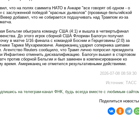
вил, что на полях саммита НАТО в Анкаре "все говорят об одном - о
и с заслуженной победой "красных дьяволов" (прозвище бельгийской
 Вевер добавил, что не собирается подшучивать над Трампом из-за
матча.
ная Бельгии обыграла команду США (4:1) и вышла в четвертьфинал
рвенства. До этого игрок сборной США Флориан Балогун получил
очку в матче 1/16 финала с командой Боснии и Герцеговины (2:0) за
тнике Тарике Мухаремовиче. Американец ударил соперника шипами
е. Агентство Reuters сообщило, что Трамп лично попросил президента
 Инфантино отменить дисквалификацию. Балогун вышел в стартовом
атч против сборной Бельгии и был заменен в компенсированное ко
му время. Американец не отметился результативными действиями.
2026-07-08 08:59:30
Источник:
ТАСС
дпишись на телеграм-канал ФНК, будь всегда вместе с любимым сайто
Поделиться новость