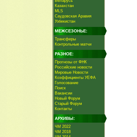
Беларусь
Казахстан
MLS
Саудовская Аравия
Узбекистан
МЕЖСЕЗОНЬЕ:
Трансферы
Контрольные матчи
РАЗНОЕ:
Прогнозы от ФНК
Российские новости
Мировые Новости
Коэффициенты УЕФА
Голосование
Поиск
Вакансии
Новый Форум
Старый Форум
Контакты
АРХИВЫ:
ЧМ 2022
ЧМ 2018
ЧМ 2014