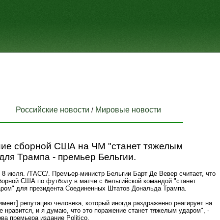
Российские новости
Мировые новости
/
ие сборной США на ЧМ "станет тяжелым
для Трампа - премьер Бельгии.
 июля. /ТАСС/. Премьер-министр Бельгии Барт Де Вевер считает, что
борной США по футболу в матче с бельгийской командой "станет
ром" для президента Соединенных Штатов Дональда Трампа.
имеет] репутацию человека, который иногда раздраженно реагирует на
не нравится, и я думаю, что это поражение станет тяжелым ударом", -
ва премьера издание Politico.