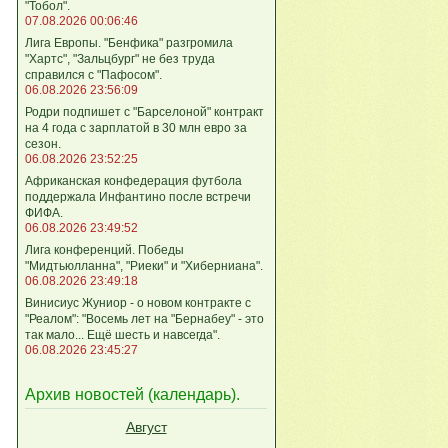
"Тобол".
07.08.2026 00:06:46
Лига Европы. "Бенфика" разгромила
"Хартс", "Зальцбург" не без труда
справился с "Пафосом".
06.08.2026 23:56:09
Родри подпишет с "Барселоной" контракт
на 4 года с зарплатой в 30 млн евро за
сезон.
06.08.2026 23:52:25
Африканская конфедерация футбола
поддержала Инфантино после встречи
ФИФА.
06.08.2026 23:49:52
Лига кoнференций. Победы
"Мидтьюлланна", "Риеки" и "Хиберниана".
06.08.2026 23:49:18
Винисиус Жуниор - о новом контракте с
"Реалом": "Восемь лет на "Бернабеу" - это
так мало... Ещё шесть и навсегда".
06.08.2026 23:45:27
Архив новостей (
календарь
).
Август