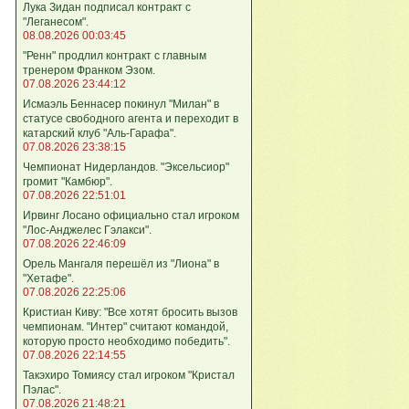
Лука Зидан подписал контракт с
"Леганесом".
08.08.2026 00:03:45
"Ренн" продлил контракт с главным
тренером Франком Эзом.
07.08.2026 23:44:12
Исмаэль Беннасер покинул "Милан" в
статусе свободного агента и переходит в
катарский клуб "Аль-Гарафа".
07.08.2026 23:38:15
Чемпионат Нидерландов. "Эксельсиор"
громит "Камбюр".
07.08.2026 22:51:01
Ирвинг Лосано официально стал игроком
"Лос-Анджелес Гэлакси".
07.08.2026 22:46:09
Орель Мангаля перешёл из "Лиона" в
"Хетафе".
07.08.2026 22:25:06
Кристиан Киву: "Все хотят бросить вызов
чемпионам. "Интер" считают командой,
которую просто необходимо победить".
07.08.2026 22:14:55
Такэхиро Томиясу стал игроком "Кристал
Пэлас".
07.08.2026 21:48:21