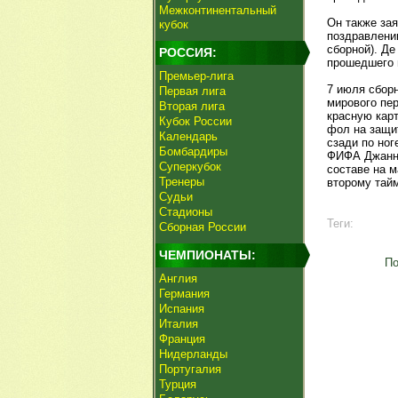
Межконтинентальный
Он также зая
кубок
поздравлени
сборной). Де
РОССИЯ:
прошедшего 
Премьер-лига
7 июля сбор
Первая лига
мирового пе
Вторая лига
красную карт
Кубок России
фол на защи
Календарь
сзади по ног
Бомбардиры
ФИФА Джанни
Суперкубок
составе на м
Тренеры
второму тай
Судьи
Стадионы
Теги:
Сборная России
ЧЕМПИОНАТЫ:
По
Англия
Германия
Испания
Италия
Франция
Нидерланды
Португалия
Турция