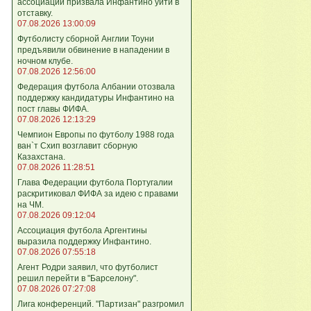
ассоциации призвала Инфантино уйти в
отставку.
07.08.2026 13:00:09
Футболисту сборной Англии Тоуни
предъявили обвинение в нападении в
ночном клубе.
07.08.2026 12:56:00
Федерация футбола Албании отозвала
поддержку кандидатуры Инфантино на
пост главы ФИФА.
07.08.2026 12:13:29
Чемпион Европы по футболу 1988 года
ван`т Схип возглавит сборную
Казахстана.
07.08.2026 11:28:51
Глава Федерации футбола Португалии
раскритиковал ФИФА за идею с правами
на ЧМ.
07.08.2026 09:12:04
Ассоциация футбола Аргентины
выразила поддержку Инфантино.
07.08.2026 07:55:18
Агент Родри заявил, что футболист
решил перейти в "Барселону".
07.08.2026 07:27:08
Лига кoнференций. "Партизан" разгромил