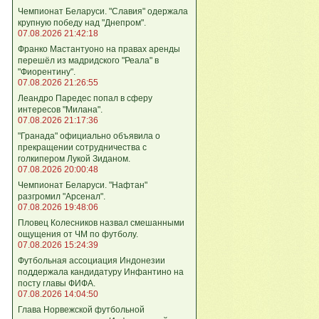
Чемпионат Беларуси. "Славия" одержала
крупную победу над "Днепром".
07.08.2026 21:42:18
Франко Мастантуоно на правах аренды
перешёл из мадридского "Реала" в
"Фиорентину".
07.08.2026 21:26:55
Леандро Паредес попал в сферу
интересов "Милана".
07.08.2026 21:17:36
"Гранада" официально объявила о
прекращении сотрудничества с
голкипером Лукой Зиданом.
07.08.2026 20:00:48
Чемпионат Беларуси. "Нафтан"
разгромил "Арсенал".
07.08.2026 19:48:06
Пловец Колесников назвал смешанными
ощущения от ЧМ по футболу.
07.08.2026 15:24:39
Футбольная ассоциация Индонезии
поддержала кандидатуру Инфантино на
посту главы ФИФА.
07.08.2026 14:04:50
Глава Норвежской футбольной