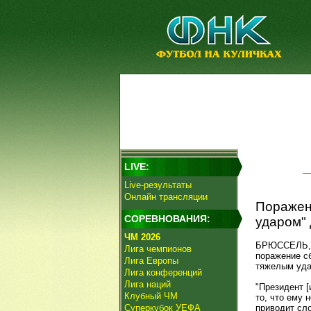
LIVE:
Live-результаты
Онлайн трансляции
Поражен
СОРЕВНОВАНИЯ:
ударом" 
ЧМ 2026
БРЮССЕЛЬ, 8
Лига чемпионов
поражение с
Лига Европы
тяжелым уда
Лига конференций
Лига наций
"Президент [
Клубный ЧМ
то, что ему 
Суперкубок УЕФА
приводит сло