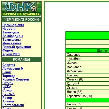
ЧЕМПИОНАТ РОССИИ
Премьер-лига
Новости
Календарь
Бомбардиры
Трансферы
Межсезонье
Первый дивизион
Форум
Шинник
Архив 2001
Сафонов
Фузайлов
КОМАНДЫ
Жиров
Спартак
Васильев
Локомотив М
Дубинский
Зенит
Гришин
Торпедо
Крылья Советов
Хомуха (66)
Сатурн
Кульчий
ЦСКА
Скоков
Сокол
Лосев (55)
Динамо
Герасименко (80)
Ротор
Алания
Берко, 55
Ростсельмаш
Клюев, 66
Анжи