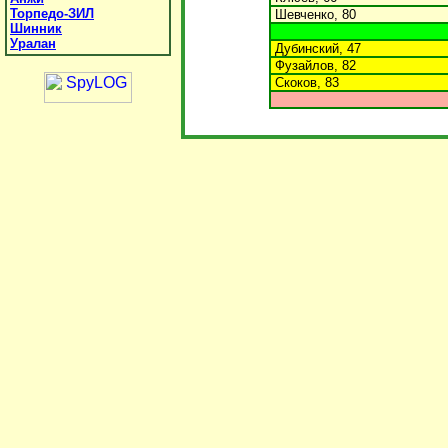
Торпедо-ЗИЛ
Шевченко, 80
Шинник
Уралан
Дубинский, 47
Фузайлов, 82
Скоков, 83