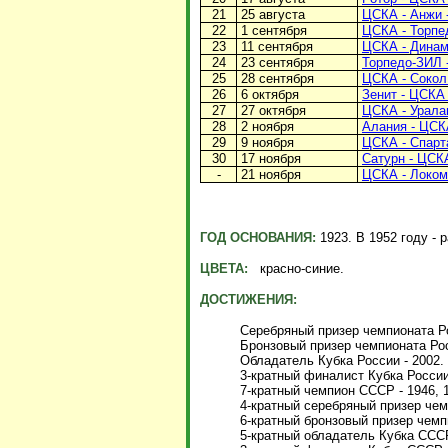
21
25 августа
ЦСКА - Анжи -
22
1 сентября
ЦСКА - Торпед
23
11 сентября
ЦСКА - Динамо
24
23 сентября
Торпедо-ЗИЛ -
25
28 сентября
ЦСКА - Сокол 
26
6 октября
Зенит - ЦСКА 
27
27 октября
ЦСКА - Уралан
28
2 ноября
Алания - ЦСКА
29
9 ноября
ЦСКА - Спарта
30
17 ноября
Сатурн - ЦСКА
-
21 ноября
ЦСКА - Локомо
ГОД ОСНОВАНИЯ:
1923. В 1952 году - 
ЦВЕТА:
красно-синие.
ДОСТИЖЕНИЯ:
Серебряный призер чемпионата Ро
Бронзовый призер чемпионата Рос
Обладатель Кубка России - 2002.
3-кратный финалист Кубка России 
7-кратный чемпион СССР - 1946, 19
4-кратный серебряный призер чемп
6-кратный бронзовый призер чемпи
5-кратный обладатель Кубка СССР 