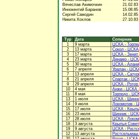
Вячеслав Акимочкин
21.02.83
Иннокентий Баранов
15.08.85
Сергей Самодин
14.02.85
Никита Хохлов
27.10.83
Тур
Дата
Соперник
1
9 марта
ЦСКА - Торпед
2
13 марта
Сокол - ЦСКА 
3
17 марта
ЦСКА - Зенит 
4
23 марта
Динамо - ЦСКА
5
30 марта
ЦСКА - Алания
6
7 апреля
Уралан - ЦСКА
7
13 апреля
ЦСКА - Сатурн
8
21 апреля
Спартак - ЦСК
9
29 апреля
ЦСКА - Ротор 
10
4 мая
Анжи - ЦСКА -
11
8 мая
Торпедо - ЦСК
13
1 июля
ЦСКА - Шинник
14
9 июля
Локомотив - Ц
15
17 июля
ЦСКА - Крылья
16
23 июля
Шинник - ЦСКА
17
28 июля
ЦСКА - Локомо
18
3 августа
Крылья Совето
19
9 августа
ЦСКА - Ростс
12
13 августа
Ростсельмаш 
20
17 августа
Ротор - ЦСКА 