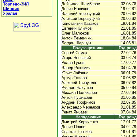
Дейвидас Шемберас
02.08.78
Торпедо-ЗИЛ
Шинник
Денис Евсиков
19.02.81
Уралан
Василий Березуцкий
20.06.82
Алексей Березуцкий
20.06.82
Константин Казаков
19.01.84
Евгений Климов
21.01.85
Олег Малюков
16.01.85
Антон Ременчик
18.04.84
Богдан Шершун
14.05.81
Полузащитники
Год рожд
Сергей Семак
27.02.76
Игорь Яновский
03.08.74
Ролан Гусев
17.09.77
Элвер Рахимич
04.04.76
Юрис Лайзанс
06.01.79
Артур Тлисов
10.06.82
Алексей Трипутень
06.07.82
Руслан Нахушев
05.09.84
Михаил Поликанов
27.03.84
Антон Пушкарев
01.06.85
Андрей Трофимов
02.07.85
Александр Чернаков
01.01.85
Ренат Янбаев
07.04.84
Нападающие
Год рожд
Дмитрий Кириченко
17.01.77
Денис Попов
04.02.79
Спартак Гогниев
19.01.81
Роман Монарев
17.01.80