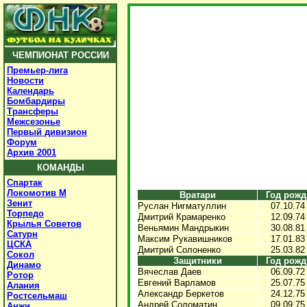
ЧЕМПИОНАТ РОССИИ
Премьер-лига
Новости
Календарь
Бомбардиры
Трансферы
Межсезонье
Первый дивизион
Форум
Архив 2001
КОМАНДЫ
Спартак
Локомотив М
Вратари
Год рожд
Зенит
Руслан Нигматуллин
07.10.74
Торпедо
Дмитрий Крамаренко
12.09.74
Крылья Советов
Веньямин Мандрыкин
30.08.81
Сатурн
Максим Рукавишников
17.01.83
ЦСКА
Дмитрий Солоненко
25.03.82
Сокол
Защитники
Год рожд
Динамо
Вячеслав Даев
06.09.72
Ротор
Евгений Варламов
25.07.75
Алания
Александр Беркетов
24.12.75
Ростсельмаш
Андрей Соломатин
09.09.75
Анжи