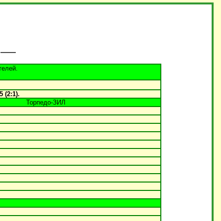
телей.
 (2:1).
Торпедо-ЗИЛ