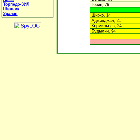
Торпедо-ЗИЛ
Горин, 76
Шинник
Уралан
Ширко, 14
Аджинджал, 21
Кормильцев, 24
Будылин, 94