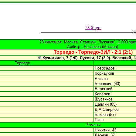
25-й тур.
28 сентября. Москва. Стадион "Лужники". 2,000 зри
Арбитр -
Баскаков (Москва).
Торпедо - Торпедо-ЗИЛ - 2:1 (2:1)
Кузьмичев, 3 (1:0). Лухвич, 17 (2:0). Белецкий, 45
Торпедо
Новосадов
Корнаухов
Ризвич
Бородкин (43)
Белецкий
Ковалев
Шустиков
Цаплин (85)
Д.А.Смирнов
Бакаев (57)
Пиюк
Замены
Никитин, 43
Леонов, 57