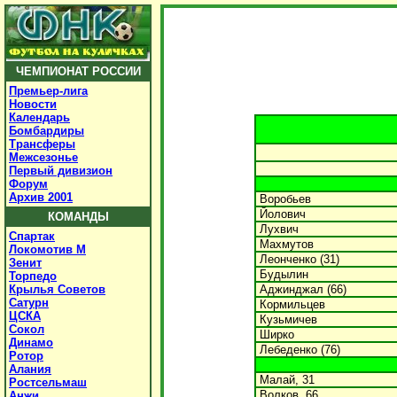
ЧЕМПИОНАТ РОССИИ
Премьер-лига
Новости
Календарь
Бомбардиры
Трансферы
Межсезонье
Первый дивизион
Форум
Архив 2001
Воробьев
Йолович
КОМАНДЫ
Лухвич
Спартак
Махмутов
Локомотив М
Леонченко (31)
Зенит
Будылин
Торпедо
Крылья Советов
Аджинджал (66)
Сатурн
Кормильцев
ЦСКА
Кузьмичев
Сокол
Ширко
Динамо
Лебеденко (76)
Ротор
Алания
Малай, 31
Ростсельмаш
Волков, 66
Анжи