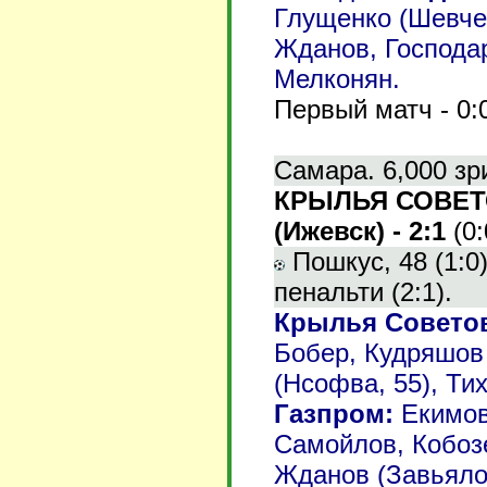
Глущенко (Шевчен
Жданов, Господар
Мелконян.
Первый матч - 0:
Самара. 6,000 зр
КРЫЛЬЯ СОВЕТО
(Ижевск) - 2:1
(0:
Пошкус, 48 (1:0)
пенальти (2:1).
Крылья Совето
Бобер, Кудряшов 
(Нсофва, 55), Ти
Газпром:
Екимов
Самойлов, Кобозе
Жданов (Завьялов