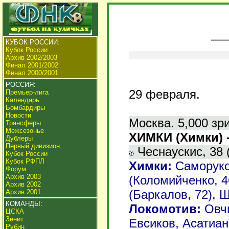
КУБОК РОССИИ:
Кубок России
Архив 2002/2003
Финал 2001/2002
Финал 2000/2001
РОССИЯ:
29
февраля.
Премьер-лига
Календарь
Бомбардиры
Новости
Москва. 5,000 зр
Трансферы
Межсезонье
ХИМКИ (Химки) 
Дублеры
Первый дивизион
Чеснаускис, 38 (
Кубок России
Кубок РФПЛ
Химки:
Саморуко
Форум
Архив 2003
(Коломийченко, 4
Архив 2002
(Баркалов, 72), 
Архив 2001
КОМАНДЫ:
Локомотив:
Овчи
ЦСКА
Зенит
Евсиков, Асатиан
Рубин