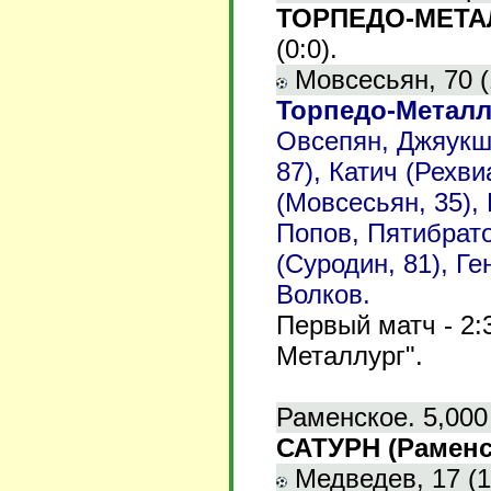
ТОРПЕДО-МЕТАЛЛ
(0:0).
Мовсесьян, 70 (1
Торпедо-Металл
Овсепян, Джяукш
87), Катич (Рехв
(Мовсесьян, 35),
Попов, Пятибрато
(Суродин, 81), Г
Волков.
Первый матч - 2:
Металлург".
Раменское. 5,000
САТУРН (Раменск
Медведев, 17 (1: