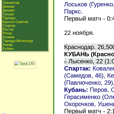
Локомотив
Лоськов (Гуренко
Шинник
Паркс.
Динамо
Сатурн
Первый матч - 0:
Торпедо
Крылья Советов
Спартак
Ростов
22
ноября.
Ротор
Алания
Торпедо-Металлург
Амкар
Краснодар. 26,50
Кубань
КУБАНЬ (Краснод
Лысенко, 22 (1:0
Спартак:
Ковалев
(Самедов, 46), К
(Павлюченко, 29)
Кубань:
Перов, О
Герасименко (Оле
Окорочков, Ушени
Первый матч - 2: