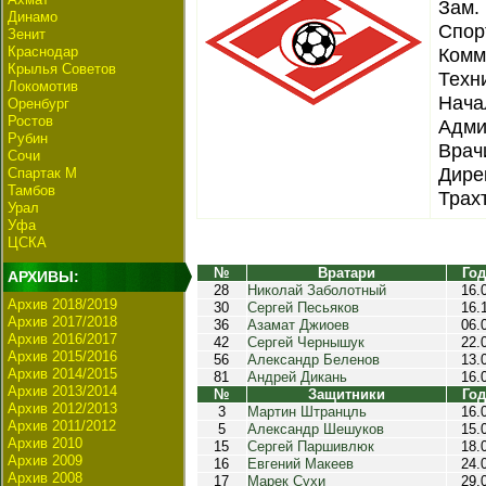
Зам.
Динамо
Спор
Зенит
Краснодар
Комм
Крылья Советов
Техн
Локомотив
Нача
Оренбург
Ростов
Адми
Рубин
Врач
Сочи
Дире
Спартак М
Тамбов
Трах
Урал
Уфа
ЦСКА
№
Вратари
Год
АРХИВЫ:
28
Николай Заболотный
16.
Архив 2018/2019
30
Сергей Песьяков
16.
Архив 2017/2018
36
Азамат Джиоев
06.
Архив 2016/2017
42
Сергей Чернышук
22.
Архив 2015/2016
56
Александр Беленов
13.
Архив 2014/2015
81
Андрей Дикань
16.
Архив 2013/2014
№
Защитники
Год
Архив 2012/2013
3
Мартин Штранцль
16.
Архив 2011/2012
5
Александр Шешуков
15.
Архив 2010
15
Сергей Паршивлюк
18.
Архив 2009
16
Евгений Макеев
24.
Архив 2008
17
Марек Сухи
29.