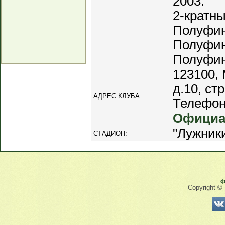
2003.
2-кратны
Полуфин
Полуфина
Полуфин
123100,
д.10, стр
АДРЕС КЛУБА:
Телефоны
Официа
"Лужники
СТАДИОН:
Ф
Copyright ©