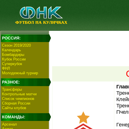
РОССИЯ:
Сезон 2019/2020
Календарь
Бомбардиры
Кубок России
Суперкубок
ФНЛ
Молодежный турнир
РАЗНОЕ:
Глав
Трансферы
Трен
Контрольные матчи
Клей
Список чемпионов
Сборная России
Трен
Сайты клубов
Пчел
КОМАНДЫ:
Гене
Арсенал
Ахмат