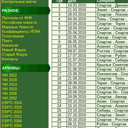
Тур
Дата
Соперник
Контрольные матчи
1
14.03.2010
Спартак - Динамо
2
21.03.2010
Зенит - Спартак -
РАЗНОЕ:
3
28.03.2010
Спартак - Локомо
Прогнозы от ФНК
4
04.04.2010
Томь - Спартак - 
Российские новости
5
10.04.2010
Спартак - Терек -
Мировые Новости
6
18.04.2010
Сатурн - Спартак 
Коэффициенты УЕФА
7
25.04.2010
Спартак - Спарта
Голосование
8
02.05.2010
Амкар - Спартак 
Поиск
9
06.05.2010
Спартак - Анжи - 
Вакансии
10
10.05.2010
Алания - Спартак
Новый Форум
12
09.07.2010
Ростов - Спартак 
Старый Форум
13
17.07.2010
Спартак - Рубин -
Контакты
11
21.07.2010
Спартак - Сибирь
14
25.07.2010
Крылья Советов -
АРХИВЫ:
15
01.08.2010
Спартак - ЦСКА -
17
15.08.2010
Локомотив - Спар
ЧМ 2022
18
21.08.2010
Спартак - Томь - 
ЧМ 2018
19
28.08.2010
Терек - Спартак -
ЧМ 2014
20
11.09.2010
Спартак - Сатурн 
ЧМ 2010
21
20.09.2010
Спартак Нч - Спа
ЧМ 2006
22
24.09.2010
Спартак - Амкар 
ЧМ 2002
23
03.10.2010
Анжи - Спартак - 
ЕВРО 2024
24
15.10.2010
Спартак - Алания
ЕВРО 2020
25
23.10.2010
Сибирь - Спартак
ЕВРО 2016
16
27.10.2010
Спартак - Зенит -
ЕВРО 2012
26
30.10.2010
Спартак - Ростов 
ЕВРО 2008
27
08.11.2010
Рубин - Спартак -
ЕВРО 2004