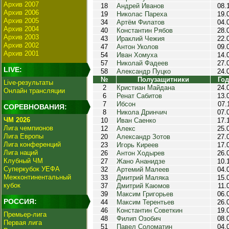
Архив 2007
18
Андрей Иванов
08.
Архив 2006
19
Николас Пареха
19.
Архив 2005
34
Артём Филатов
04.
Архив 2004
40
Константин Рябов
28.
Архив 2003
43
Ираклий Чежия
22.
Архив 2002
47
Антон Уколов
09.
Архив 2001
54
Иван Хомуха
14.
57
Николай Фадеев
27.
LIVE:
58
Александр Пуцко
24.
№
Полузащитники
Год
Live-результаты
2
Кристиан Майдана
24.
Онлайн трансляции
6
Ренат Сабитов
13.
7
Ибсон
07.
СОРЕВНОВАНИЯ:
8
Никола Дринчич
07.
ЧМ 2026
10
Иван Саенко
17.
Лига чемпионов
12
Алекс
25.
Лига Европы
20
Александр Зотов
27.
Лига конференций
23
Игорь Киреев
17.
Лига наций
26
Антон Ходырев
26.
Клубный ЧМ
27
Жано Ананидзе
10.
Суперкубок УЕФА
32
Артемий Малеев
04.
Межконтинентальный
33
Дмитрий Маляка
15.
кубок
37
Дмитрий Каюмов
11.
39
Максим Григорьев
06.
РОССИЯ:
44
Максим Терентьев
26.
46
Константин Советкин
19.
Премьер-лига
48
Филип Озобич
08.
Первая лига
51
Павел Соломатин
04.