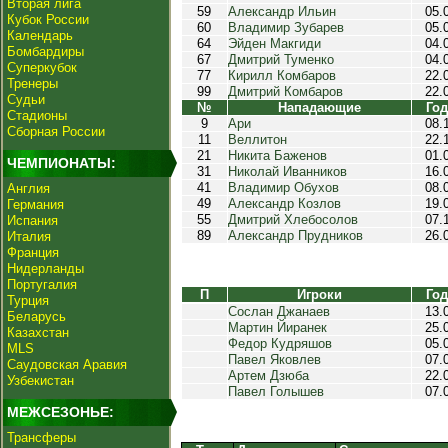
Вторая лига
59
Александр Ильин
05.
Кубок России
60
Владимир Зубарев
05.
Календарь
64
Эйден Макгиди
04.
Бомбардиры
67
Дмитрий Туменко
04.
Суперкубок
77
Кирилл Комбаров
22.
Тренеры
99
Дмитрий Комбаров
22.
Судьи
№
Нападающие
Год
Стадионы
9
Ари
08.
Сборная России
11
Веллитон
22.
21
Никита Баженов
01.
ЧЕМПИОНАТЫ:
31
Николай Иванников
16.
41
Владимир Обухов
08.
Англия
49
Александр Козлов
19.
Германия
55
Дмитрий Хлебосолов
07.
Испания
89
Александр Прудников
26.
Италия
Франция
Нидерланды
Португалия
П
Игроки
Год
Турция
Сослан Джанаев
13.
Беларусь
Мартин Йиранек
25.
Казахстан
Федор Кудряшов
05.
MLS
Павел Яковлев
07.
Саудовская Аравия
Артем Дзюба
22.
Узбекистан
Павел Голышев
07.
МЕЖСЕЗОНЬЕ:
Трансферы