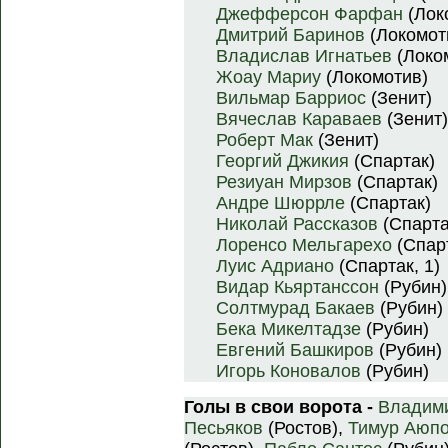
Джефферсон Фарфан
(Лок
Дмитрий Баринов
(Локомот
Владислав Игнатьев
(Локо
Жоау Мариу
(Локомотив)
Вильмар Барриос
(Зенит)
Вячеслав Караваев
(Зенит)
Роберт Мак
(Зенит)
Георгий Джикия
(Спартак)
Резиуан Мирзов
(Спартак)
Андре Шюррле
(Спартак)
Николай Рассказов
(Спарта
Лоренсо Мельгарехо
(Спар
Луис Адриано
(Спартак, 1)
Видар Кьяртанссон
(Рубин)
Солтмурад Бакаев
(Рубин)
Бека Микелтадзе
(Рубин)
Евгений Башкиров
(Рубин)
Игорь Коновалов
(Рубин)
Голы в свои ворота -
Владим
Песьяков
(Ростов),
Тимур Аюп