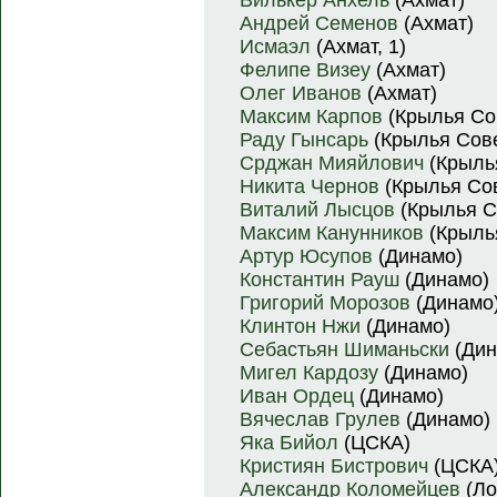
Вилькер Анхель
(Ахмат)
Андрей Семенов
(Ахмат)
Исмаэл
(Ахмат, 1)
Фелипе Визеу
(Ахмат)
Олег Иванов
(Ахмат)
Максим Карпов
(Крылья Со
Раду Гынсарь
(Крылья Сов
Срджан Мияйлович
(Крыль
Никита Чернов
(Крылья Со
Виталий Лысцов
(Крылья С
Максим Канунников
(Крыль
Артур Юсупов
(Динамо)
Константин Рауш
(Динамо)
Григорий Морозов
(Динамо
Клинтон Нжи
(Динамо)
Себастьян Шиманьски
(Дин
Мигел Кардозу
(Динамо)
Иван Ордец
(Динамо)
Вячеслав Грулев
(Динамо)
Яка Бийол
(ЦСКА)
Кристиян Бистрович
(ЦСКА
Александр Коломейцев
(Ло