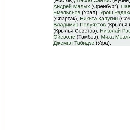
(Ростов),
Пабло Сантос
(Рубин
Андрей Малых
(Оренбург),
Пав
Емельянов
(Урал),
Урош Радак
(Спартак),
Никита Калугин
(Соч
Владимир Полуяхтов
(Крылья 
(Крылья Советов),
Николай Ра
Ойеволе
(Тамбов),
Миха Мевл
Джемал Табидзе
(Уфа).