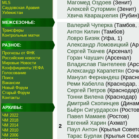
Магомед Оздоев
(Зенит)
MLS
Саудовская Аравия
Алексей Сутормин
(Зенит)
Узбекистан
Хвича Кварацхелия
(Рубин
МЕЖСЕЗОНЬЕ:
Валерий Чуперка
(Тамбов, 
Трансферы
Антон Килин
(Тамбов)
Контрольные матчи
Ловро Бизяк
(Уфа, 1)
Александр Ломовицкий
(Ар
РАЗНОЕ:
Сергей Ткачев
(Арсенал)
Прогнозы от ФНК
Горан Чаушич
(Арсенал)
Российские новости
Мировые Новости
Владислав Пантелеев
(Арс
Коэффициенты УЕФА
Александр Карапетян
(Соч
Голосование
Мануэл Фернандеш
(Красн
Поиск
Вакансии
Реми Кабелла
(Краснодар, 
Новый Форум
Сергей Петров
(Краснодар)
Старый Форум
Тонни Вилена
(Краснодар)
Контакты
Дмитрий Скопинцев
(Динам
АРХИВЫ:
Бьёрн Сигурдарсон
(Ростов
ЧМ 2022
Павел Мамаев
(Ростов)
ЧМ 2018
Евгений Харин
(Ахмат)
ЧМ 2014
2
Паул Антон
(Крылья Совето
ЧМ 2010
ЧМ 2006
Тарас Бурлак
(Крылья Сове