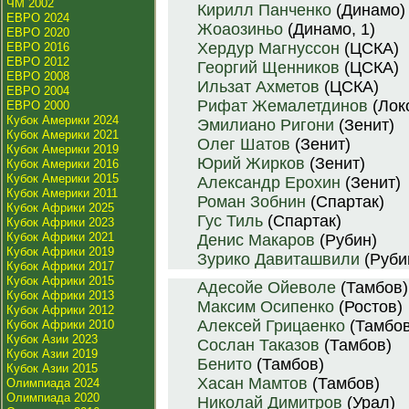
ЧМ 2002
Кирилл Панченко
(Динамо)
ЕВРО 2024
Жоаозиньо
(Динамо, 1)
ЕВРО 2020
Хердур Магнуссон
(ЦСКА)
ЕВРО 2016
ЕВРО 2012
Георгий Щенников
(ЦСКА)
ЕВРО 2008
Ильзат Ахметов
(ЦСКА)
ЕВРО 2004
Рифат Жемалетдинов
(Лок
ЕВРО 2000
Кубок Америки 2024
Эмилиано Ригони
(Зенит)
Кубок Америки 2021
Олег Шатов
(Зенит)
Кубок Америки 2019
Юрий Жирков
(Зенит)
Кубок Америки 2016
Кубок Америки 2015
Александр Ерохин
(Зенит)
Кубок Америки 2011
Роман Зобнин
(Спартак)
Кубок Африки 2025
Гус Тиль
(Спартак)
Кубок Африки 2023
Кубок Африки 2021
Денис Макаров
(Рубин)
Кубок Африки 2019
Зурико Давиташвили
(Руби
Кубок Африки 2017
Кубок Африки 2015
Адесойе Ойеволе
(Тамбов)
Кубок Африки 2013
Максим Осипенко
(Ростов)
Кубок Африки 2012
Алексей Грицаенко
(Тамбов
Кубок Африки 2010
Кубок Азии 2023
Сослан Таказов
(Тамбов)
Кубок Азии 2019
Бенито
(Тамбов)
Кубок Азии 2015
Хасан Мамтов
(Тамбов)
Олимпиада 2024
Олимпиада 2020
Николай Димитров
(Урал)