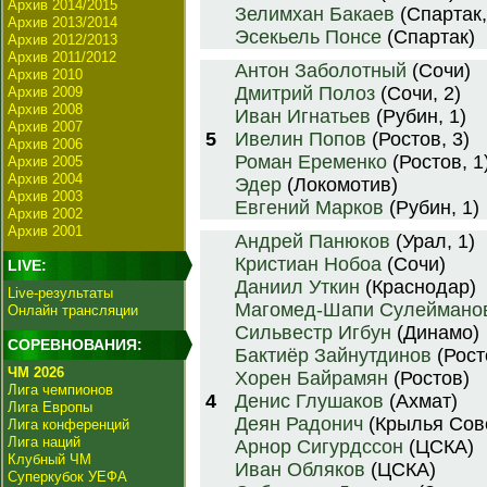
Архив 2014/2015
Зелимхан Бакаев
(Спартак,
Архив 2013/2014
Эсекьель Понсе
(Спартак)
Архив 2012/2013
Архив 2011/2012
Антон Заболотный
(Сочи)
Архив 2010
Дмитрий Полоз
(Сочи, 2)
Архив 2009
Архив 2008
Иван Игнатьев
(Рубин, 1)
Архив 2007
5
Ивелин Попов
(Ростов, 3)
Архив 2006
Роман Еременко
(Ростов, 1
Архив 2005
Архив 2004
Эдер
(Локомотив)
Архив 2003
Евгений Марков
(Рубин, 1)
Архив 2002
Архив 2001
Андрей Панюков
(Урал, 1)
Кристиан Нобоа
(Сочи)
LIVE:
Даниил Уткин
(Краснодар)
Live-результаты
Магомед-Шапи Сулеймано
Онлайн трансляции
Сильвестр Игбун
(Динамо)
СОРЕВНОВАНИЯ:
Бактиёр Зайнутдинов
(Рост
ЧМ 2026
Хорен Байрамян
(Ростов)
Лига чемпионов
4
Денис Глушаков
(Ахмат)
Лига Европы
Деян Радонич
(Крылья Сов
Лига конференций
Лига наций
Арнор Сигурдссон
(ЦСКА)
Клубный ЧМ
Иван Обляков
(ЦСКА)
Суперкубок УЕФА