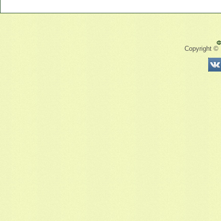
Ф
Copyright ©