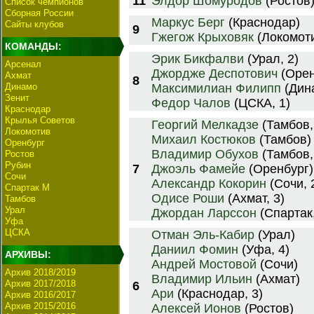
11
Элдор Шомуродов
(Ростов
Список чемпионов
Сборная России
Маркус Берг
(Краснодар)
Сайты клубов
9
Гжегож Крыховяк
(Локомот
КОМАНДЫ:
Эрик Бикфалви
(Урал, 2)
Арсенал
Джордже Деспотович
(Орен
Ахмат
8
Динамо
Максимилиан Филипп
(Дина
Зенит
Федор Чалов
(ЦСКА, 1)
Краснодар
Крылья Советов
Георгий Мелкадзе
(Тамбов,
Локомотив
Михаил Костюков
(Тамбов)
Оренбург
Владимир Обухов
(Тамбов,
Ростов
Рубин
7
Джоэль Фамейе
(Оренбург)
Сочи
Александр Кокорин
(Сочи, 
Спартак М
Одисе Роши
(Ахмат, 3)
Тамбов
Урал
Джордан Ларссон
(Спартак,
Уфа
ЦСКА
Отман Эль-Кабир
(Урал)
Даниил Фомин
(Уфа, 4)
АРХИВЫ:
Андрей Мостовой
(Сочи)
Архив 2018/2019
Владимир Ильин
(Ахмат)
Архив 2017/2018
6
Ари
(Краснодар, 3)
Архив 2016/2017
Архив 2015/2016
Алексей Ионов
(Ростов)