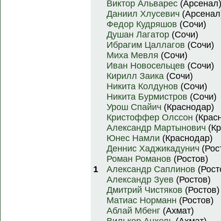
Виктор Альварес
(Арсенал
Даниил Хлусевич
(Арсенал
Федор Кудряшов
(Сочи)
Душан Лагатор
(Сочи)
Ибрагим Цаллагов
(Сочи)
Миха Мевля
(Сочи)
Иван Новосельцев
(Сочи)
Кирилл Заика
(Сочи)
Никита Колдунов
(Сочи)
Никита Бурмистров
(Сочи)
Урош Спайич
(Краснодар)
Кристоффер Олссон
(Крас
Александр Мартынович
(Кр
Юнес Намли
(Краснодар)
Деннис Хаджикадунич
(Рос
Роман Романов
(Ростов)
1
Александр Саплинов
(Рост
Александр Зуев
(Ростов)
Дмитрий Чистяков
(Ростов)
Матиас Норманн
(Ростов)
Аблай Мбенг
(Ахмат)