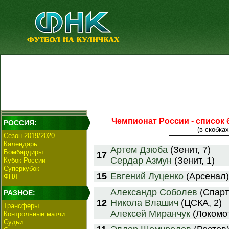
Чемпионат России - список 
РОССИЯ:
(в скобках
Сезон 2019/2020
Календарь
Артем Дзюба
(Зенит, 7)
Бомбардиры
17
Сердар Азмун
(Зенит, 1)
Кубок России
Суперкубок
15
Евгений Луценко
(Арсенал)
ФНЛ
Александр Соболев
(Спарта
РАЗНОЕ:
12
Никола Влашич
(ЦСКА, 2)
Трансферы
Алексей Миранчук
(Локомот
Контрольные матчи
Судьи