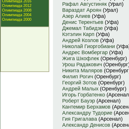
Олимпиада 2016
Рафал Августиняк
(Урал)
Олимпиада 2012
Вараздат Ароян
(Урал)
Олимпиада 2008
Олимпиада 2004
Азер Алиев
(Уфа)
Олимпиада 2000
Денис Терентьев
(Уфа)
Джемал Табидзе
(Уфа)
Кэтэлин Карп
(Уфа)
Андрей Козлов
(Уфа)
Николай Гиоргобиани
(Уфа
Андрес Вомбергар
(Уфа)
Жига Шкофлек
(Оренбург)
Урош Радакович
(Оренбург
Никита Маляров
(Оренбург
Филип Рогич
(Оренбург)
Георгий Зотов
(Оренбург)
Андрей Малых
(Оренбург)
Игорь Горбатенко
(Арсенал
Роберт Бауэр
(Арсенал)
Кантемир Берхамов
(Арсен
Александру Тудорие
(Арсе
Гия Григалава
(Арсенал)
Александр Денисов
(Арсен