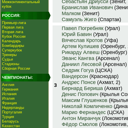
Себастьян Дриусси
(Зенит, 
Межконтинентальный
кубок
Бранислав Иванович
(Зени
Малком
(Зенит)
РОССИЯ:
Самуэль Жиго
(Спартак)
Премьер-лига
Первая лига
Павел Погребняк
(Урал)
Вторая лига
Юрий Бавин
(Урал)
Кубок России
Вячеслав Кротов
(Уфа)
Календарь
Бомбардиры
Артем Кулишев
(Оренбург, 
Суперкубок
Рикарду Алвеш
(Оренбург)
Тренеры
Эванс Кангва
(Арсенал)
Судьи
Даниил Лесовой
(Арсенал)
Стадионы
Сборная России
Седрик Гогуа
(ЦСКА)
Вандерсон
(Краснодар)
ЧЕМПИОНАТЫ:
Андрес Понсе
(Ахмат, 2)
3
Англия
Бернард Бериша
(Ахмат)
Германия
Денис Попович
(Крылья Со
Испания
Италия
Максим Глушенков
(Крылья
Франция
Николай Комличенко
(Дина
Нидерланды
Марио Фернандес
(ЦСКА)
Португалия
Турция
Антон Миранчук
(Локомоти
Беларусь
Фёдор Смолов
(Локомотив,
Казахстан