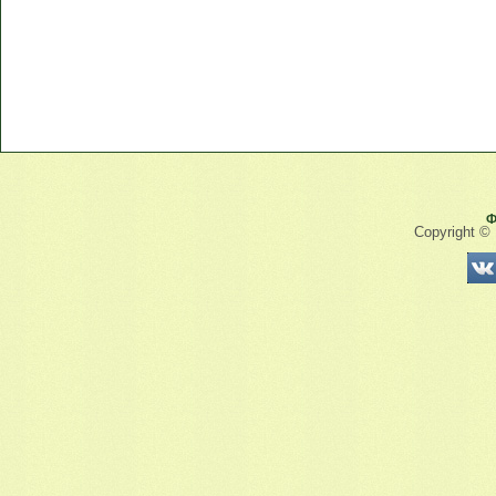
Ф
Copyright ©