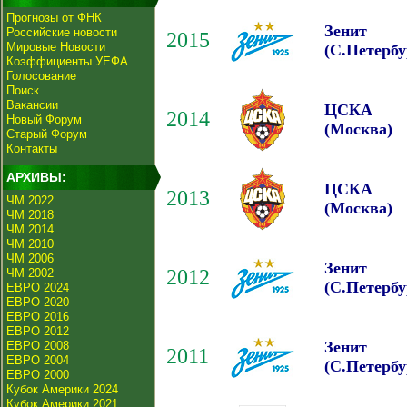
Прогнозы от ФНК
Зенит
Российские новости
2015
Мировые Новости
(С.Петербу
Коэффициенты УЕФА
Голосование
Поиск
Вакансии
ЦСКА
2014
Новый Форум
(Москва)
Старый Форум
Контакты
АРХИВЫ:
ЦСКА
2013
ЧМ 2022
(Москва)
ЧМ 2018
ЧМ 2014
ЧМ 2010
ЧМ 2006
Зенит
2012
ЧМ 2002
(С.Петербу
ЕВРО 2024
ЕВРО 2020
ЕВРО 2016
ЕВРО 2012
Зенит
ЕВРО 2008
2011
ЕВРО 2004
(С.Петербу
ЕВРО 2000
Кубок Америки 2024
Кубок Америки 2021