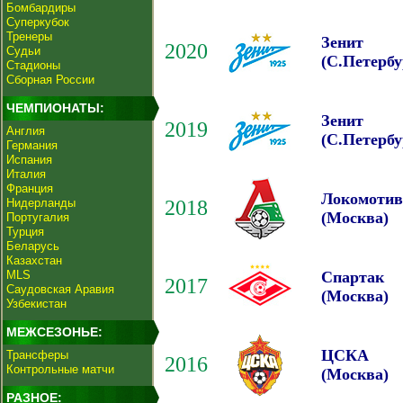
Бомбардиры
Суперкубок
Тренеры
Зенит
2020
Судьи
(С.Петербу
Стадионы
Сборная России
ЧЕМПИОНАТЫ:
Зенит
2019
Англия
(С.Петербу
Германия
Испания
Италия
Франция
Локомотив
Нидерланды
2018
(Москва)
Португалия
Турция
Беларусь
Казахстан
MLS
Спартак
2017
Саудовская Аравия
(Москва)
Узбекистан
МЕЖСЕЗОНЬЕ:
ЦСКА
Трансферы
2016
Контрольные матчи
(Москва)
РАЗНОЕ: