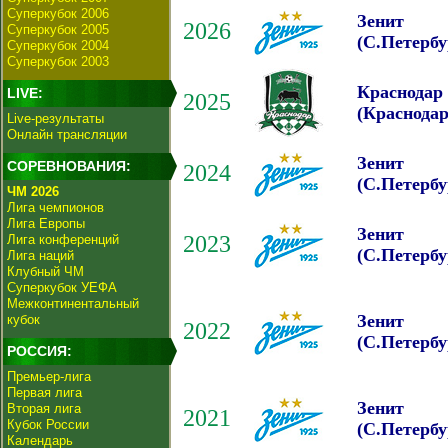
Суперкубок 2006
Зенит
2026
Суперкубок 2005
(С.Петербу
Суперкубок 2004
Суперкубок 2003
Краснодар
LIVE:
2025
(Краснодар
Live-результаты
Онлайн трансляции
Зенит
СОРЕВНОВАНИЯ:
2024
(С.Петербу
ЧМ 2026
Лига чемпионов
Лига Европы
Зенит
2023
Лига конференций
(С.Петербу
Лига наций
Клубный ЧМ
Суперкубок УЕФА
Межконтинентальный
Зенит
кубок
2022
(С.Петербу
РОССИЯ:
Премьер-лига
Первая лига
Зенит
Вторая лига
2021
Кубок России
(С.Петербу
Календарь