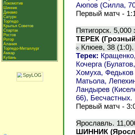
Локомотив
Аюпов (Силла, 70
Шинник
Первый матч - 1:
Динамо
Сатурн
Торпедо
Крылья Советов
Пятигорск.
5,000 
Спартак
Ростов
ТЕРЕК (Грозный)
Ротор
Алания
Клюев, 38 (1:0).
Торпедо-Металлург
Амкар
Терек
:
Кращенко,
Кубань
Кочерга (Булатов
Хомуха, Федьков 
Матьола, Лепехин
Ландырев (Киселе
66), Бесчастных.
Первый матч - 3:
Ярославль.
11,00
ШИННИК (Яросла