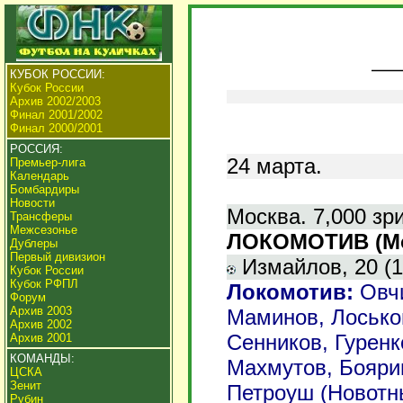
КУБОК РОССИИ:
Кубок России
Архив 2002/2003
Финал 2001/2002
Финал 2000/2001
РОССИЯ:
24
марта.
Премьер-лига
Календарь
Бомбардиры
Новости
Москва.
7,000 зр
Трансферы
Межсезонье
ЛОКОМОТИВ (Моск
Дублеры
Первый дивизион
Измайлов, 20 (1
Кубок России
Кубок РФПЛ
Локомотив
:
Овч
Форум
Архив 2003
Маминов, Лоськов
Архив 2002
Сенников, Гуренк
Архив 2001
КОМАНДЫ:
Махмутов, Боярин
ЦСКА
Зенит
Петроуш (Новотны
Рубин