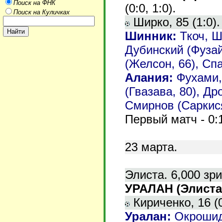
Поиск на ФНК
(0:0, 1:0).
Поиск на Куличках
Ширко, 85 (1:0).
Шинник
:
Ткоч, Ш
Дубинский (Фузай
(Желсон, 66), Сп
Алания:
Фухами,
(Гвазава, 80), Д
Смирнов (Саркисян
Первый матч - 0:
23
марта.
Элиста. 6,000 зр
УРАЛАН (Элиста)
Кириченко, 16 (0
Уралан
:
Окрошид