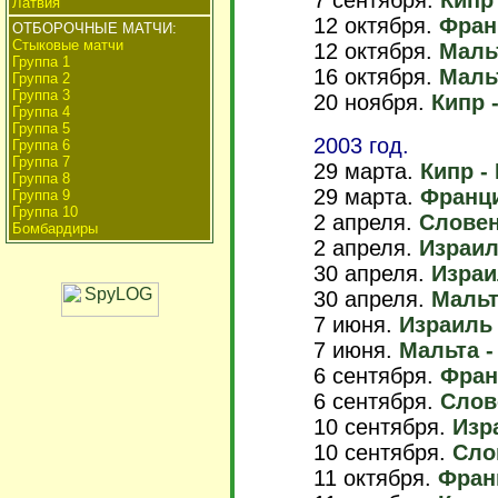
7 сентября.
Кипр 
Латвия
12 октября.
Франц
ОТБОРОЧНЫЕ МАТЧИ:
Стыковые матчи
12 октября.
Мальт
Группа 1
16 октября.
Мальт
Группа 2
Группа 3
20 ноября.
Кипр -
Группа 4
Группа 5
2003 год.
Группа 6
Группа 7
29 марта.
Кипр - 
Группа 8
29 марта.
Франци
Группа 9
Группа 10
2 апреля.
Словени
Бомбардиры
2 апреля.
Израил
30 апреля.
Израил
30 апреля.
Мальт
7 июня.
Израиль 
7 июня.
Мальта - 
6 сентября.
Франц
6 сентября.
Слове
10 сентября.
Изра
10 сентября.
Сло
11 октября.
Франц