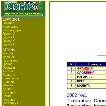
ЕВРО 2004:
Главная
Календарь
Бомбардиры
Группа A
Группа B
Группа C
Группа D
СТРАНЫ:
Россия
Испания
Португалия
Греция
N
Команда
Франция
1
ФРАНЦИЯ
Англия
2
СЛОВЕНИЯ
Хорватия
3
ИЗРАИЛЬ
Швейцария
4
КИПР
Швеция
Италия
5
МАЛЬТА
Дания
Болгария
2002 год.
Чехия
Германия
7 сентября.
Слове
Голландия