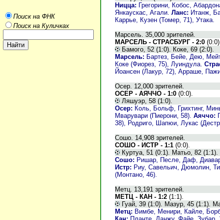
Ницца:
Грегорини, Кобос, Абардона
Янкаускас, Агали.
Ланс:
Итанж, Бак
Поиск на ФНК
Каррье, Кузен (Томер, 71), Утака.
Поиск на Куличках
Марсель. 35,000 зрителей.
МАРСЕЛЬ - СТРАСБУРГ - 2:0
(0:0)
Бамого, 52 (1:0). Коке, 69 (2:0).
Марсель:
Бартез, Бейе, Дею, Мейт
Коке (Фиорез, 75), Луиндула.
Стра
Йоансен (Лакур, 72), Арраше, Пажи
Осер. 12,000 зрителей.
ОСЕР - АЯЧЧО - 1:0
(0:0).
Ляшуэр, 58 (1:0).
Осер:
Коль, Больф, Грихтинг, Минь
Мварувари (Пиерони, 58).
Аяччо:
П
38), Родриго, Шапюи, Лукас (Дестро
Сошо. 14,908 зрителей.
СОШО - ИСТР - 1:1
(0:0).
Куртуа, 51 (0:1). Матьо, 82 (1:1).
Сошо:
Ришар, Песле, Даф, Диавара
Истр:
Риу, Савельич, Дюмолин, Тиа
(Монтано, 46).
Метц. 13,191 зрителей.
МЕТЦ - КАН - 1:2
(1:1).
Гуай, 39 (1:0). Мазур, 45 (1:1). Ма
Метц:
Вимбе, Менири, Кайле, Борбик
Кан:
Планте, Данжу, Файе, Зубар, Э