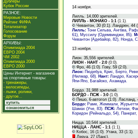
Дублеры
Кубок России
14 ноября.
РАЗНОЕ:
Лилль. 14,000 зрителей.
Мировые Новости
ЛИЛЛЬ - МОНАКО - 1:1
(1:1).
Рейтинг ФИФА
Чевантон, 30 (0:1). Ландрен, 44 (
Тотализатор
Лилль:
Тони Сильва, Ангбва, Раф
Голосование
61), Муссилу (Одемвинджи, 85).
М
Форум
Чевантон (Адебайор, 82), Нонда, С
АРХИВЫ:
Олимпиада 2004
13 ноября.
ЕВРО 2004
ЧМ 2002
Лион. 35,556 зрителей.
Олимпиада 2000
ЛИОН - НАНТ - 2:0
(0:0).
ЕВРО 2000
Фро, 46 (1:0). Гову, 59 (2:0).
Лион:
Пюдебуа, Крис, Берто, Ревей
Цены Интернет - магазинов
(Нилмар, 68).
Нант:
Ландро, Касере
на спортивные товары:
Япи-Япо, Багайоко, Ахамада.
- тренажеры,
- велосипеды,
Бордо. 31,988 зрителей.
- лыжи, ролики,
БОРДО - ПСЖ - 3:0
(1:0).
- другое...
Пишо, 6-автогол (1:0). Ласланд, 48
купить
Бордо:
Раме, Жеммали, Журьетти, 
ознакомиться
Шамах (Уче, 83).
ПСЖ:
Летизи, Фан
Коридон (Рейнальдо, 54), Панкрат,
Ницца. 10,544 зрителей.
НИЦЦА - ЛАНС - 1:1
(1:1).
Кобос, 16 (1:0). Утака, 33 (1:1).
Леруа, 27 (Ланс).