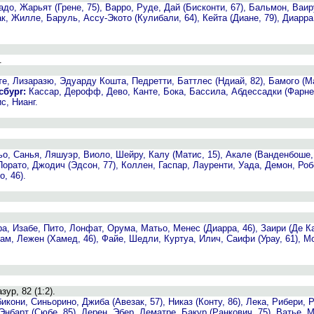
до, Жарьят (Грене, 75), Варро, Руде, Дай (Бисконти, 67), Бальмон, Ваир
, Жилле, Баруль, Ассу-Экото (Кулибали, 64), Кейта (Диане, 79), Диарра
.
е, Лизаразю, Эдуарду Кошта, Педретти, Баттлес (Ндиай, 82), Бамого (Ма
сбург:
Кассар, Дерофф, Дево, Канте, Бока, Бассила, Абдессадки (Фарнер
с, Нианг.
о, Санья, Ляшуэр, Виоло, Шейру, Калу (Матис, 15), Акале (Ванденбоше, 
орато, Джодич (Эдсон, 77), Коллен, Гаспар, Лауренти, Уада, Демон, Роб
, 46).
, Изабе, Пито, Лонфат, Орума, Матьо, Менес (Диарра, 46), Заири (Де Ка
м, Лежен (Хамед, 46), Файе, Шедли, Куртуа, Илич, Саифи (Урау, 61), М
зур, 82 (1:2).
они, Синьорино, Джиба (Авезак, 57), Никаз (Конту, 86), Лека, Рибери, Р
нбарт (Сюбе, 85), Дерен, Эбер, Лематре, Бакур (Ранкович, 75), Ватье, 