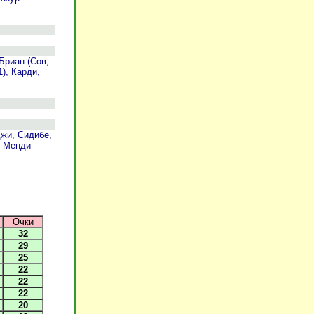
Бриан (Сов,
), Карди,
джи, Сидибе,
, Менди
Очки
32
29
25
22
22
22
20