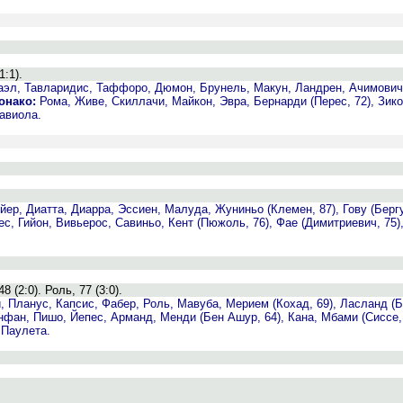
1:1).
аэл, Тавларидис, Таффоро, Дюмон, Брунель, Макун, Ландрен, Ачимович
онако:
Рома, Живе, Скиллачи, Майкон, Эвра, Бернарди (Перес, 72), Зик
авиола.
ер, Диатта, Диарра, Эссиен, Малуда, Жуниньо (Клемен, 87), Гову (Бергу
с, Гийон, Вивьерос, Савиньо, Кент (Пюжоль, 76), Фае (Димитриевич, 75)
 (2:0). Роль, 77 (3:0).
Планус, Капсис, Фабер, Роль, Мавуба, Мерием (Кохад, 69), Ласланд (Бу
фан, Пишо, Йепес, Арманд, Менди (Бен Ашур, 64), Кана, Мбами (Сиссе, 
 Паулета.