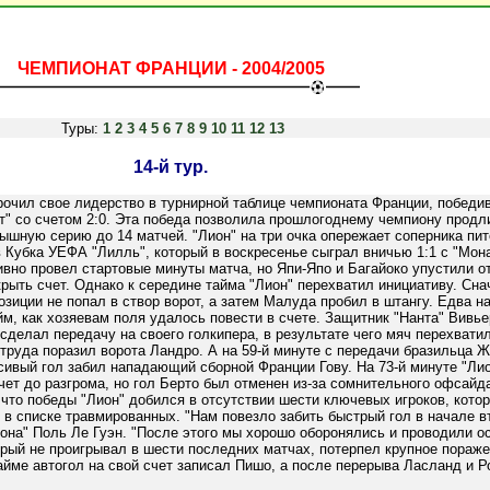
ЧЕМПИОНАТ ФРАНЦИИ - 2004/2005
Туры:
1
2
3
4
5
6
7
8
9
10
11
12
13
14-й тур.
рочил свое лидерство в турнирной таблице чемпионата Франции, победи
т" со счетом 2:0. Эта победа позволила прошлогоднему чемпиону продл
ышную серию до 14 матчей. "Лион" на три очка опережает соперника пит
в Кубка УЕФА "Лилль", который в воскресенье сыграл вничью 1:1 с "Мона
ивно провел стартовые минуты матча, но Япи-Япо и Багайоко упустили 
рыть счет. Однако к середине тайма "Лион" перехватил инициативу. Сна
озиции не попал в створ ворот, а затем Малуда пробил в штангу. Едва н
йм, как хозяевам поля удалось повести в счете. Защитник "Нанта" Вивье
сделал передачу на своего голкипера, в результате чего мяч перехватил
труда поразил ворота Ландро. А на 59-й минуте с передачи бразильца 
сивый гол забил нападающий сборной Франции Гову. На 73-й минуте "Лио
чет до разгрома, но гол Берто был отменен из-за сомнительного офсайда
 что победы "Лион" добился в отсутствии шести ключевых игроков, кото
 в списке травмированных. "Нам повезло забить быстрый гол в начале в
иона" Поль Ле Гуэн. "После этого мы хорошо оборонялись и проводили о
рый не проигрывал в шести последних матчах, потерпел крупное пораже
тайме автогол на свой счет записал Пишо, а после перерыва Ласланд и 