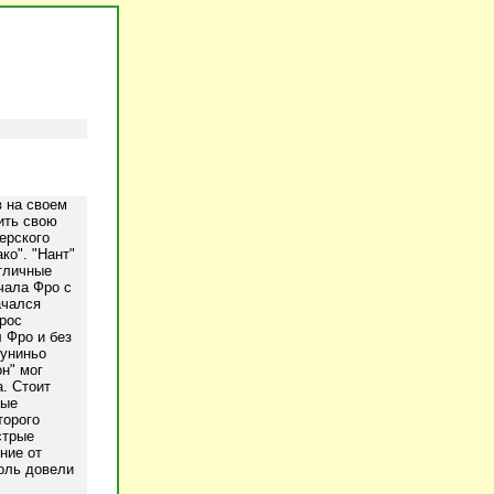
в на своем
ить свою
ерского
ко". "Нант"
отличные
чала Фро с
ачался
рос
 Фро и без
Жуниньо
н" мог
. Стоит
рые
торого
стрые
ние от
Роль довели