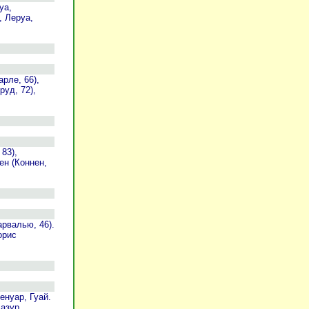
уа,
, Леруа,
рле, 66),
уд, 72),
83),
ен (Коннен,
рвалью, 46).
орис
енуар, Гуай.
Мазур