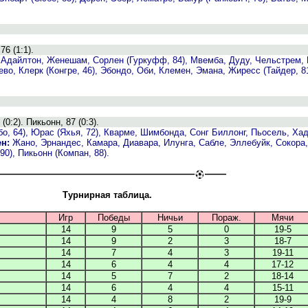
6 (1:1).
, Адайлтон, Женешам, Сорлен (Гуркуфф, 84), Мвемба, Дуду, Чельстрем, 
во, Клерк (Конгре, 46), Эбондо, Оби, Клемен, Эмана, Жиресс (Тайдер, 81
0:2). Пикьонн, 87 (0:3).
, 64), Юрас (Яхья, 72), Кварме, Шимбонда, Сонг Биллонг, Пьосель, Ха
н:
Жано, Эрнандес, Камара, Диавара, Илунга, Сабле, Эллебуйк, Сокора
90), Пикьонн (Компан, 88).
Турнирная таблица.
Игр
Победы
Ничьи
Пораж.
Мячи
14
9
5
0
19-5
14
9
2
3
18-7
14
7
4
3
19-11
14
6
4
4
17-12
14
5
7
2
18-14
14
6
4
4
15-11
14
4
8
2
19-9