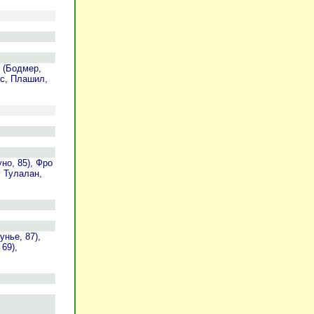
 (Бодмер,
ос, Плашил,
но, 85), Фро
, Тулалан,
нье, 87),
69),