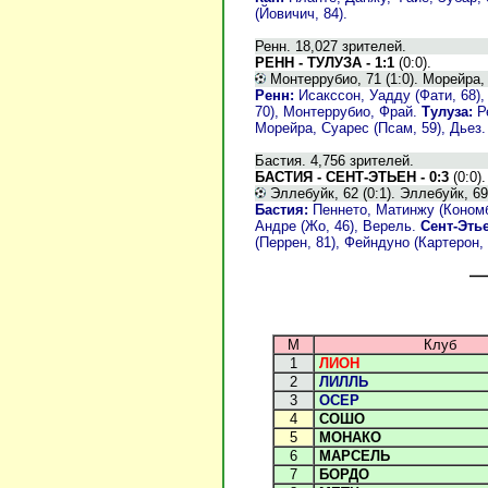
(Йовичич, 84).
Ренн. 18,027 зрителей.
РЕНН - ТУЛУЗА - 1:1
(0:0).
Монтеррубио, 71 (1:0). Морейра, 7
Ренн:
Исакссон, Уадду (Фати, 68)
70), Монтеррубио, Фрай.
Тулуза:
Ре
Морейра, Суарес (Псам, 59), Дьез.
Бастия. 4,756 зрителей.
БАСТИЯ - СЕНТ-ЭТЬЕН - 0:3
(0:0).
Эллебуйк, 62 (0:1). Эллебуйк, 69 (
Бастия:
Пеннето, Матинжу (Кономбо
Андре (Жо, 46), Верель.
Сент-Этье
(Перрен, 81), Фейндуно (Картерон, 
М
Клуб
1
ЛИОН
2
ЛИЛЛЬ
3
ОСЕР
4
СОШО
5
МОНАКО
6
МАРСЕЛЬ
7
БОРДО