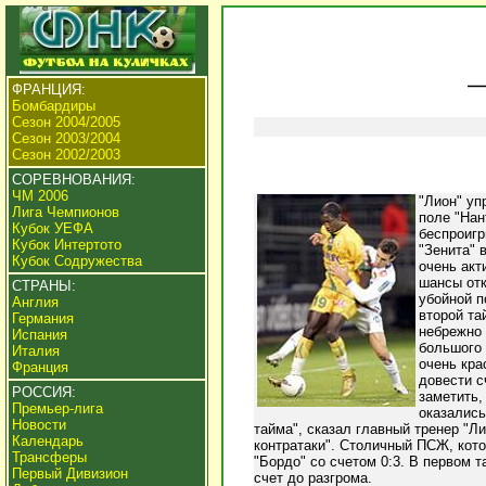
ФРАНЦИЯ:
Бомбардиры
Сезон 2004/2005
Сезон 2003/2004
Сезон 2002/2003
СОРЕВНОВАНИЯ:
ЧМ 2006
"Лион" уп
Лига Чемпионов
поле "Нан
Кубок УЕФА
беспроигр
Кубок Интертото
"Зенита" 
Кубок Содружества
очень акт
шансы отк
СТРАНЫ:
убойной п
Англия
второй та
Германия
небрежно 
Испания
большого 
Италия
очень кра
Франция
довести с
РОССИЯ:
заметить,
Премьер-лига
оказались
Новости
тайма", сказал главный тренер "Л
Календарь
контратаки". Столичный ПСЖ, кото
Трансферы
"Бордо" со счетом 0:3. В первом 
Первый Дивизион
счет до разгрома.