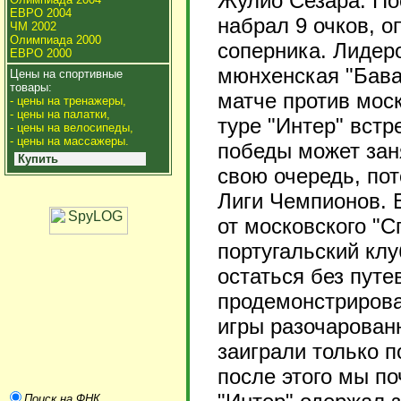
Жулио Сезара. Пос
ЕВРО 2004
набрал 9 очков, о
ЧМ 2002
Олимпиада 2000
соперника. Лидер
ЕВРО 2000
мюнхенская "Бава
Цены на спортивные
товары:
матче против мос
- цены на тренажеры,
- цены на палатки,
туре "Интер" встр
- цены на велосипеды,
- цены на массажеры.
победы может заня
Купить
свою очередь, по
Лиги Чемпионов. 
от московского "С
португальский клу
остаться без путе
продемонстрирова
игры разочарован
заиграли только п
после этого мы п
Поиск на ФНК