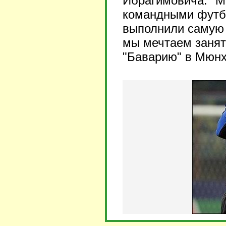
Ибрагимовича. "М
командными футбо
выполнили самую 
мы мечтаем занят
"Баварию" в Мюнх