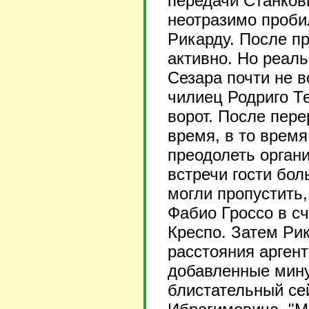
передачи Станков
неотразимо проби
Рикарду. После пр
активно. Но реал
Сезара почти не в
чилиец Родриго Т
ворот. После пер
время, в то время
преодолеть орган
встречи гости бо
могли пропустить,
Фабио Гроссо в с
Креспо. Затем Рик
расстояния аргент
добавленные мину
блистательный се