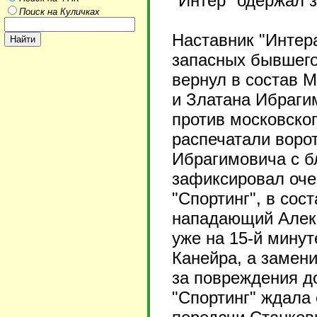
"Интер" одержал 
Поиск на Куличках
Наставник "Интер
запасных бывшего 
вернул в состав 
и Златана Ибрагим
против московског
распечатали воро
Ибрагимовича с бл
зафиксировал оче
"Спортинг", в сос
нападающий Алекс
уже на 15-й минут
Канейра, а замени
за повреждения до
"Спортинг" ждала