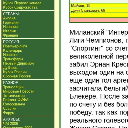
Кубок Первого канала
Майкон, 19
Кубок Содружества
Деян Станкович, 69
СТРАНЫ:
Англия
Германия
Испания
Миланский "Интер
Италия
Франция
Лиги Чемпионов, 
РОССИЯ:
Премьер-лига
"Спортинг" со сче
Календарь
великолепной пер
Новости
Трансферы
забил Эрнан Крес
Первый Дивизион
Дублеры
выходом один на о
Кубок России
Сборная России
еще один гол арге
РАЗНОЕ:
засчитала бельгий
Трансляции
Мировые Новости
Блекере. После за
Тотализатор
Рейтинг ФИФА
по счету и без б
Голосование
Ссылки
победу, так как п
Форум
реального голевог
АРХИВЫ:
ЧМ 2006
Олимпиада 2004