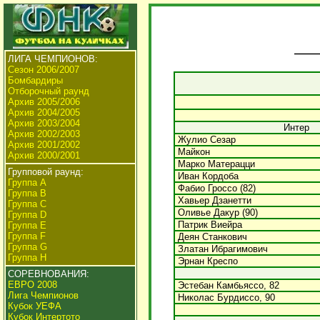
ЛИГА ЧЕМПИОНОВ:
Сезон 2006/2007
Бомбардиры
Отборочный раунд
Архив 2005/2006
Архив 2004/2005
Архив 2003/2004
Интер
Архив 2002/2003
Жулио Сезар
Архив 2001/2002
Майкон
Архив 2000/2001
Марко Матерацци
Групповой раунд:
Иван Кордоба
Группа А
Фабио Гроссо (82)
Группа В
Хавьер Дзанетти
Группа C
Оливье Дакур (90)
Группа D
Патрик Виейра
Группа E
Группа F
Деян Станкович
Группа G
Златан Ибрагимович
Группа H
Эрнан Креспо
СОРЕВНОВАНИЯ:
ЕВРО 2008
Эстебан Камбьяссо, 82
Лига Чемпионов
Николас Бурдиссо, 90
Кубок УЕФА
Кубок Интертото