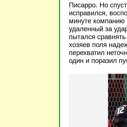
Писарро. Но спус
исправился, восп
минуте компанию 
удаленный за уда
пытался сравнять
хозяев поля наде
перехватил неточ
один и поразил пу