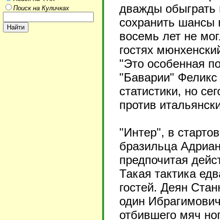
дважды обыграть 
Поиск на Куличках
сохранить шансы 
восемь лет не мог
гостях мюнхенски
"Это особенная по
"Баварии" Феликс
статистики, но с
против итальянск
"Интер", в старто
бразильца Адриан
предпочитая дейс
Такая тактика ед
гостей. Деян Ста
один Ибрагимович,
отбившего мяч ног