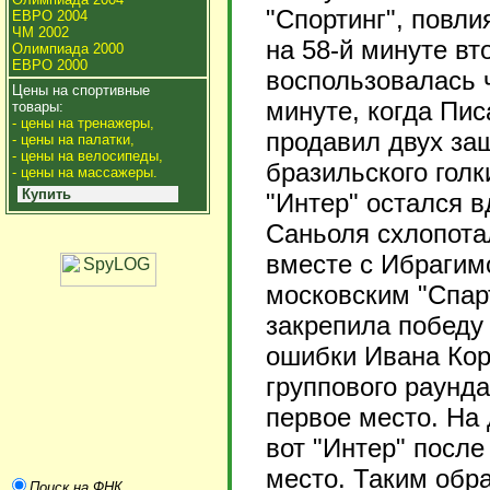
"Спортинг", повл
ЕВРО 2004
ЧМ 2002
на 58-й минуте вт
Олимпиада 2000
ЕВРО 2000
воспользовалась 
Цены на спортивные
минуте, когда Пи
товары:
- цены на тренажеры,
продавил двух защ
- цены на палатки,
- цены на велосипеды,
бразильского голк
- цены на массажеры.
Купить
"Интер" остался в
Саньоля схлопота
вместе с Ибрагим
московским "Спар
закрепила победу
ошибки Ивана Кор
группового раунд
первое место. На 
вот "Интер" посл
место. Таким обр
Поиск на ФНК