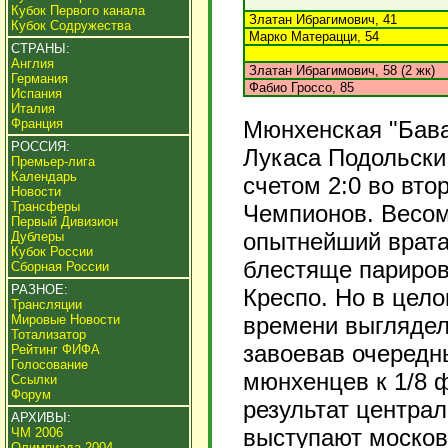
Кубок Первого канала
Златан Ибрагимович, 41
Кубок Содружества
Марко Матерацци, 54
СТРАНЫ:
Англия
Златан Ибрагимович, 58 (2 жк)
Германия
Фабио Гроссо, 85
Испания
Италия
Франция
Мюнхенская "Бава
РОССИЯ:
Лукаса Подольски
Премьер-лига
Календарь
счетом 2:0 во вто
Новости
Трансферы
Чемпионов. Весом
Первый Дивизион
опытнейший врата
Дублеры
Кубок России
блестяще париров
Сборная России
РАЗНОЕ:
Креспо. Но в цел
Трансляции
Мировые Новости
времени выглядел
Тотализатор
завоевав очередн
Рейтинг ФИФА
Голосование
мюнхенцев к 1/8 
Ссылки
Форум
результат централ
АРХИВЫ:
выступают московс
ЧМ 2006
Олимпиада 2004