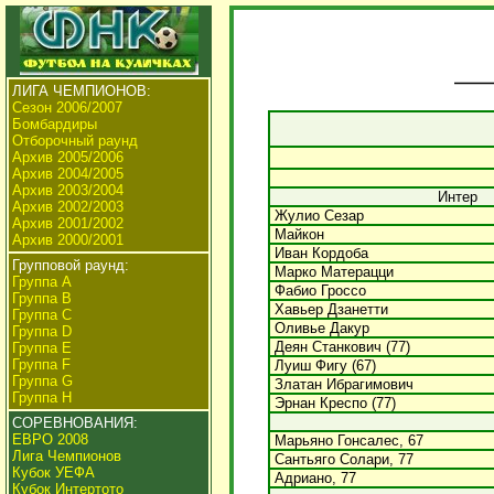
ЛИГА ЧЕМПИОНОВ:
Сезон 2006/2007
Бомбардиры
Отборочный раунд
Архив 2005/2006
Архив 2004/2005
Архив 2003/2004
Интер
Архив 2002/2003
Жулио Сезар
Архив 2001/2002
Майкон
Архив 2000/2001
Иван Кордоба
Групповой раунд:
Марко Матерацци
Группа А
Фабио Гроссо
Группа В
Хавьер Дзанетти
Группа C
Оливье Дакур
Группа D
Деян Станкович (77)
Группа E
Группа F
Луиш Фигу (67)
Группа G
Златан Ибрагимович
Группа H
Эрнан Креспо (77)
СОРЕВНОВАНИЯ:
ЕВРО 2008
Марьяно Гонсалес, 67
Лига Чемпионов
Сантьяго Солари, 77
Кубок УЕФА
Адриано, 77
Кубок Интертото