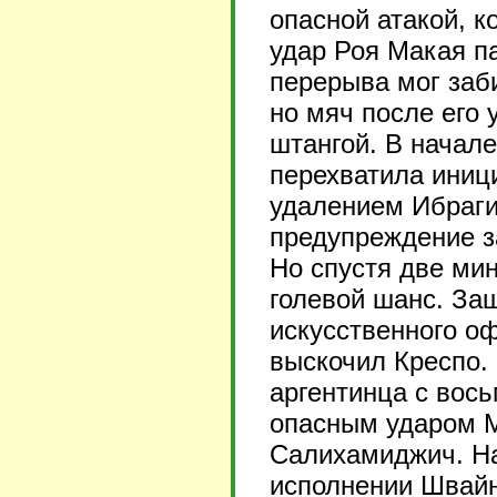
опасной атакой, к
удар Роя Макая п
перерыва мог заб
но мяч после его 
штангой. В начале
перехватила иниц
удалением Ибраги
предупреждение з
Но спустя две ми
голевой шанс. За
искусственного оф
выскочил Креспо.
аргентинца с вось
опасным ударом М
Салихамиджич. На
исполнении Швайн