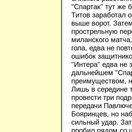
"Спартак" тут же 
Титов заработал 
выше ворот. Зате
прострельную пер
миланского матча,
гола, едва не пов
ошибок защитнико
"Интера" едва не 
дальнейшем "Спар
преимуществом, н
Лишь в середине 
провести три подр
передачи Павлюче
Бояринцев, но на
сильный удар. За
пробил рядом со 