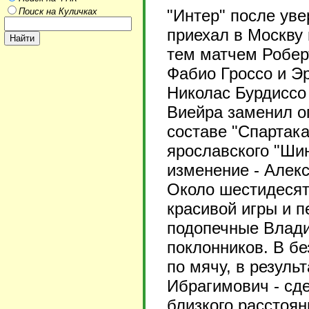
Поиск на Куличках
"Интер" после ув
приехал в Москву 
тем матчем Робер
Фабио Гроссо и Э
Николас Бурдиссо 
Виейра заменил о
составе "Спартака
ярославского "Ши
изменение - Алек
Около шестидесят
красивой игры и п
подопечные Влади
поклонников. В б
по мячу, в резуль
Ибрагимович - сде
близкого расстоян