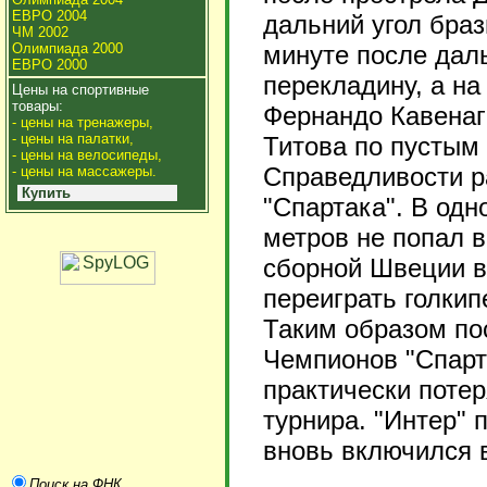
ЕВРО 2004
дальний угол браз
ЧМ 2002
Олимпиада 2000
минуте после дал
ЕВРО 2000
перекладину, а на
Цены на спортивные
товары:
Фернандо Кавенаг
- цены на тренажеры,
- цены на палатки,
Титова по пустым
- цены на велосипеды,
Справедливости р
- цены на массажеры.
Купить
"Спартака". В одн
метров не попал в
сборной Швеции в
переиграть голкип
Таким образом пос
Чемпионов "Спарта
практически поте
турнира. "Интер" 
вновь включился в
Поиск на ФНК