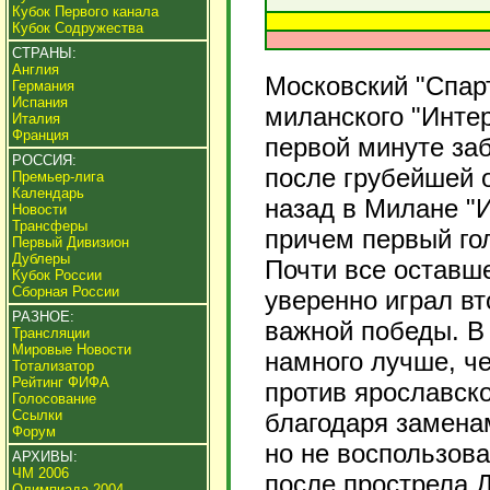
Кубок Первого канала
Кубок Содружества
СТРАНЫ:
Англия
Московский "Спар
Германия
Испания
миланского "Интер
Италия
Франция
первой минуте за
РОССИЯ:
после грубейшей 
Премьер-лига
Календарь
назад в Милане "И
Новости
Трансферы
причем первый гол
Первый Дивизион
Дублеры
Почти все оставш
Кубок России
Сборная России
уверенно играл в
РАЗНОЕ:
важной победы. В
Трансляции
Мировые Новости
намного лучше, ч
Тотализатор
Рейтинг ФИФА
против ярославск
Голосование
Ссылки
благодаря заменам
Форум
но не воспользов
АРХИВЫ:
ЧМ 2006
после прострела 
Олимпиада 2004