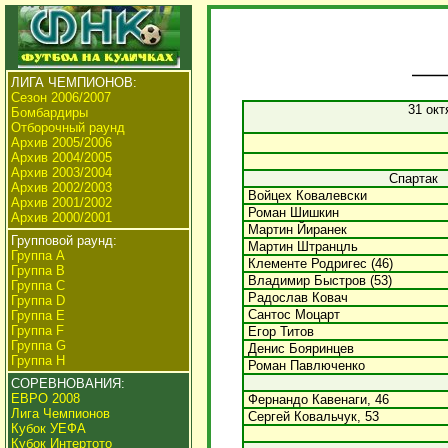
ЛИГА ЧЕМПИОНОВ:
Сезон 2006/2007
31 окт
Бомбардиры
Отборочный раунд
Архив 2005/2006
Архив 2004/2005
Архив 2003/2004
Спартак
Архив 2002/2003
Войцех Ковалевски
Архив 2001/2002
Роман Шишкин
Архив 2000/2001
Мартин Йиранек
Групповой раунд:
Мартин Штранцль
Группа А
Клементе Родригес (46)
Группа В
Владимир Быстров (53)
Группа C
Радослав Ковач
Группа D
Сантос Моцарт
Группа E
Группа F
Егор Титов
Группа G
Денис Бояринцев
Группа H
Роман Павлюченко
СОРЕВНОВАНИЯ:
ЕВРО 2008
Фернандо Кавенаги, 46
Лига Чемпионов
Сергей Ковальчук, 53
Кубок УЕФА
Кубок Интертото