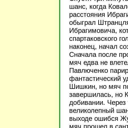
шанс, когда Ковал
расстояния Ибраг
обыграл Штранцля
Ибрагимовича, ко
спартаковского го
наконец, начал со
Сначала после пр
мяч едва не влете
Павлюченко парир
фантастический у
Шишкин, но мяч по
завершилась, но К
добивании. Через 
великолепный шанс
выходе ошибся Жу
мяч прошел в сант