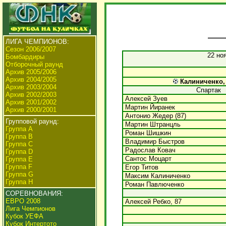
ЛИГА ЧЕМПИОНОВ:
Сезон 2006/2007
22 но
Бомбардиры
Отборочный раунд
Архив 2005/2006
Архив 2004/2005
Калиниченко, 1
Архив 2003/2004
Спартак
Архив 2002/2003
Алексей Зуев
Архив 2001/2002
Мартин Йиранек
Архив 2000/2001
Антонио Жедер (87)
Групповой раунд:
Мартин Штранцль
Группа А
Роман Шишкин
Группа В
Владимир Быстров
Группа C
Радослав Ковач
Группа D
Сантос Моцарт
Группа E
Группа F
Егор Титов
Группа G
Максим Калиниченко
Группа H
Роман Павлюченко
СОРЕВНОВАНИЯ:
ЕВРО 2008
Алексей Ребко, 87
Лига Чемпионов
Кубок УЕФА
Кубок Интертото