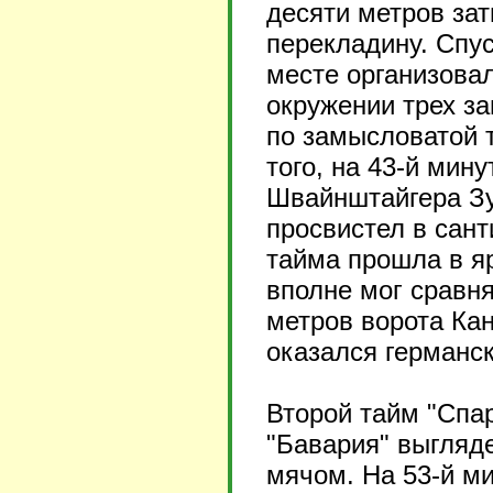
десяти метров за
перекладину. Спус
месте организовал
окружении трех з
по замысловатой т
того, на 43-й мин
Швайнштайгера Зуе
просвистел в сант
тайма прошла в яр
вполне мог сравня
метров ворота Кан
оказался германск
Второй тайм "Спар
"Бавария" выгляд
мячом. На 53-й ми