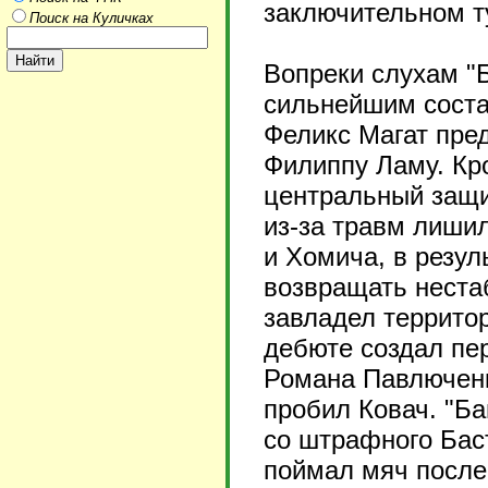
заключительном ту
Поиск на Куличках
Вопреки слухам "
сильнейшим соста
Феликс Магат пре
Филиппу Ламу. Кро
центральный защит
из-за травм лиши
и Хомича, в резул
возвращать нестаб
завладел террито
дебюте создал пе
Романа Павлюченк
пробил Ковач. "Ба
со штрафного Бас
поймал мяч после