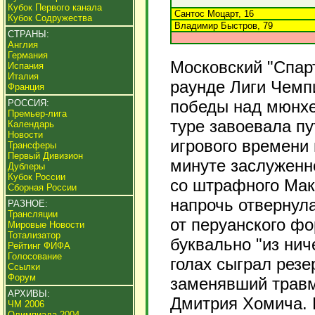
Кубок Первого канала
Сантос Моцарт, 16
Кубок Содружества
Владимир Быстров, 79
СТРАНЫ:
Англия
Германия
Московский "Спар
Испания
Италия
раунде Лиги Чемпи
Франция
победы над мюнхе
РОССИЯ:
Премьер-лига
туре завоевала п
Календарь
Новости
игрового времени 
Трансферы
Первый Дивизион
минуте заслуженно
Дублеры
Кубок России
со штрафного Мак
Сборная России
напрочь отвернула
РАЗНОЕ:
Трансляции
от перуанского ф
Мировые Новости
Тотализатор
буквально "из ни
Рейтинг ФИФА
Голосование
голах сыграл резе
Ссылки
Форум
заменявший травм
АРХИВЫ:
Дмитрия Хомича. 
ЧМ 2006
Олимпиада 2004