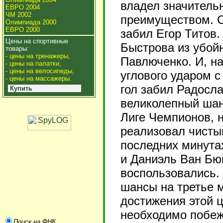
владел значитель
ЕВРО 2004
ЧМ 2002
преимуществом. С
Олимпиада 2000
ЕВРО 2000
забил Егор Титов
Цены на спортивные
Быстрова из убой
товары:
- цены на тренажеры,
Павлюченко. И, на
- цены на палатки,
- цены на велосипеды,
углового ударом с
- цены на массажеры.
гол забил Радосла
Купить
великолепный шан
Лиге Чемпионов, 
реализовал чисты
последних минутах
и Даниэль Ван Бю
воспользовались. 
шансы на третье м
достижения этой 
необходимо побежд
Поиск на ФНК