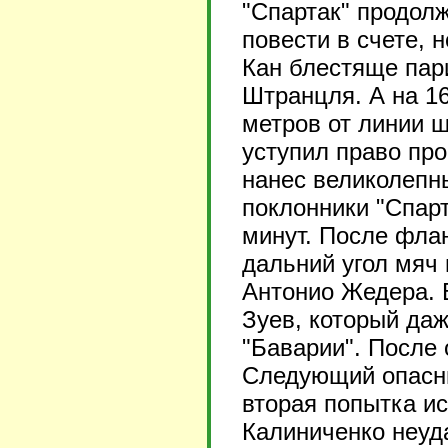
"Спартак" продолж
повести в счете, 
Кан блестяще па
Штранцля. А на 1
метров от линии 
уступил право про
нанес великолепны
поклонники "Спар
минут. После флан
дальний угол мяч
Антонио Жедера. 
Зуев, который да
"Баварии". После 
Следующий опасны
вторая попытка и
Калиниченко неуда