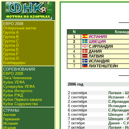
ЕВРО 2008:
Отборочные матчи
N
Команд
Группа A
Группа B
1
ИСПАНИЯ
Группа C
2
ШВЕЦИЯ
Группа D
3
С.ИРЛАНДИЯ
Группа E
4
ДАНИЯ
Группа F
5
ЛАТВИЯ
Группа G
6
ИСЛАНДИЯ
Бомбардиры
7
ЛИХТЕНШТЕЙН
СОРЕВНОВАНИЯ:
ЕВРО 2008
Лига Чемпионов
Кубок УЕФА
2006 год
Суперкубок УЕФА
Кубок Интертото
2 сентября
Латвия - Ш
Кубок РЖД
2 сентября
Испания - 
Кубок Первого канала
2 сентября
С.Ирландия
Кубок Содружества
6 сентября
Исландия -
6 сентября
С.Ирландия
СТРАНЫ:
6 сентября
Швеция - Л
Англия
7 октября
Швеция - И
Германия
7 октября
Дания - С.
Испания
7 октября
Латвия - И
Италия