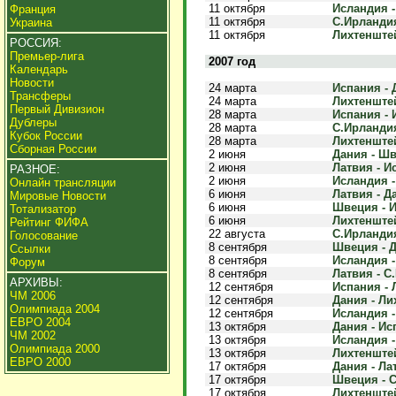
11 октября
Исландия -
Франция
11 октября
С.Ирландия
Украина
11 октября
Лихтенштей
РОССИЯ:
Премьер-лига
2007 год
Календарь
Новости
24 марта
Испания - Д
Трансферы
24 марта
Лихтенштей
Первый Дивизион
28 марта
Испания - 
Дублеры
28 марта
С.Ирландия
Кубок России
28 марта
Лихтенштей
Сборная России
2 июня
Дания - Шв
2 июня
Латвия - Ис
РАЗНОЕ:
2 июня
Исландия -
Онлайн трансляции
6 июня
Латвия - Да
Мировые Новости
6 июня
Швеция - И
Тотализатор
6 июня
Лихтенштей
Рейтинг ФИФА
22 августа
С.Ирландия
Голосование
8 сентября
Швеция - Д
Ссылки
8 сентября
Исландия -
Форум
8 сентября
Латвия - С
АРХИВЫ:
12 сентября
Испания - Л
ЧМ 2006
12 сентября
Дания - Ли
Олимпиада 2004
12 сентября
Исландия -
ЕВРО 2004
13 октября
Дания - Исп
ЧМ 2002
13 октября
Исландия -
Олимпиада 2000
13 октября
Лихтенштей
ЕВРО 2000
17 октября
Дания - Лат
17 октября
Швеция - С
17 октября
Лихтенштей