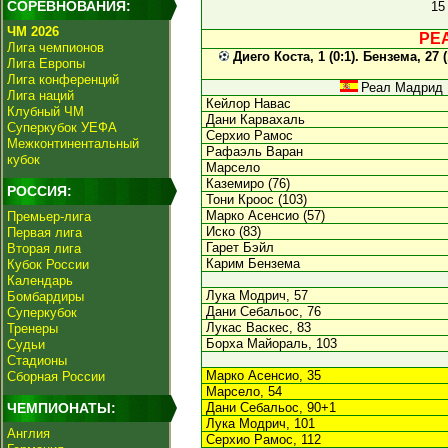
СОРЕВНОВАНИЯ:
15
ЧМ 2026
РЕА
Лига чемпионов
Диего Коста, 1 (0:1). Бензема, 27 (
Лига Европы
Лига конференций
Реал Мадрид
Лига наций
Кейлор Навас
Клубный ЧМ
Дани Карвахаль
Суперкубок УЕФА
Серхио Рамос
Межконтинентальный
Рафаэль Варан
кубок
Марсело
Каземиро (76)
РОССИЯ:
Тони Кроос (103)
Марко Асенсио (57)
Премьер-лига
Иско (83)
Первая лига
Гарет Бэйл
Вторая лига
Карим Бензема
Кубок России
Календарь
Лука Модрич, 57
Бомбардиры
Дани Себальос, 76
Суперкубок
Лукас Васкес, 83
Тренеры
Борха Майораль, 103
Судьи
Стадионы
Марко Асенсио, 35
Сборная России
Марсело, 54
ЧЕМПИОНАТЫ:
Дани Себальос, 90+1
Лука Модрич, 101
Англия
Серхио Рамос, 112