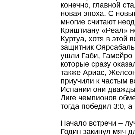
конечно, главной ст
новая эпоха. С новы
многие считают нео
Криштиану «Реал» не
Куртуа, хотя в этой 
защитник Оярсабаль,
ушли Габи, Гамейро 
которые сразу оказа
также Ариас, Желсо
приучили к частым в
Испании они дважды 
Лиге чемпионов обм
тогда победил 3:0, а 
Начало встречи – лу
Годин закинул мяч д