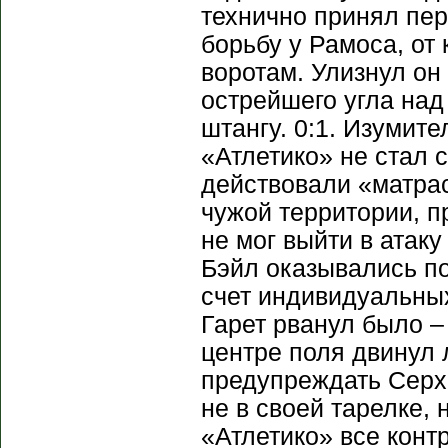
технично принял пер
борьбу у Рамоса, от
воротам. Улизнул он
острейшего угла на
штангу. 0:1. Изумит
«Атлетико» не стал 
действовали «матрас
чужой территории, п
не мог выйти в атаку
Бэйл оказывались по
счет индивидуальных
Гарет рванул было –
центре поля двинул 
предупреждать Серхи
не в своей тарелке, 
«Атлетико» все конт