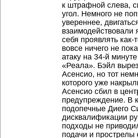
к штрафной слева, с
угол. Немного не по
увереннее, двигатьс
взаимодействовали я
себя проявлять как-
вовсе ничего не пок
атаку на 34-й минут
«Реала». Бэйл выре
Асенсио, но тот нем
которого уже накрыл
Асенсио сбил в цент
предупреждение. В к
подопечные Диего Си
дисквалификации ру
подходы не приводил
подачи и прострелы 