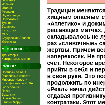
Германия
Испания
Италия
Традиции меняются
Франция
Нидерланды
хищным опасным с
Португалия
«Атлетико» и дожи
Турция
Беларусь
решающих матчах, 
Казахстан
MLS
складывалось не л
Саудовская Аравия
Узбекистан
раз «сливочные» с
жертвы. Причем вс
МЕЖСЕЗОНЬЕ:
Трансферы
наперекосяк. Не пр
Контрольные матчи
счет. Некоторое вр
РАЗНОЕ:
прийти в себя и пе
Прогнозы от ФНК
в свои руки. Это п
Российские новости
Мировые Новости
продолжить по ине
Коэффициенты УЕФА
Голосование
«Реал» начал дейст
Поиск
отдавая противнику
Вакансии
Новый Форум
контратаки. Этот ме
Старый Форум