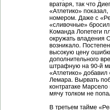
вратаря, так что Дие
«Атлетико» показал,
номером. Даже с «Р
«сливочные» бросили
Команда Лопетеги пл
окружать владения О
возникало. Постепен
высокую цену ошибк
дополнительного вре
штрафную на 90-й ми
«Атлетико» добавил 
Лемара. Вырвать поб
контратаке Марсело 
мячу толком не попа
В третьем тайме «Ре