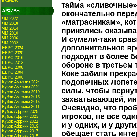
Контакты
тайма «сливочные» 
АРХИВЫ:
окончательно пере
ЧМ 2022
«матрасникам», ко
ЧМ 2018
ЧМ 2014
принялись оказыва
ЧМ 2010
И сумели-таки срав
ЧМ 2006
ЧМ 2002
дополнительное вре
ЕВРО 2024
ЕВРО 2020
подходит в более б
ЕВРО 2016
ЕВРО 2012
обороне в третьем
ЕВРО 2008
Коке забили прекра
ЕВРО 2004
ЕВРО 2000
подопечных Лопетег
Кубок Америки 2024
Кубок Америки 2021
силы, чтобы вернут
Кубок Америки 2019
Кубок Америки 2016
захватывающей, ин
Кубок Америки 2015
Очевидно, что про
Кубок Америки 2011
Кубок Африки 2025
игроков, не все од
Кубок Африки 2023
Кубок Африки 2021
и у одних, и у друг
Кубок Африки 2019
Кубок Африки 2017
обещает стать инт
Кубок Африки 2015