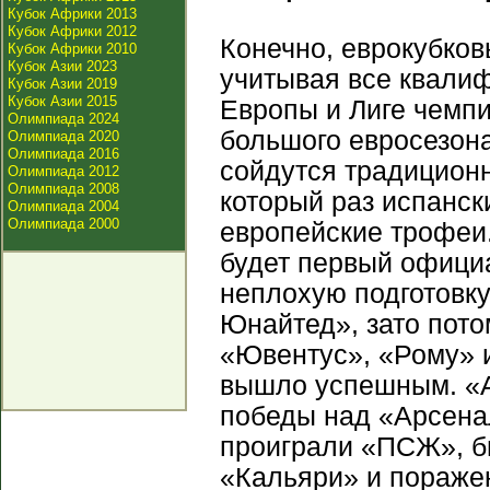
Кубок Африки 2013
Кубок Африки 2012
Конечно, еврокубков
Кубок Африки 2010
Кубок Азии 2023
учитывая все квали
Кубок Азии 2019
Кубок Азии 2015
Европы и Лиге чемпи
Олимпиада 2024
большого евросезона
Олимпиада 2020
Олимпиада 2016
сойдутся традиционн
Олимпиада 2012
Олимпиада 2008
который раз испанс
Олимпиада 2004
Олимпиада 2000
европейские трофеи.
будет первый официа
неплохую подготовку
Юнайтед», зато пото
«Ювентус», «Рому» 
вышло успешным. «А
победы над «Арсена
проиграли «ПСЖ», б
«Кальяри» и поражен