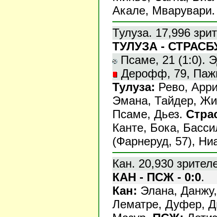
Акале, Мварувари.
Тулуза. 17,996 зри
ТУЛУЗА - СТРАСБУ
Псаме, 21 (1:0). Э
Дерофф, 79, Пажис
Тулуза:
Рево, Арри
Эмана, Тайдер, Жир
Псаме, Дьез.
Стра
Канте, Бока, Басс
(Фарнеруд, 57), Ниа
Кан. 20,930 зрител
КАН - ПСЖ - 0:0
.
Кан:
Элана, Данжу,
Лематре, Дуфер, Дю