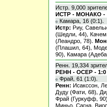
Истр. 9,000 зрител
ИСТР - МОНАКО - 
Камара, 16 (0:1).
Истр:
Риу, Савельи
(Шедли, 44), Каче
(Леандро, 78).
Мон
(Плашил, 64), Моде
90), Камара (Адеба
Ренн. 19,334 зрите
РЕНН - ОСЕР - 1:0
Фрай, 61 (1:0).
Ренн:
Исакссон, Ле
Дуду (Фати, 68), Д
Фрай (Гуркуфф, 90
Миньо, Сагна, Виол