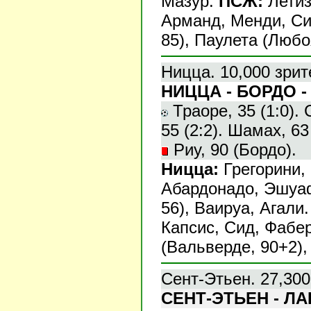
Мазур.
ПСЖ:
Летиз
Арманд, Менди, Си
85), Паулета (Любоя
Ницца. 10,000 зрит
НИЦЦА - БОРДО - 
Траоре, 35 (1:0). 
55 (2:2). Шамах, 63
Риу, 90 (Бордо).
Ницца:
Грегорини, 
Абардонадо, Эшуаф
56), Ваируа, Агали
Капсис, Сид, Фабер
(Вальверде, 90+2),
Сент-Этьен. 27,300
СЕНТ-ЭТЬЕН - ЛАН