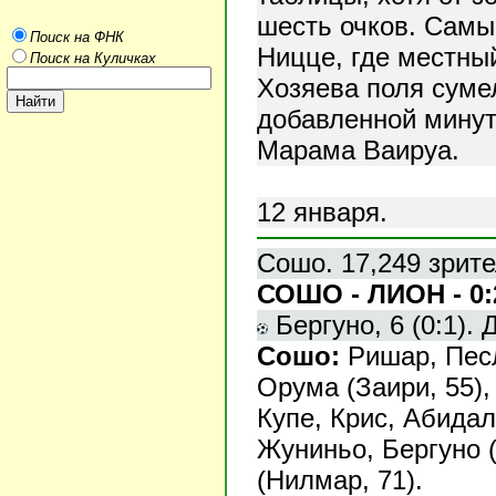
шесть очков. Самы
Поиск на ФНК
Ницце, где местный
Поиск на Куличках
Хозяева поля суме
добавленной минут
Марама Ваируа.
12 января.
Сошо. 17,249 зрите
СОШО - ЛИОН - 0:
Бергуно, 6 (0:1). Д
Сошо:
Ришар, Песл
Орума (Заири, 55),
Купе, Крис, Абидал
Жуниньо, Бергуно (
(Нилмар, 71).