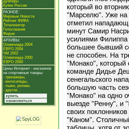
Дублеры
который во вторни
Кубок России
РАЗНОЕ:
"Марселю". Уже на 
Мировые Новости
Рейтинг ФИФА
отметил нападающи
Тотализатор
минут Самир Насри
Голосование
Форум
усилиями Филиппа 
АРХИВЫ:
Олимпиада 2004
большее бывший со
ЕВРО 2004
ЧМ 2002
не способен. На тр
Олимпиада 2000
"Монако", который 
ЕВРО 2000
Цены Интернет - магазинов
команде Дидье Деш
на спортивные товары:
- тренажеры,
сенегальского нап
- велосипеды,
большую часть сез
- лыжи, ролики,
- другое...
"Монако" на одно о
купить
ознакомиться
выезде "Ренну", и 
своих поклонников
"Каном". Столичны
таблицы, хотя от з