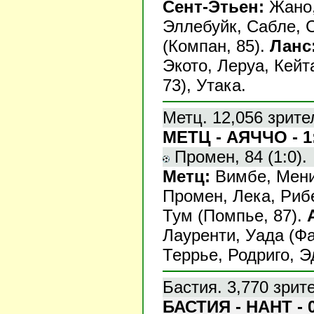
Сент-Этьен:
Жано,
Эллебуйк, Сабле, 
(Компан, 85).
Ланс
Экото, Леруа, Кейта
73), Утака.
Метц. 12,056 зрите
МЕТЦ - АЯЧЧО - 1
Промен, 84 (1:0).
Метц:
Вимбе, Мени
Промен, Лека, Рибер
Тум (Помпье, 87).
Лауренти, Уада (Фа
Террье, Родриго, Э
Бастия. 3,770 зрит
БАСТИЯ - НАНТ - 0