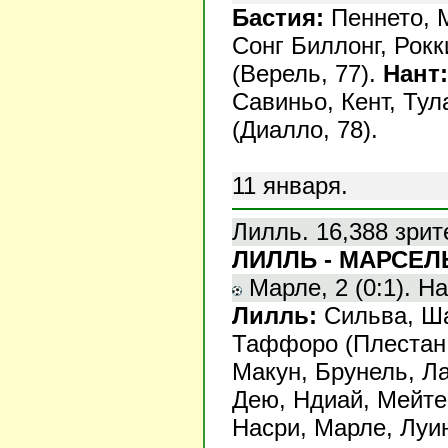
Бастия:
Пеннето, М
Сонг Биллонг, Рокк
(Верель, 77).
Нант:
Савиньо, Кент, Тул
(Диалло, 78).
11 января.
Лилль. 16,388 зрит
ЛИЛЛЬ - МАРСЕЛЬ 
Марле, 2 (0:1). Нас
Лилль:
Сильва, Ша
Таффоро (Плестан,
Макун, Брунель, Л
Дею, Ндиай, Мейте
Насри, Марле, Луин