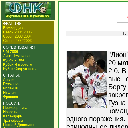
ФРАНЦИЯ:
Бомбардиры
Сезон 2004/2005
Ту
Сезон 2003/2004
Сезон 2002/2003
СОРЕВНОВАНИЯ:
ЧМ 2006
"Лион
Лига Чемпионов
Кубок УЕФА
20 ма
Кубок Интертото
Кубок Содружества
2:0. В
СТРАНЫ:
высше
Англия
Германия
Бергу
Испания
Италия
закре
Франция
Гуэна
РОССИЯ:
Премьер-лига
коман
Новости
Календарь
одного поражения.
Трансферы
Первый Дивизион
единоличное лидер