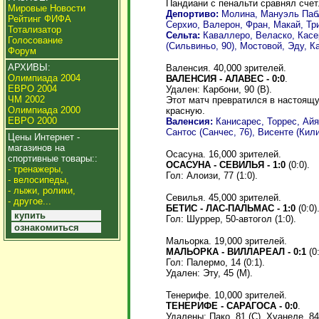
Пандиани с пенальти сравнял счет
Мировые Новости
Депортиво:
Молина, Мануэль Пабл
Рейтинг ФИФА
Серхио, Валерон, Фран, Макай, Три
Тотализатор
Сельта:
Каваллеро, Веласко, Касе
Голосование
(Сильвиньо, 90), Мостовой, Эду, Ка
Форум
АРХИВЫ:
Валенсия. 40,000 зрителей.
Олимпиада 2004
ВАЛЕНСИЯ - АЛАВЕС - 0:0
.
ЕВРО 2004
Удален: Карбони, 90 (В).
ЧМ 2002
Этот матч превратился в настоящу
Олимпиада 2000
красную.
ЕВРО 2000
Валенсия:
Канисарес, Торрес, Айя
Сантос (Санчес, 76), Висенте (Кил
Цены Интернет -
магазинов на
Осасуна. 16,000 зрителей.
спортивные товары::
ОСАСУНА - СЕВИЛЬЯ - 1:0
(0:0).
- тренажеры,
Гол: Алоизи, 77 (1:0).
- велосипеды,
- лыжи, ролики,
Севилья. 45,000 зрителей.
- другое...
БЕТИС - ЛАС-ПАЛЬМАС - 1:0
(0:0)
купить
Гол: Шуррер, 50-автогол (1:0).
ознакомиться
Мальорка. 19,000 зрителей.
МАЛЬОРКА - ВИЛЛАРЕАЛ - 0:1
(0
Гол: Палермо, 14 (0:1).
Удален: Эту, 45 (М).
Тенерифе. 10,000 зрителей.
ТЕНЕРИФЕ - САРАГОСА - 0:0
.
Удалены: Пако, 81 (С). Хуанеле, 84