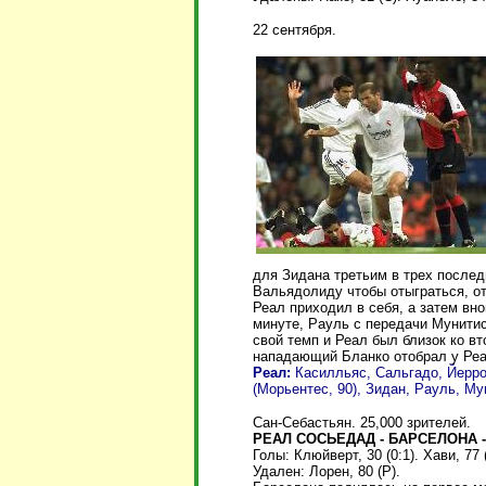
22 сентября.
для Зидана третьим в трех послед
Вальядолиду чтобы отыграться, о
Реал приходил в себя, а затем вно
минуте, Рауль с передачи Мунитис
свой темп и Реал был близок ко в
нападающий Бланко отобрал у Реа
Реал:
Касилльяс, Сальгадо, Йерро
(Морьентес, 90), Зидан, Рауль, Мун
Сан-Себастьян. 25,000 зрителей.
РЕАЛ СОСЬЕДАД - БАРСЕЛОНА -
Голы: Клюйверт, 30 (0:1). Хави, 77 (
Удален: Лорен, 80 (Р).