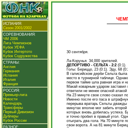
ЧЕМП
ИСПАНИЯ:
Сезон 2001/2002
СОРЕВНОВАНИЯ:
ЧМ 2006
Лига Чемпионов
Кубок УЕФА
Кубок Интертото
30 сентября.
Кубок Содружества
Ла-Корунья. 34,000 зрителей.
СТРАНЫ:
ДЕПОРТИВО - СЕЛЬТА - 2:2
(0:1).
Англия
Голы: Бериццо, 23 (0:1). Эду, 68 (0
Германия
В галисийском дерби Сельта была 
Испания
место в турнирной таблице. Однако
Италия
первом тайме шла равная игра и н
Франция
Макай коварным ударом заставил 
РОССИЯ:
ответили не менее опасной атакой
Премьер-лига
На 23 минуте свое слово сказал 
Новости
Именно после его паса в штрафную
Календарь
перерыва вратарь Сельты дважды 
Трансферы
минутах вполне мог забить второй 
Первый Дивизион
которых вновь добилась успеха. 
Дублеры
и точно пробил в правый угол. Од
Кубок России
отыграть два гола. На 70 минуте 
свои ворота. А на 81 минуте Бери
РАЗНОЕ: