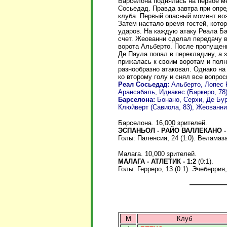
Барселона поднялась на первое ме
Сосьедад. Правда завтра при опре
клуба. Первый опасный момент воз
Затем настало время гостей, кото
ударов. На каждую атаку Реала Ба
счет. Жеованни сделал передачу 
ворота Альберто. После пропущенн
Де Паула попал в перекладину, а 
прижалась к своим воротам и полн
разнообразно атаковал. Однако н
ко второму голу и снял все вопрос
Реал Сосьедад:
Альберто, Лопес 
Арансабаль, Идиакес (Баркеро, 78)
Барселона:
Бонано, Серхи, Де Бур
Клюйверт (Савиола, 83), Жеованни 
Барселона. 16,000 зрителей.
ЭСПАНЬОЛ - РАЙО ВАЛЛЕКАНО -
Голы: Паленсия, 24 (1:0). Веламазан,
Малага. 10,000 зрителей.
МАЛАГА - АТЛЕТИК - 1:2
(0:1).
Голы: Герреро, 13 (0:1). Эчеберрия,
М
Клуб