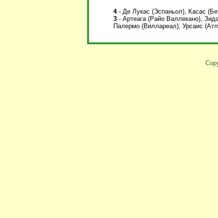
4
- Де Лукас (Эспаньол), Касас (Бе
3
- Артеага (Райо Валлекано), Зид
Палермо (Виллареал), Урсаис (Атл
Copy