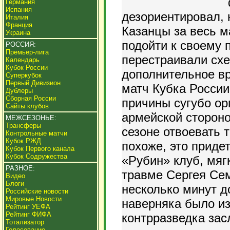
Германия
Испания
дезориентировал, 
Италия
Франция
Казанцы за весь м
Украина
подойти к своему п
РОССИЯ:
Премьер-лига
перестраивали схе
Календарь
Кубок России
дополнительное в
Суперкубок
Первый Дивизион
матч Кубка России
Дублеры
Сборная России
причины сугубо о
Сайты клубов
армейской стороно
МЕЖСЕЗОНЬЕ:
Трансферы
сезоне отвоевать 
Контрольные матчи
Кубок РЖД
похоже, это придет
Кубок Первого канала
Кубок Содружества
«Рубин» клуб, мяг
РАЗНОЕ:
травме Сергея Сем
Видео
Блоги
несколько минут д
Российские новости
Мировые Новости
наверняка было из
Рейтинг УЕФА
Рейтинг ФИФА
контрразведка за
Тотализатор
Голосование