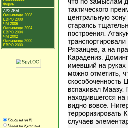
что по замыслам 
Форум
тактического преи
АРХИВЫ:
Олимпиада 2008
центральную зону 
ЕВРО 2008
ЧМ 2006
стараясь тщатель
Олимпиада 2004
построения. Атаку
ЕВРО 2004
ЧМ 2002
транспортировали 
Олимпиада 2000
ЕВРО 2000
Рязанцев, а на пр
Карадениз. Доминг
имевший на руках 
можно отметить, 
скособоченность Ц
вспахивал Маазу.
находившегося на 
видно вовсе. Ниге
терроризировать К
случаев элементар
Поиск на ФНК
Поиск на Куличках