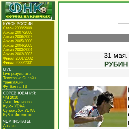
КУБОК РОССИИ:
Сезон 2008/2009
Архив 2007/2008
Архив 2006/2007
Архив 2005/2006
Архив 2004/2005
Архив 2003/2004
31 мая.
Архив 2002/2003
Финал 2001/2002
РУБИН (
Финал 2000/2001
LIVE:
Live-результаты
Текстовые Онлайн
трансляции
Футбол на ТВ
СОРЕВНОВАНИЯ:
ЧМ 2010
Лига Чемпионов
Кубок УЕФА
Суперкубок УЕФА
Кубок Интертото
ЧЕМПИОНАТЫ:
Англия