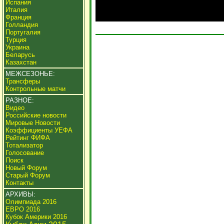
Испания
Италия
Франция
Голландия
Португалия
Турция
Украина
Беларусь
Казахстан
МЕЖСЕЗОНЬЕ:
Трансферы
Контрольные матчи
РАЗНОЕ:
Видео
Российские новости
Мировые Новости
Коэффициенты УЕФА
Рейтинг ФИФА
Тотализатор
Голосование
Поиск
Новый Форум
Старый Форум
Контакты
АРХИВЫ:
Олимпиада 2016
ЕВРО 2016
Кубок Америки 2016