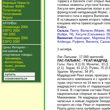
Торреса и Висенте счет открыл б
Мировые Новости
голевых моменты упустили Катанья
Рейтинг ФИФА
Хесули мяч рикошетом попал в шт
Тотализатор
французский нападающий Морис, а
Голосование
ответного гола в ворота Валенсии
Форум
В оставшееся время второго тайм
концовке матча превосходный гол
АРХИВЫ:
Койра.
Олимпиада 2004
Сельта:
Пинту, Веласко (Морис, 4
ЕВРО 2004
(Койра, 74), Хесули (Сильвиньо, 55
ЧМ 2002
Валенсия:
Канисарес, Марчена (На
Олимпиада 2000
Албелда, Руфете, Висенте, Сальва
ЕВРО 2000
Цены Интернет -
3 октября.
магазинов на
спортивные товары::
Лас-Пальмас. 17,000 зрителей.
- тренажеры,
ЛАС-ПАЛЬМАС - РЕАЛ МАДРИД - 
- велосипеды,
Голы: Лаго, 8 (1:0). Мунитис, 33 (1
- лыжи, ролики,
(2:1). Зидан, 41 (2:2). Рубен, 75 (3:2
- другое...
Удален: Мунитис, 54 (Р).
купить
Мадридский Реал вновь проиграл 
ознакомиться
испанского чемпионата и с одной 
турах опустился на 14 место в ту
мадридского клуба от лидирующе
9 очков. В стартовом составе Реал
национальные сборные не вышли Ф
Макманаман. Но мадридцы распол
запасных и новым лидером Зинеди
которого не спас Реал от поражени
Реала допустила грубейшую ошибк