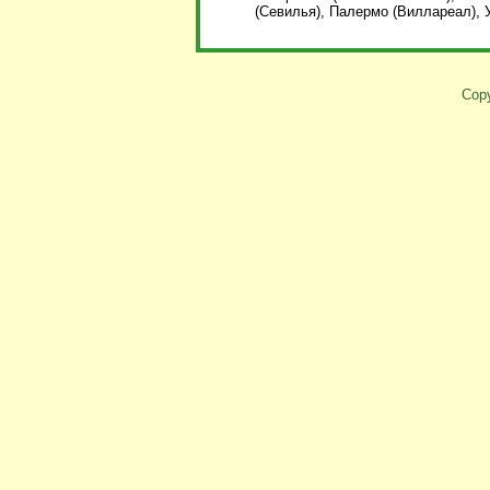
(Севилья), Палермо (Виллареал), У
Copy