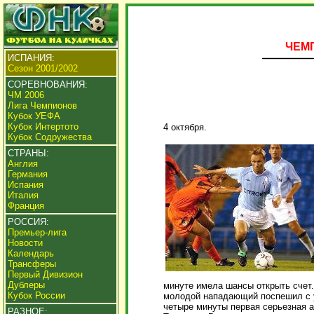
ЧЕМП
ИСПАНИЯ:
Сезон 2001/2002
СОРЕВНОВАНИЯ:
ЧМ 2006
Лига Чемпионов
Кубок УЕФА
Кубок Интертото
4 октября.
Кубок Содружества
СТРАНЫ:
Англия
Германия
Испания
Италия
Франция
РОССИЯ:
Премьер-лига
Новости
Календарь
Трансферы
Первый Дивизион
Дублеры
минуте имела шансы открыть счет
Кубок России
молодой нападающий поспешил с у
четыре минуты первая серьезная 
РАЗНОЕ: