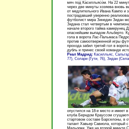
мяч под Касилльясом. На 22 мину
через две минуты хозяева вновь 
от медлительного Ивана Кампо и 
пострадавший уверенно реализова
футболист мира Зинедин Зидан мо
Зидана стал четвертым в чемпион
начале второго тайма камерунец Д
опаснейшим выпадом Альберто. Кул
гола в ворота Лас-Пальмаса Педро
против самоотверженной игры фут
прохода забил третий гол в ворот
дубль и принес своей команде ист
Реал Мадрид:
Касилльяс, Сальгад
77), Солари (Гути, 76), Зидан (Сел
опустился на 18-е место и имеет 
клуба Берндом Крауссом сгущаютс
стартовом составе Барселоны, в о
талант Хавьер Савиола, который с
Мальорки. Уже на второй минуте 