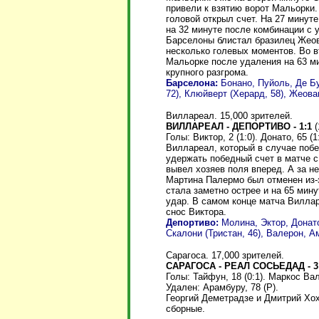
привели к взятию ворот Мальорки.
головой открыл счет. На 27 минут
на 32 минуте после комбинации с 
Барселоны блистал бразилец Жеова
несколько голевых моментов. Во 
Мальорке после удаления на 63 м
крупного разгрома.
Барселона:
Бонано, Пуйоль, Де Бу
72), Клюйверт (Херард, 58), Жеова
Виллареал. 15,000 зрителей.
ВИЛЛАРЕАЛ - ДЕПОРТИВО - 1:1
(
Голы: Виктор, 2 (1:0). Донато, 65 (1:
Виллареал, который в случае побе
удержать победный счет в матче 
вывел хозяев поля вперед. А за н
Мартина Палермо был отменен из-
стала заметно острее и на 65 мин
удар. В самом конце матча Виллар
снос Виктора.
Депортиво:
Молина, Эктор, Донат
Скалони (Тристан, 46), Валерон, А
Сарагоса. 17,000 зрителей.
САРАГОСА - РЕАЛ СОСЬЕДАД - 3
Голы: Тайфун, 18 (0:1). Маркос Вале
Удален: Арамбуру, 78 (Р).
Георгий Деметрадзе и Дмитрий Хох
сборные.